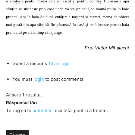
o sfințește pentru mama care a născut și pentru copilaș. Cu aciastă apă
sfințită se stropește prin casă unde va sta pruncul, se toarnă puțin în baie
pruncului și în baia de după curățire a nașterii și mamei, mama de obicei
mai gustă din apa sfințită. Se păstrează în casă și se folosește pentru baia
pruncului pe atâta timp cât ajunge.
Prot Victor Mihalachi
Guest
a răspuns
16 ani ago
You must
login
to post comments
Afișare 1 rezultat
Răspunsul tău
Te rog să te
autentifici
mai întâi pentru a trimite.