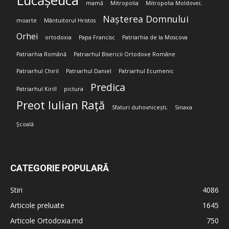
Lucășeuca
mamă
Mitropolia
Mitropolia Moldovei;
Nașterea Domnului
moarte
Mântuitorul Hristos
Orhei
ortodoxia
Papa Francisc
Patriarhia de la Moscova
Patriarhia Română
Patriarhul Bisericii Ortodoxe Române
Patriarhul Chiril
Patriarhul Daniel
Patriarhul Ecumenic
Predica
Patriarhul Kirill
pictura
Preot Iulian Rață
Sfaturi duhovnicești;
Sinaxa
Școală
CATEGORIE POPULARĂ
Stiri
4086
Articole preluate
1645
Articole Ortodoxia.md
750