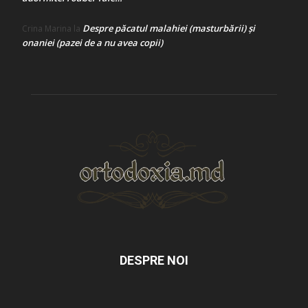
Despre păcatul malahiei (masturbării) şi
Crina Marina
la
onaniei (pazei de a nu avea copii)
DESPRE NOI