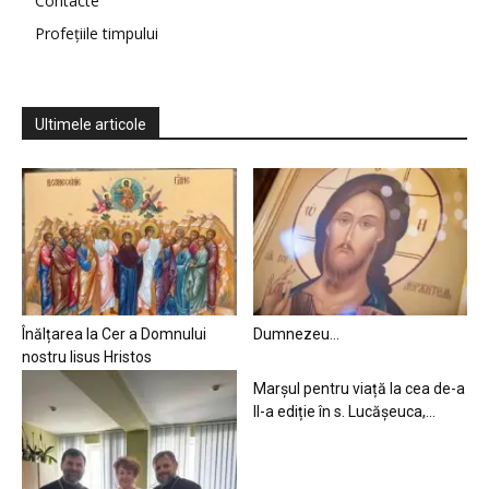
Contacte
Profețiile timpului
Ultimele articole
Înălțarea la Cer a Domnului
Dumnezeu…
nostru Iisus Hristos
Marșul pentru viață la cea de-a
II-a ediție în s. Lucășeuca,...