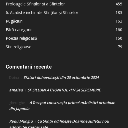
Proloagele Sfinților și a Sfintelor
455
6. Acatiste închinate Sfinților și Sfintelor
183
Rugăciuni
163
Fără categorie
160
Poezia religioasă
160
Stiri religioase
79
Comentarii recente
Sfaturi duhovnicești din 20 octombrie 2024
Doina
la
amalad
SF SILUAN ATHONITUL -11/ 24 SEPEMBRIE
la
A început construcţia primei mănăstiri ortodoxe
gheorghe
la
din Japonia
Radu Mungiu
Cu Sfinții odihnește Doamne sufletul nou
la
adormitei roabei Tale…