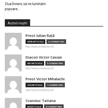
Ziua Învierii, să ne luminăm
popoare…
Autorii noștri
Preot Iulian Raţă
3878 ARTICOLE
6 COMENTARII
http://www.ortodoxia.md
Diacon Victor Casian
581 ARTICOLE
5 COMENTARII
http://www.ortodoxia.md
Preot Victor Mihalachi
210 ARTICOLE
1 COMENTARII
http://www.ortodoxia.md
Cvasniuc Tatiana
88 ARTICOLE
0 COMENTARII