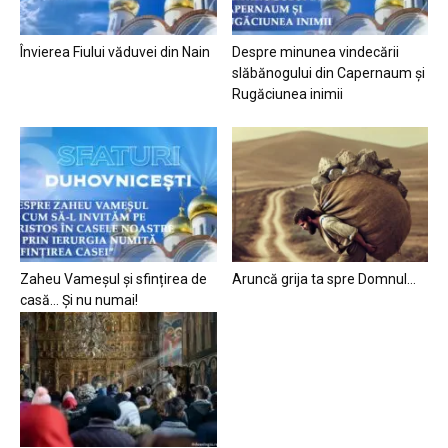
Învierea Fiului văduvei din Nain
Despre minunea vindecării
slăbănogului din Capernaum și
Rugăciunea inimii
Zaheu Vameșul și sfințirea de
Aruncă grija ta spre Domnul…
casă… Și nu numai!