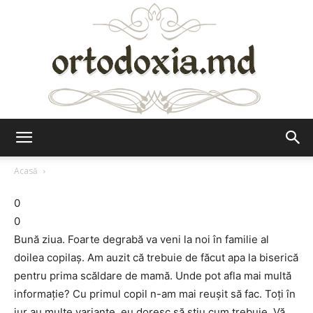
Ortodoxia.md
Acasă
0
0
Bună ziua. Foarte degrabă va veni la noi în familie al
doilea copilaș. Am auzit că trebuie de făcut apa la biserică
pentru prima scăldare de mamă. Unde pot afla mai multă
informație? Cu primul copil n-am mai reușit să fac. Toți în
jur au multe variante, eu doresc să știu cum trebuie. Vă