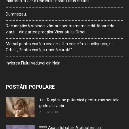
Înălțarea la Cer a Domnului nostru Iisus Hristos
Dumnezeu…
Recunoștință și binecuvântare pentru mamele dătătoare de
viață – din partea preoților Vicariatului Orhei
Marșul pentru viață la cea de-a II-a ediție în s. Lucășeuca, r-l
Orhei: „Pentru viață, cu inimă curată”
Învierea Fiului văduvei din Nain
POSTĂRI POPULARE
+++ Rugăciune puternică pentru momentele
grele ale vieţii
28 iulie 2010
**** Acatistul către Atotputernicul