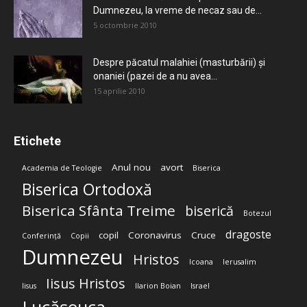
Dumnezeu, la vreme de necaz sau de...
5 octombrie 2010
Despre păcatul malahiei (masturbării) şi
onaniei (pazei de a nu avea...
15 aprilie 2010
Etichete
Anul nou
avort
Academia de Teologie
Biserica
Biserica Ortodoxă
Biserica Sfânta Treime
biserică
Botezul
dragoste
copil
Coronavirus
Cruce
Conferință
Copii
Dumnezeu
Hristos
Icoana
Ierusalim
Iisus Hristos
Iisus
Ilarion Boian
Israel