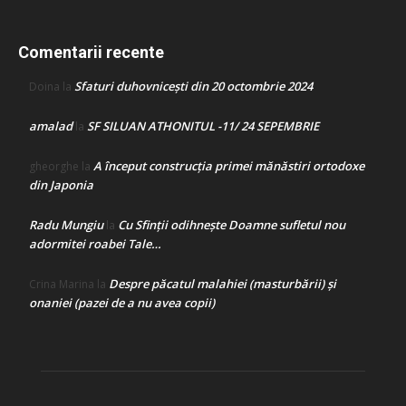
Comentarii recente
Sfaturi duhovnicești din 20 octombrie 2024
Doina
la
amalad
SF SILUAN ATHONITUL -11/ 24 SEPEMBRIE
la
A început construcţia primei mănăstiri ortodoxe
gheorghe
la
din Japonia
Radu Mungiu
Cu Sfinții odihnește Doamne sufletul nou
la
adormitei roabei Tale…
Despre păcatul malahiei (masturbării) şi
Crina Marina
la
onaniei (pazei de a nu avea copii)