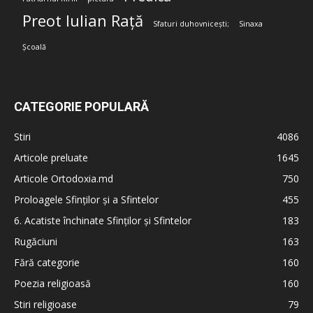
Preot Iulian Rață
Sfaturi duhovnicești;
Sinaxa
Școală
CATEGORIE POPULARĂ
Stiri
4086
Articole preluate
1645
Articole Ortodoxia.md
750
Proloagele Sfinților și a Sfintelor
455
6. Acatiste închinate Sfinților și Sfintelor
183
Rugăciuni
163
Fără categorie
160
Poezia religioasă
160
Stiri religioase
79