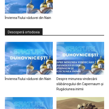
Învierea Fiului văduvei din Nain
Descoperă ortodoxia
Învierea Fiului văduvei din Nain
Despre minunea vindecării
slăbănogului din Capernaum și
Rugăciunea inimii