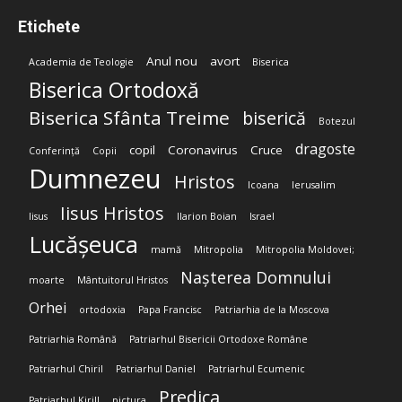
Etichete
Anul nou
avort
Academia de Teologie
Biserica
Biserica Ortodoxă
Biserica Sfânta Treime
biserică
Botezul
dragoste
copil
Coronavirus
Cruce
Conferință
Copii
Dumnezeu
Hristos
Icoana
Ierusalim
Iisus Hristos
Iisus
Ilarion Boian
Israel
Lucășeuca
mamă
Mitropolia
Mitropolia Moldovei;
Nașterea Domnului
moarte
Mântuitorul Hristos
Orhei
ortodoxia
Papa Francisc
Patriarhia de la Moscova
Patriarhia Română
Patriarhul Bisericii Ortodoxe Române
Patriarhul Chiril
Patriarhul Daniel
Patriarhul Ecumenic
Predica
Patriarhul Kirill
pictura