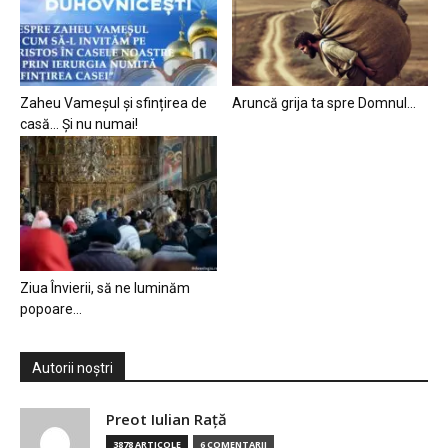
Zaheu Vameșul și sfințirea de
Aruncă grija ta spre Domnul…
casă… Și nu numai!
Ziua Învierii, să ne luminăm
popoare…
Autorii noștri
Preot Iulian Raţă
3878 ARTICOLE
6 COMENTARII