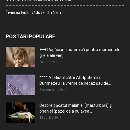
Învierea Fiului văduvei din Nain
POSTĂRI POPULARE
+++ Rugăciune puternică pentru momentele
grele ale vieţii
28 iulie 2010
**** Acatistul către Atotputernicul
Dumnezeu, la vreme de necaz sau de...
5 octombrie 2010
Despre păcatul malahiei (masturbării) şi
onaniei (pazei de a nu avea...
15 aprilie 2010