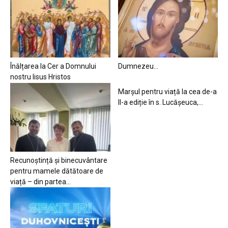
Înălțarea la Cer a Domnului
Dumnezeu…
nostru Iisus Hristos
Marșul pentru viață la cea de-a
II-a ediție în s. Lucășeuca,...
Recunoștință și binecuvântare
pentru mamele dătătoare de
viață – din partea...