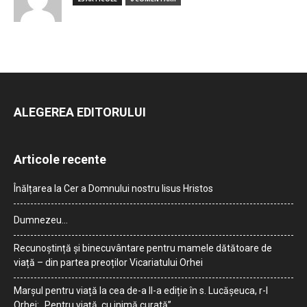
ALEGEREA EDITORULUI
Articole recente
Înălțarea la Cer a Domnului nostru Iisus Hristos
Dumnezeu…
Recunoștință și binecuvântare pentru mamele dătătoare de
viață – din partea preoților Vicariatului Orhei
Marșul pentru viață la cea de-a II-a ediție în s. Lucășeuca, r-l
Orhei: „Pentru viață, cu inimă curată”