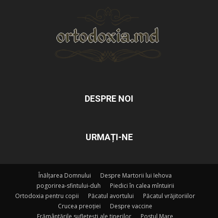
DESPRE NOI
URMAȚI-NE
Înălțarea Domnului
Despre Martorii lui Iehova
pogorirea-sfintului-duh
Piedici în calea mîntuirii
Ortodoxia pentru copii
Păcatul avortului
Păcatul vrăjitoriilor
Crucea preoției
Despre vaccine
Frământările sufletești ale tinerilor
Postul Mare