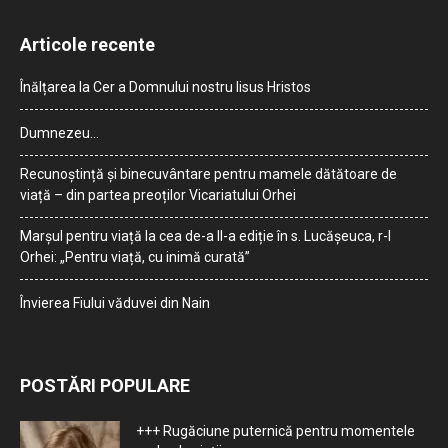
Articole recente
Înălțarea la Cer a Domnului nostru Iisus Hristos
Dumnezeu…
Recunoștință și binecuvântare pentru mamele dătătoare de
viață – din partea preoților Vicariatului Orhei
Marșul pentru viață la cea de-a II-a ediție în s. Lucășeuca, r-l
Orhei: „Pentru viață, cu inimă curată”
Învierea Fiului văduvei din Nain
POSTĂRI POPULARE
+++ Rugăciune puternică pentru momentele