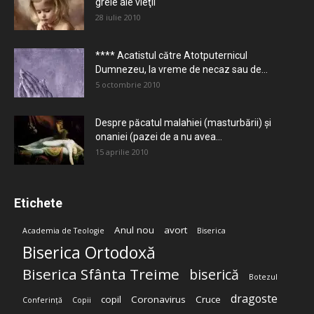
grele ale vieţii
28 iulie 2010
**** Acatistul către Atotputernicul
Dumnezeu, la vreme de necaz sau de...
5 octombrie 2010
Despre păcatul malahiei (masturbării) şi
onaniei (pazei de a nu avea...
15 aprilie 2010
Etichete
Anul nou
avort
Academia de Teologie
Biserica
Biserica Ortodoxă
Biserica Sfânta Treime
biserică
Botezul
dragoste
copil
Coronavirus
Cruce
Conferință
Copii