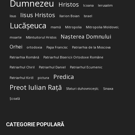
Dumnezeu
Hristos
Icoana
Ierusalim
Iisus Hristos
Iisus
Ilarion Boian
Israel
Lucășeuca
mamă
Mitropolia
Mitropolia Moldovei;
Nașterea Domnului
moarte
Mântuitorul Hristos
Orhei
ortodoxia
Papa Francisc
Patriarhia de la Moscova
Patriarhia Română
Patriarhul Bisericii Ortodoxe Române
Patriarhul Chiril
Patriarhul Daniel
Patriarhul Ecumenic
Predica
Patriarhul Kirill
pictura
Preot Iulian Rață
Sfaturi duhovnicești;
Sinaxa
Școală
CATEGORIE POPULARĂ