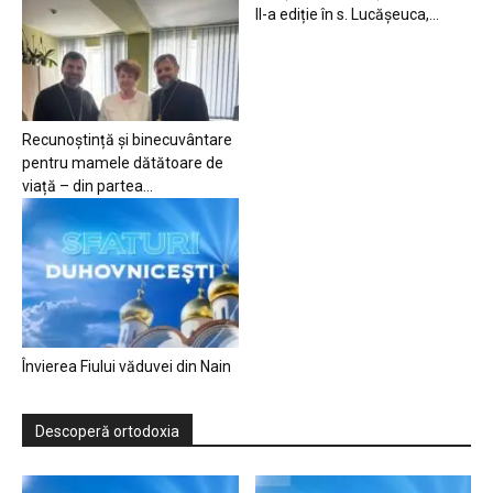
II-a ediție în s. Lucășeuca,...
Recunoștință și binecuvântare
pentru mamele dătătoare de
viață – din partea...
Învierea Fiului văduvei din Nain
Descoperă ortodoxia