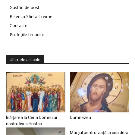
Gustări de post
Biserica Sfinta Treime
Contacte
Profețiile timpului
Ultimele articole
Înălțarea la Cer a Domnului
Dumnezeu…
nostru Iisus Hristos
Marșul pentru viață la cea de-a