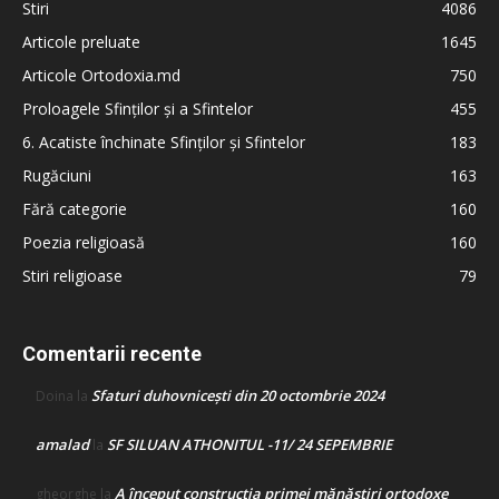
Stiri
4086
Articole preluate
1645
Articole Ortodoxia.md
750
Proloagele Sfinților și a Sfintelor
455
6. Acatiste închinate Sfinților și Sfintelor
183
Rugăciuni
163
Fără categorie
160
Poezia religioasă
160
Stiri religioase
79
Comentarii recente
Sfaturi duhovnicești din 20 octombrie 2024
Doina
la
amalad
SF SILUAN ATHONITUL -11/ 24 SEPEMBRIE
la
A început construcţia primei mănăstiri ortodoxe
gheorghe
la