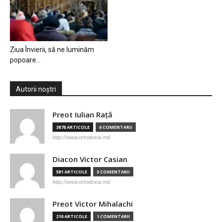
Ziua Învierii, să ne luminăm
popoare…
Autorii noștri
Preot Iulian Raţă
3878 ARTICOLE
6 COMENTARII
http://www.ortodoxia.md
Diacon Victor Casian
581 ARTICOLE
5 COMENTARII
http://www.ortodoxia.md
Preot Victor Mihalachi
210 ARTICOLE
1 COMENTARII