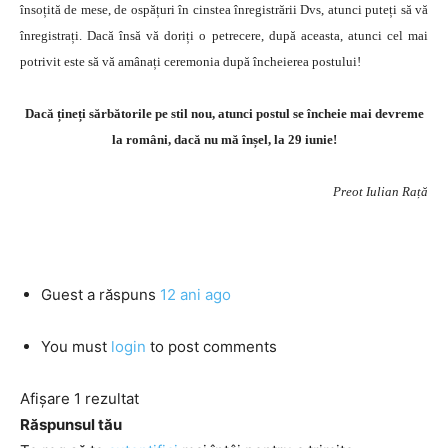
însoțită de mese, de ospățuri în cinstea înregistrării Dvs, atunci puteți să vă
înregistrați. Dacă însă vă doriți o petrecere, după aceasta, atunci cel mai
potrivit este să vă amânați ceremonia după încheierea postului!
Dacă țineți sărbătorile pe stil nou, atunci postul se încheie mai devreme
la români, dacă nu mă înșel, la 29 iunie!
Preot Iulian Rață
Guest
a răspuns
12 ani ago
You must
login
to post comments
Afișare 1 rezultat
Răspunsul tău