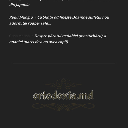
din Japonia
Radu Mungiu
Cu Sfinții odihnește Doamne sufletul nou
la
adormitei roabei Tale…
Despre păcatul malahiei (masturbării) şi
Crina Marina
la
onaniei (pazei de a nu avea copii)