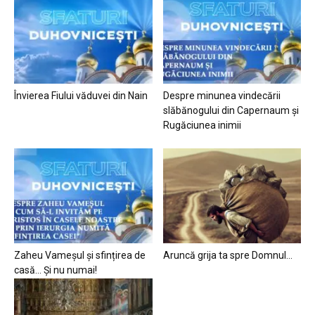
Învierea Fiului văduvei din Nain
Despre minunea vindecării
slăbănogului din Capernaum și
Rugăciunea inimii
Zaheu Vameșul și sfințirea de
Aruncă grija ta spre Domnul…
casă… Și nu numai!