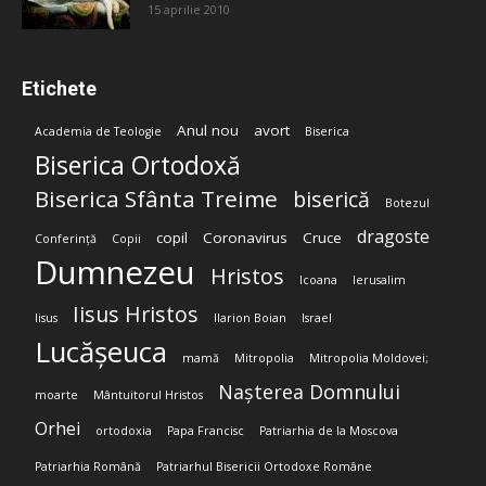
15 aprilie 2010
Etichete
Anul nou
avort
Academia de Teologie
Biserica
Biserica Ortodoxă
Biserica Sfânta Treime
biserică
Botezul
dragoste
copil
Coronavirus
Cruce
Conferință
Copii
Dumnezeu
Hristos
Icoana
Ierusalim
Iisus Hristos
Iisus
Ilarion Boian
Israel
Lucășeuca
mamă
Mitropolia
Mitropolia Moldovei;
Nașterea Domnului
moarte
Mântuitorul Hristos
Orhei
ortodoxia
Papa Francisc
Patriarhia de la Moscova
Patriarhia Română
Patriarhul Bisericii Ortodoxe Române