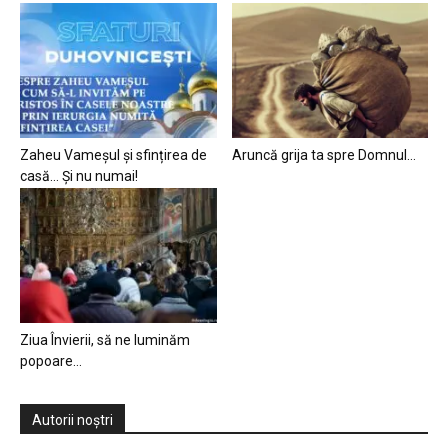
Zaheu Vameșul și sfințirea de
Aruncă grija ta spre Domnul…
casă… Și nu numai!
Ziua Învierii, să ne luminăm
popoare…
Autorii noștri