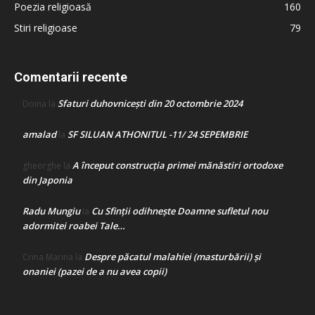
Poezia religioasă
160
Stiri religioase
79
Comentarii recente
Sfaturi duhovnicești din 20 octombrie 2024
Doina
la
amalad
SF SILUAN ATHONITUL -11/ 24 SEPEMBRIE
la
A început construcţia primei mănăstiri ortodoxe
gheorghe
la
din Japonia
Radu Mungiu
Cu Sfinții odihnește Doamne sufletul nou
la
adormitei roabei Tale…
Despre păcatul malahiei (masturbării) şi
Crina Marina
la
onaniei (pazei de a nu avea copii)