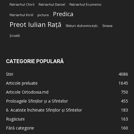
Patriarhul Chiril
Patriarhul Daniel
Patriarhul Ecumenic
Predica
Patriarhul Kirill
pictura
Preot Iulian Rață
Sfaturi duhovnicești;
Sinaxa
Școală
CATEGORIE POPULARĂ
Stiri
4086
Articole preluate
1645
Articole Ortodoxia.md
750
Proloagele Sfinților și a Sfintelor
455
6. Acatiste închinate Sfinților și Sfintelor
183
Rugăciuni
163
Fără categorie
160