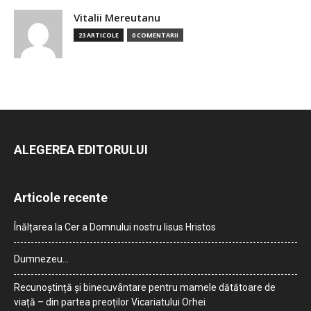
Vitalii Mereutanu
23 ARTICOLE
0 COMENTARII
ALEGEREA EDITORULUI
Articole recente
Înălțarea la Cer a Domnului nostru Iisus Hristos
Dumnezeu…
Recunoștință și binecuvântare pentru mamele dătătoare de
viață – din partea preoților Vicariatului Orhei