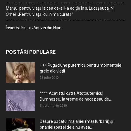
Marșul pentru viață la cea de-a II-a ediție în s. Lucășeuca, r-l
Orhei: „Pentru viață, cu inimă curată”
Învierea Fiului văduvei din Nain
POSTĂRI POPULARE
+++ Rugăciune puternică pentru momentele
grele ale vieţii
28 iulie 2010
**** Acatistul către Atotputernicul
Dumnezeu, la vreme de necaz sau de...
5 octombrie 2010
Despre păcatul malahiei (masturbării) şi
onaniei (pazei de a nu avea...