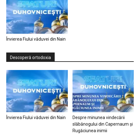
Învierea Fiului văduvei din Nain
Descoperă ortodoxia
Învierea Fiului văduvei din Nain
Despre minunea vindecării
slăbănogului din Capernaum și
Rugăciunea inimii