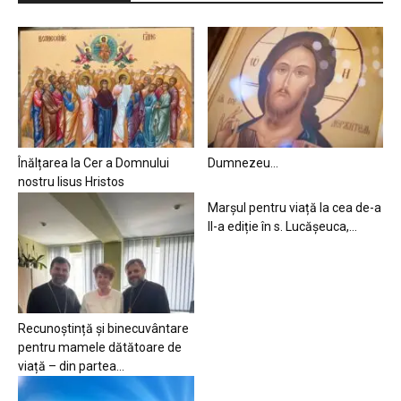
Înălțarea la Cer a Domnului
Dumnezeu…
nostru Iisus Hristos
Marșul pentru viață la cea de-a
II-a ediție în s. Lucășeuca,...
Recunoștință și binecuvântare
pentru mamele dătătoare de
viață – din partea...