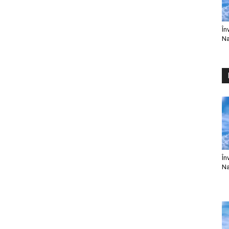
În
Na
În
Na