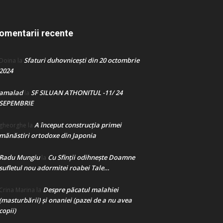
omentarii recente
Sfaturi duhovnicești din 20 octombrie
Doina
la
2024
amalad
SF SILUAN ATHONITUL -11/ 24
la
SEPEMBRIE
A început construcţia primei
gheorghe
la
mănăstiri ortodoxe din Japonia
Radu Mungiu
Cu Sfinții odihnește Doamne
la
sufletul nou adormitei roabei Tale…
Despre păcatul malahiei
Crina Marina
la
(masturbării) şi onaniei (pazei de a nu avea
copii)