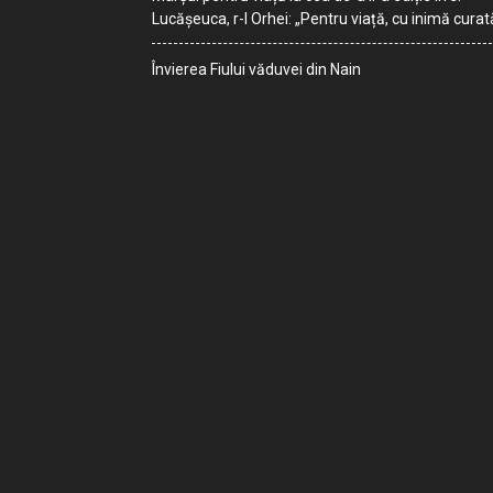
Lucășeuca, r-l Orhei: „Pentru viață, cu inimă curat
Învierea Fiului văduvei din Nain