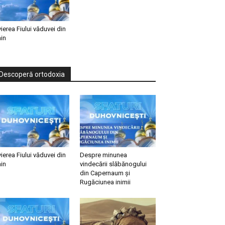
vierea Fiului văduvei din
in
Descoperă ortodoxia
vierea Fiului văduvei din
Despre minunea
in
vindecării slăbănogului
din Capernaum și
Rugăciunea inimii