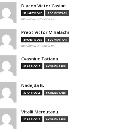
Diacon Victor Casian
581 ARTICOLE
5 COMENTARII
http://www.ortodoxia.md
Preot Victor Mihalachi
210 ARTICOLE
1 COMENTARII
http://www.ortodoxia.md
Cvasniuc Tatiana
88 ARTICOLE
0 COMENTARII
Nadejda B.
32 ARTICOLE
0 COMENTARII
Vitalii Mereutanu
23 ARTICOLE
0 COMENTARII