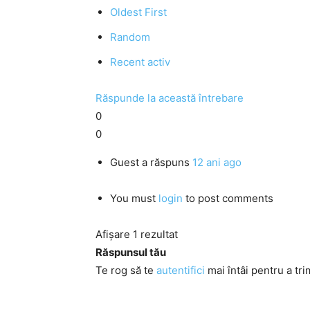
Oldest First
Random
Recent activ
Răspunde la această întrebare
0
0
Guest
a răspuns
12 ani ago
You must
login
to post comments
Afișare 1 rezultat
Răspunsul tău
Te rog să te
autentifici
mai întâi pentru a tri