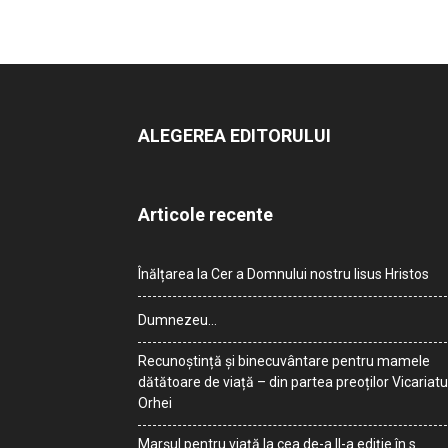
ALEGEREA EDITORULUI
Articole recente
Înălțarea la Cer a Domnului nostru Iisus Hristos
Dumnezeu…
Recunoștință și binecuvântare pentru mamele
dătătoare de viață – din partea preoților Vicariatu
Orhei
Marșul pentru viață la cea de-a II-a ediție în s.