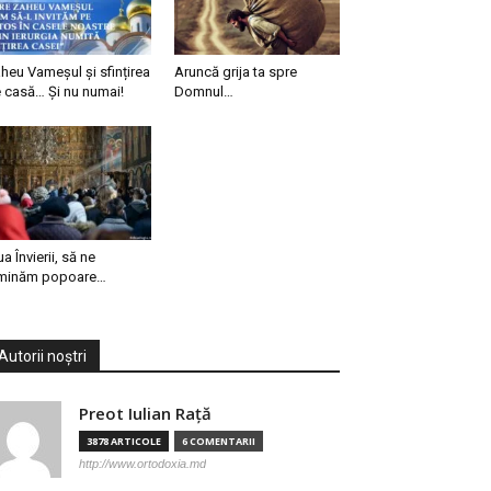
heu Vameșul și sfințirea
Aruncă grija ta spre
 casă… Și nu numai!
Domnul…
ua Învierii, să ne
minăm popoare…
Autorii noștri
Preot Iulian Raţă
3878 ARTICOLE
6 COMENTARII
http://www.ortodoxia.md