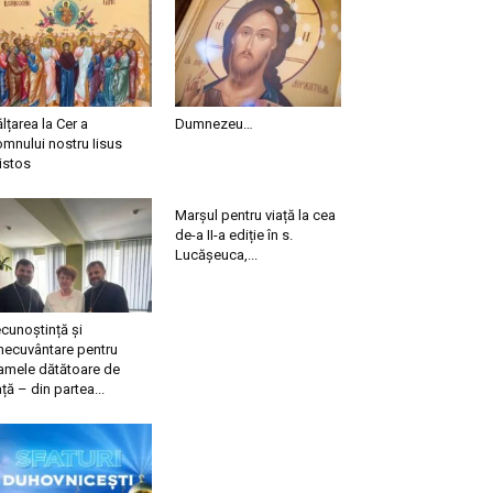
ălțarea la Cer a
Dumnezeu…
mnului nostru Iisus
istos
Marșul pentru viață la cea
de-a II-a ediție în s.
Lucășeuca,...
cunoștință și
necuvântare pentru
mele dătătoare de
ață – din partea...