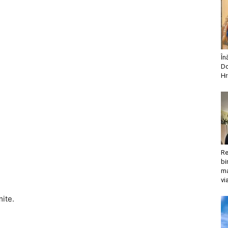
În
Do
Hr
Re
bi
ma
vi
mite.