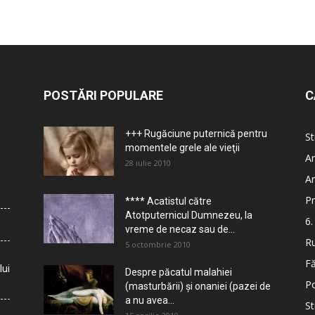
POSTĂRI POPULARE
C
+++ Rugăciune puternică pentru
St
momentele grele ale vieţii
Ar
28 iulie 2010
Ar
Pr
**** Acatistul către
Atotputernicul Dumnezeu, la
6.
vreme de necaz sau de...
Ru
5 octombrie 2010
Fă
lui
Despre păcatul malahiei
Po
(masturbării) şi onaniei (pazei de
a nu avea...
St