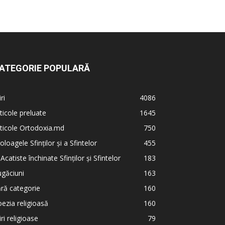
ATEGORIE POPULARĂ
iri
4086
ticole preluate
1645
ticole Ortodoxia.md
750
oloagele Sfinților și a Sfintelor
455
 Acatiste închinate Sfinților și Sfintelor
183
găciuni
163
ră categorie
160
ezia religioasă
160
iri religioase
79