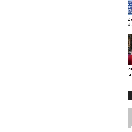
Za
de
Zi
lu