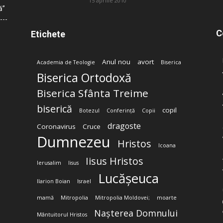
15 aprilie 2010
ă”
C
Etichete
Anul nou
avort
Academia de Teologie
Biserica
Biserica Ortodoxă
Biserica Sfânta Treime
biserică
copil
Botezul
Conferință
Copii
dragoste
Coronavirus
Cruce
Dumnezeu
Hristos
Icoana
Iisus Hristos
Ierusalim
Iisus
Lucășeuca
Ilarion Boian
Israel
mamă
Mitropolia
Mitropolia Moldovei;
moarte
Nașterea Domnului
Mântuitorul Hristos