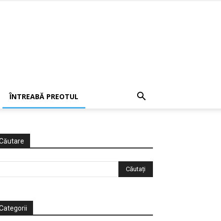
ÎNTREABĂ PREOTUL
Căutare
Categorii