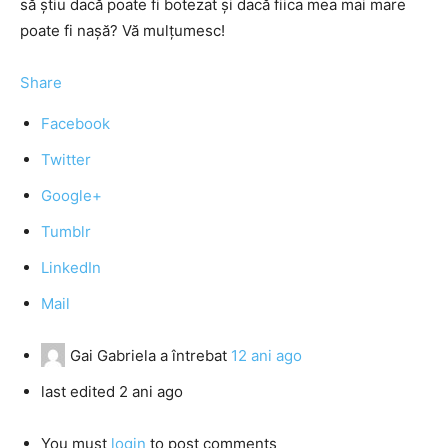
să știu dacă poate fi botezat și dacă fiica mea mai mare
poate fi nașă? Vă mulțumesc!
Share
Facebook
Twitter
Google+
Tumblr
LinkedIn
Mail
Gai Gabriela
a întrebat
12 ani ago
last edited 2 ani ago
You must
login
to post comments