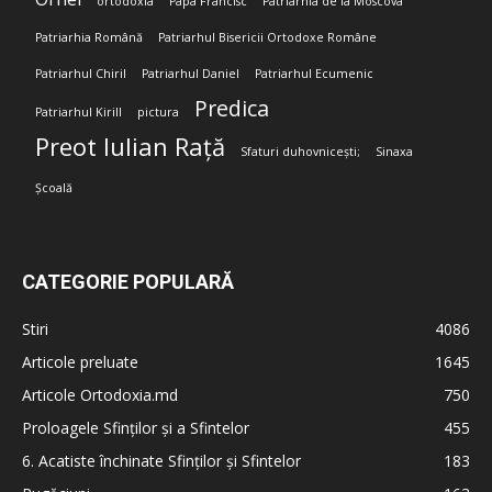
ortodoxia
Papa Francisc
Patriarhia de la Moscova
Patriarhia Română
Patriarhul Bisericii Ortodoxe Române
Patriarhul Chiril
Patriarhul Daniel
Patriarhul Ecumenic
Predica
Patriarhul Kirill
pictura
Preot Iulian Rață
Sfaturi duhovnicești;
Sinaxa
Școală
CATEGORIE POPULARĂ
Stiri
4086
Articole preluate
1645
Articole Ortodoxia.md
750
Proloagele Sfinților și a Sfintelor
455
6. Acatiste închinate Sfinților și Sfintelor
183