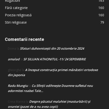
Rugăciuni
163
Fără categorie
160
Poezia religioasă
160
Stiri religioase
79
Comentarii recente
Sfaturi duhovnicești din 20 octombrie 2024
Doina
la
amalad
SF SILUAN ATHONITUL -11/ 24 SEPEMBRIE
la
A început construcţia primei mănăstiri ortodoxe
gheorghe
la
din Japonia
Radu Mungiu
Cu Sfinții odihnește Doamne sufletul nou
la
adormitei roabei Tale…
Despre păcatul malahiei (masturbării) şi
Crina Marina
la
onaniei (pazei de a nu avea copii)