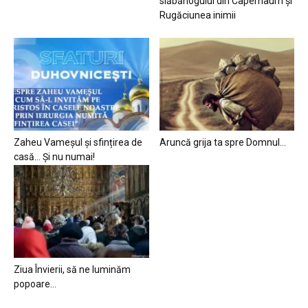
slăbănogului din Capernaum și
Rugăciunea inimii
Zaheu Vameșul și sfințirea de
Aruncă grija ta spre Domnul…
casă… Și nu numai!
Ziua Învierii, să ne luminăm
popoare…