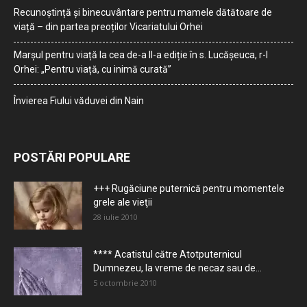
Recunoștință și binecuvântare pentru mamele dătătoare de
viață – din partea preoților Vicariatului Orhei
Marșul pentru viață la cea de-a II-a ediție în s. Lucășeuca, r-l
Orhei: „Pentru viață, cu inimă curată”
Învierea Fiului văduvei din Nain
POSTĂRI POPULARE
+++ Rugăciune puternică pentru momentele
grele ale vieţii
28 iulie 2010
**** Acatistul către Atotputernicul
Dumnezeu, la vreme de necaz sau de...
5 octombrie 2010