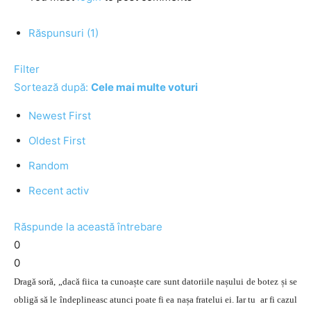
Răspunsuri (1)
Filter
Sortează după:
Cele mai multe voturi
Newest First
Oldest First
Random
Recent activ
Răspunde la această întrebare
0
0
Dragă soră, „dacă fiica ta cunoaște care sunt datoriile nașului de botez și se
obligă să le îndeplineasc atunci poate fi ea nașa fratelui ei. Iar tu ar fi cazul