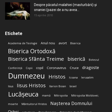
Despre păcatul malahiei (masturbării) şi
onaniei (pazei de a nu avea...
15 aprilie 2010
Etichete
Anul nou
avort
Academia de Teologie
Biserica
Biserica Ortodoxă
Biserica Sfânta Treime
biserică
Botezul
dragoste
copil
Coronavirus
Cruce
Conferință
Copii
Dumnezeu
Hristos
Icoana
Ierusalim
Iisus Hristos
Iisus
Ilarion Boian
Israel
Lucășeuca
mamă
Mitropolia
Mitropolia Moldovei;
Nașterea Domnului
moarte
Mântuitorul Hristos
Orhei