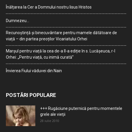
Înălțarea la Cer a Domnului nostru Iisus Hristos
Dumnezeu…
Recunoștință și binecuvântare pentru mamele dătătoare de
viață – din partea preoților Vicariatului Orhei
Marșul pentru viață la cea de-a II-a ediție în s. Lucășeuca, r-l
Orhei: „Pentru viață, cu inimă curată”
Învierea Fiului văduvei din Nain
POSTĂRI POPULARE
+++ Rugăciune puternică pentru momentele
grele ale vieţii
28 iulie 2010