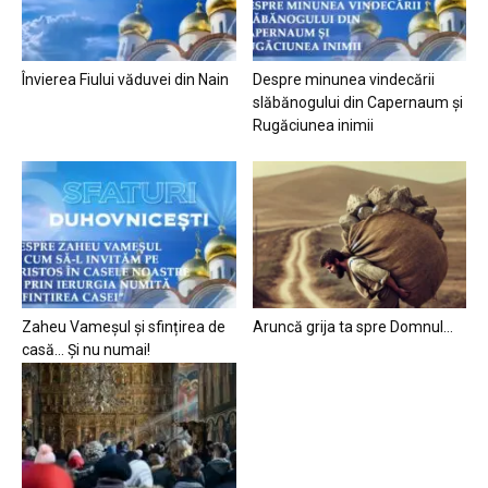
Învierea Fiului văduvei din Nain
Despre minunea vindecării
slăbănogului din Capernaum și
Rugăciunea inimii
Zaheu Vameșul și sfințirea de
Aruncă grija ta spre Domnul…
casă… Și nu numai!