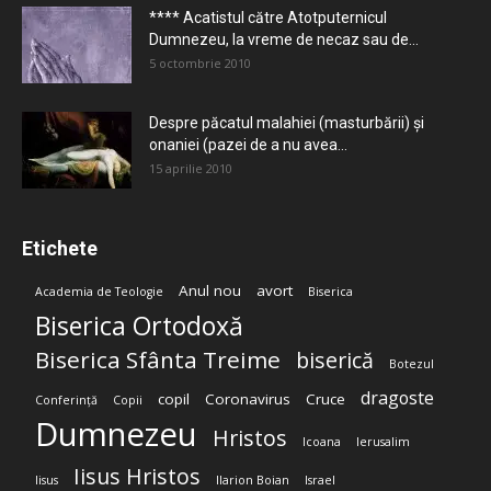
**** Acatistul către Atotputernicul
Dumnezeu, la vreme de necaz sau de...
5 octombrie 2010
Despre păcatul malahiei (masturbării) şi
onaniei (pazei de a nu avea...
15 aprilie 2010
Etichete
Anul nou
avort
Academia de Teologie
Biserica
Biserica Ortodoxă
Biserica Sfânta Treime
biserică
Botezul
dragoste
copil
Coronavirus
Cruce
Conferință
Copii
Dumnezeu
Hristos
Icoana
Ierusalim
Iisus Hristos
Iisus
Ilarion Boian
Israel