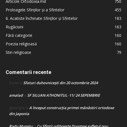
Articole Ortodoxia.md
750
Proloagele Sfinților și a Sfintelor
455
6. Acatiste închinate Sfinților și Sfintelor
183
Rugăciuni
163
Fără categorie
160
Poezia religioasă
160
Stiri religioase
79
Comentarii recente
Sfaturi duhovnicești din 20 octombrie 2024
Doina
la
amalad
SF SILUAN ATHONITUL -11/ 24 SEPEMBRIE
la
A început construcţia primei mănăstiri ortodoxe
gheorghe
la
din Japonia
Radu Mungiu
Cu Sfinții odihnește Doamne sufletul nou
la