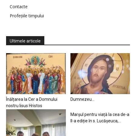
Contacte
Profețiile timpului
Ultimele articole
Înălțarea la Cer a Domnului
Dumnezeu…
nostru Iisus Hristos
Marșul pentru viață la cea de-a
II-a ediție în s. Lucășeuca,...