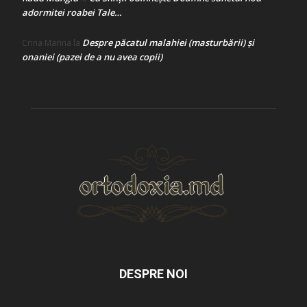
adormitei roabei Tale…
Despre păcatul malahiei (masturbării) şi
Crina Marina
la
onaniei (pazei de a nu avea copii)
DESPRE NOI