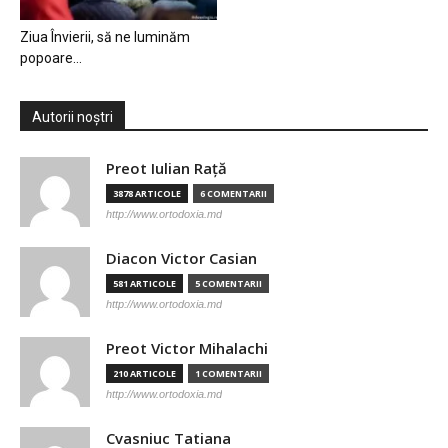
Ziua Învierii, să ne luminăm
popoare…
Autorii noștri
Preot Iulian Raţă
3878 ARTICOLE
6 COMENTARII
http://www.ortodoxia.md
Diacon Victor Casian
581 ARTICOLE
5 COMENTARII
http://www.ortodoxia.md
Preot Victor Mihalachi
210 ARTICOLE
1 COMENTARII
http://www.ortodoxia.md
Cvasniuc Tatiana