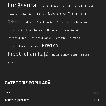
Lucășeuca
mamă
Mitropolia
Mitropolia Moldovei;
Nașterea Domnului
moarte
Mântuitorul Hristos
Orhei
ortodoxia
Papa Francisc
Patriarhia de la Moscova
Patriarhia Română
Patriarhul Bisericii Ortodoxe Române
Patriarhul Chiril
Patriarhul Daniel
Patriarhul Ecumenic
Predica
Patriarhul Kirill
pictura
Preot Iulian Rață
Sfaturi duhovnicești;
Sinaxa
Școală
CATEGORIE POPULARĂ
Stiri
4086
Articole preluate
1645