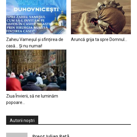
Zaheu Vameșul și sfințirea de
Aruncă grija ta spre Domnul…
casă… Și nu numai!
Ziua Învierii, să ne luminăm
popoare…
Autorii noștri
Preot Iulian Raţă