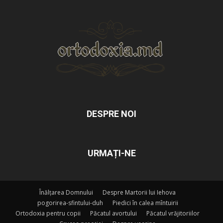
DESPRE NOI
URMAȚI-NE
Înălțarea Domnului
Despre Martorii lui Iehova
pogorirea-sfintului-duh
Piedici în calea mîntuirii
Ortodoxia pentru copii
Păcatul avortului
Păcatul vrăjitoriilor