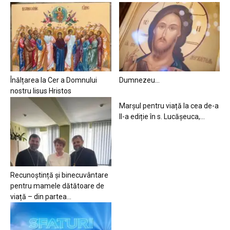
Înălțarea la Cer a Domnului
Dumnezeu…
nostru Iisus Hristos
Marșul pentru viață la cea de-a
II-a ediție în s. Lucășeuca,...
Recunoștință și binecuvântare
pentru mamele dătătoare de
viață – din partea...