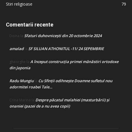
Stiri religioase
79
Comentarii recente
Sfaturi duhovnicești din 20 octombrie 2024
Doina
la
amalad
SF SILUAN ATHONITUL -11/ 24 SEPEMBRIE
la
A început construcţia primei mănăstiri ortodoxe
gheorghe
la
din Japonia
Radu Mungiu
Cu Sfinții odihnește Doamne sufletul nou
la
adormitei roabei Tale…
Despre păcatul malahiei (masturbării) şi
Crina Marina
la
onaniei (pazei de a nu avea copii)