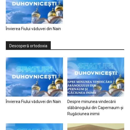
Învierea Fiului văduvei din Nain
Descoperă ortodoxia
Învierea Fiului văduvei din Nain
Despre minunea vindecării
slăbănogului din Capernaum și
Rugăciunea inimii