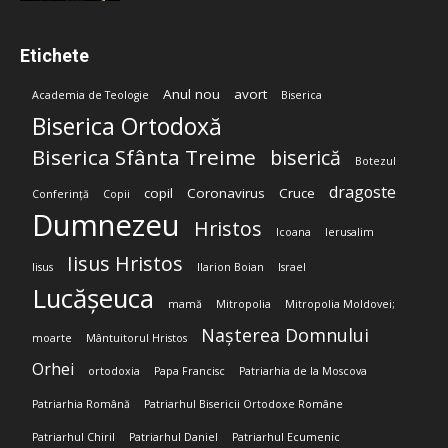
Etichete
Anul nou
avort
Academia de Teologie
Biserica
Biserica Ortodoxă
Biserica Sfânta Treime
biserică
Botezul
dragoste
copil
Coronavirus
Cruce
Conferință
Copii
Dumnezeu
Hristos
Icoana
Ierusalim
Iisus Hristos
Iisus
Ilarion Boian
Israel
Lucășeuca
mamă
Mitropolia
Mitropolia Moldovei;
Nașterea Domnului
moarte
Mântuitorul Hristos
Orhei
ortodoxia
Papa Francisc
Patriarhia de la Moscova
Patriarhia Română
Patriarhul Bisericii Ortodoxe Române
Patriarhul Chiril
Patriarhul Daniel
Patriarhul Ecumenic