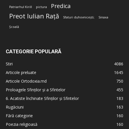
Predica
Patriarhul Kirill
pictura
Preot Iulian Rață
Sfaturi duhovnicești;
Sinaxa
Școală
CATEGORIE POPULARĂ
Stiri
4086
Articole preluate
1645
Articole Ortodoxia.md
750
Proloagele Sfinților și a Sfintelor
455
6. Acatiste închinate Sfinților și Sfintelor
183
Rugăciuni
163
Fără categorie
160
Poezia religioasă
160