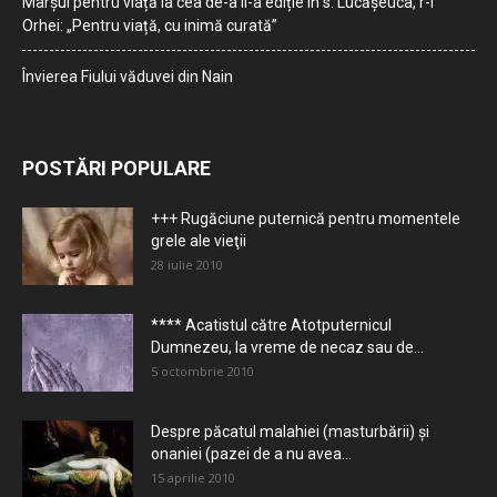
Marșul pentru viață la cea de-a II-a ediție în s. Lucășeuca, r-l
Orhei: „Pentru viață, cu inimă curată”
Învierea Fiului văduvei din Nain
POSTĂRI POPULARE
+++ Rugăciune puternică pentru momentele
grele ale vieţii
28 iulie 2010
**** Acatistul către Atotputernicul
Dumnezeu, la vreme de necaz sau de...
5 octombrie 2010
Despre păcatul malahiei (masturbării) şi
onaniei (pazei de a nu avea...
15 aprilie 2010