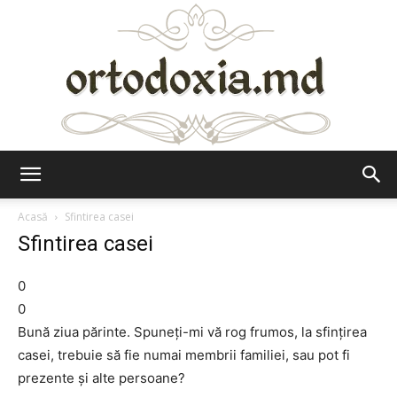
Ortodoxia.md
Acasă
Sfintirea casei
Sfintirea casei
0
0
Bună ziua părinte. Spuneți-mi vă rog frumos, la sfințirea
casei, trebuie să fie numai membrii familiei, sau pot fi
prezente și alte persoane?