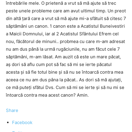
întrebările mele. O prietenă a vrut să mă ajute să trec
peste unele probleme care am avut ultimul timp. Un preot
din altă țară care a vrut să mă ajute mi-a sfătuit să citesc 7
săptămâni un canon. 1 canon este a Acatistul Buneivestiri
a Maicii Domnului, iar al 2 Acatistul Sfântului Efrem cel
nou, făcătorul de minuni.. probmea cu care m-am adresat
nu am dus până la urmă rugăciunile, nu am făcut cele 7
săptămâni, m-am lăsat. Am auzit că este un mare păcat,
aș dori să aflu cum pot să fac să mi se ierte păcatul
acesta și să fie totul bine și să nu se întoarcă contra mea
aceea ce nu am dus pâna la păcat.. As dori să mă ajutați,
ce mă puteți sfătui Dvs. Cum să mi se ierte și să nu mi se
întoarcă contra mea acest canon? Amin.
Share
Facebook