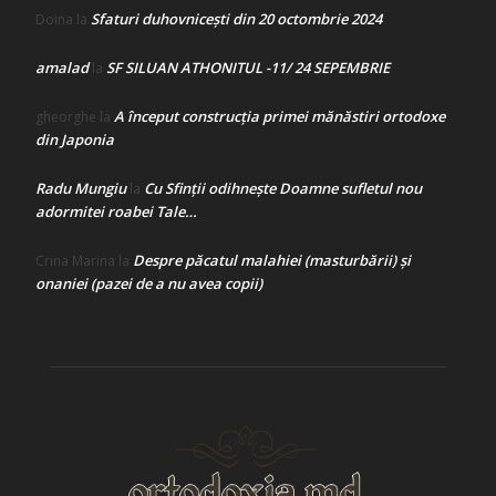
Sfaturi duhovnicești din 20 octombrie 2024
Doina
la
amalad
SF SILUAN ATHONITUL -11/ 24 SEPEMBRIE
la
A început construcţia primei mănăstiri ortodoxe
gheorghe
la
din Japonia
Radu Mungiu
Cu Sfinții odihnește Doamne sufletul nou
la
adormitei roabei Tale…
Despre păcatul malahiei (masturbării) şi
Crina Marina
la
onaniei (pazei de a nu avea copii)