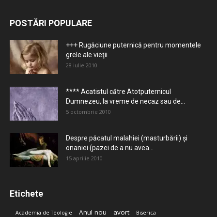
POSTĂRI POPULARE
+++ Rugăciune puternică pentru momentele
grele ale vieţii
28 iulie 2010
**** Acatistul către Atotputernicul
Dumnezeu, la vreme de necaz sau de...
5 octombrie 2010
Despre păcatul malahiei (masturbării) şi
onaniei (pazei de a nu avea...
15 aprilie 2010
Etichete
Anul nou
avort
Academia de Teologie
Biserica