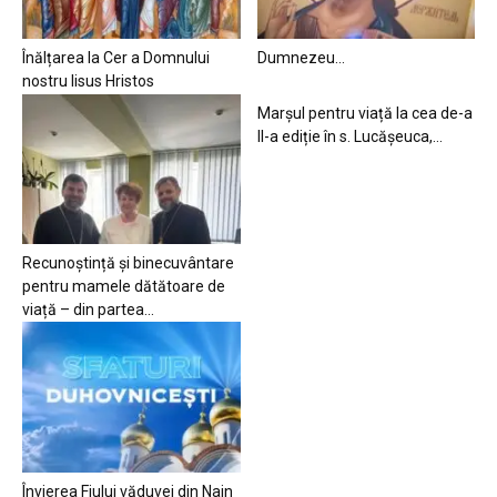
Înălțarea la Cer a Domnului
Dumnezeu…
nostru Iisus Hristos
Marșul pentru viață la cea de-a
II-a ediție în s. Lucășeuca,...
Recunoștință și binecuvântare
pentru mamele dătătoare de
viață – din partea...
Învierea Fiului văduvei din Nain