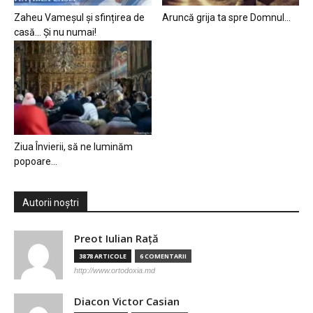
Zaheu Vameșul și sfințirea de
Aruncă grija ta spre Domnul…
casă… Și nu numai!
Ziua Învierii, să ne luminăm
popoare…
Autorii noștri
Preot Iulian Raţă
3878 ARTICOLE
6 COMENTARII
http://www.ortodoxia.md
Diacon Victor Casian