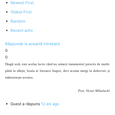
Newest First
Oldest First
Random
Recent activ
Răspunde la această întrebare
0
0
Dragă soră, este acelaș lucru când nu urmezi tratamentul prescris de medic
până la sfârșit, boala se întoarce înapoi, deci acuma mergi la duhovnic și
mărturisește acestea.
Prot.:Victor Mihalachi
Guest
a răspuns
12 ani ago