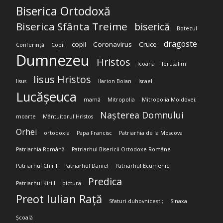
Biserica Ortodoxă
Biserica Sfânta Treime
biserică
Botezul
dragoste
copil
Coronavirus
Cruce
Conferință
Copii
Dumnezeu
Hristos
Icoana
Ierusalim
Iisus Hristos
Iisus
Ilarion Boian
Israel
Lucășeuca
mamă
Mitropolia
Mitropolia Moldovei;
Nașterea Domnului
moarte
Mântuitorul Hristos
Orhei
ortodoxia
Papa Francisc
Patriarhia de la Moscova
Patriarhia Română
Patriarhul Bisericii Ortodoxe Române
Patriarhul Chiril
Patriarhul Daniel
Patriarhul Ecumenic
Predica
Patriarhul Kirill
pictura
Preot Iulian Rață
Sfaturi duhovnicești;
Sinaxa
Școală