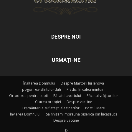
DESPRE NOI
URMAȚI-NE
Înălțarea Domnului
Despre Martorii lui Iehova
pogorirea-sfintului-duh
Piedici în calea mîntuirii
Ortodoxia pentru copii
Păcatul avortului
Păcatul vrăjitoriilor
Crucea preoției
Despre vaccine
Frământările sufletești ale tinerilor
Postul Mare
Învierea Domnului
Sa finisam impreuna biserica din lucaseuca
Despre vaccine
©