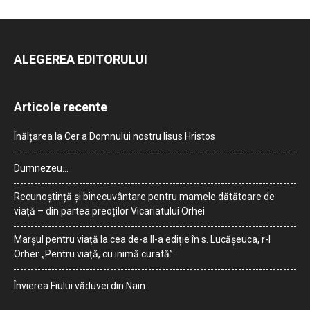
ALEGEREA EDITORULUI
Articole recente
Înălțarea la Cer a Domnului nostru Iisus Hristos
Dumnezeu…
Recunoștință și binecuvântare pentru mamele dătătoare de
viață – din partea preoților Vicariatului Orhei
Marșul pentru viață la cea de-a II-a ediție în s. Lucășeuca, r-l
Orhei: „Pentru viață, cu inimă curată”
Învierea Fiului văduvei din Nain