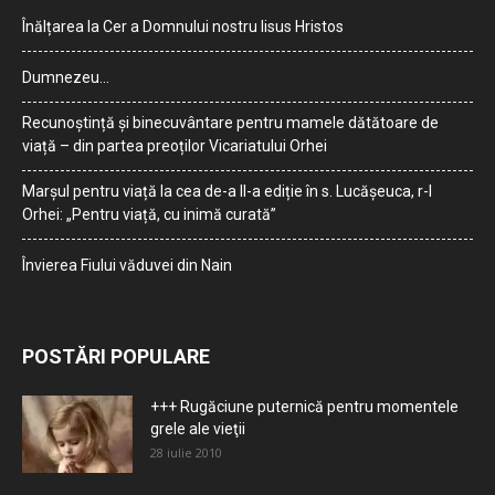
Înălțarea la Cer a Domnului nostru Iisus Hristos
Dumnezeu…
Recunoștință și binecuvântare pentru mamele dătătoare de
viață – din partea preoților Vicariatului Orhei
Marșul pentru viață la cea de-a II-a ediție în s. Lucășeuca, r-l
Orhei: „Pentru viață, cu inimă curată”
Învierea Fiului văduvei din Nain
POSTĂRI POPULARE
+++ Rugăciune puternică pentru momentele
grele ale vieţii
28 iulie 2010