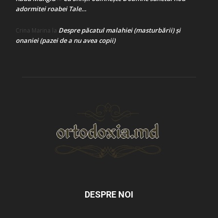
adormitei roabei Tale…
Despre păcatul malahiei (masturbării) şi
Crina Marina
la
onaniei (pazei de a nu avea copii)
DESPRE NOI