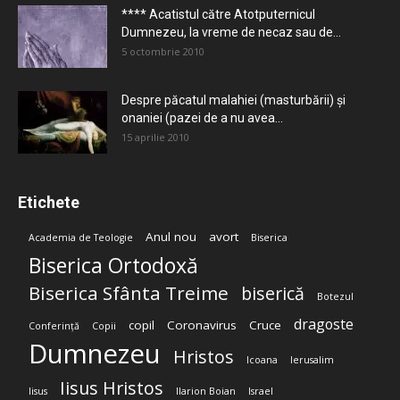
**** Acatistul către Atotputernicul
Dumnezeu, la vreme de necaz sau de...
5 octombrie 2010
Despre păcatul malahiei (masturbării) şi
onaniei (pazei de a nu avea...
15 aprilie 2010
Etichete
Anul nou
avort
Academia de Teologie
Biserica
Biserica Ortodoxă
Biserica Sfânta Treime
biserică
Botezul
dragoste
copil
Coronavirus
Cruce
Conferință
Copii
Dumnezeu
Hristos
Icoana
Ierusalim
Iisus Hristos
Iisus
Ilarion Boian
Israel