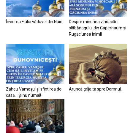
Învierea Fiului văduvei din Nain
Despre minunea vindecării
slăbănogului din Capernaum și
Rugăciunea inimii
Zaheu Vameșul și sfințirea de
Aruncă grija ta spre Domnul…
casă… Și nu numai!