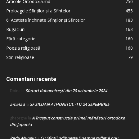
Articole Ortodoxia.md
750
Proloagele Sfinților și a Sfintelor
455
6. Acatiste închinate Sfinților și Sfintelor
183
Rugăciuni
163
Fără categorie
160
Poezia religioasă
160
Stiri religioase
79
Comentarii recente
Sfaturi duhovnicești din 20 octombrie 2024
Doina
la
amalad
SF SILUAN ATHONITUL -11/ 24 SEPEMBRIE
la
A început construcţia primei mănăstiri ortodoxe
gheorghe
la
din Japonia
Radu Mungiu
Cu Sfinții odihnește Doamne sufletul nou
la