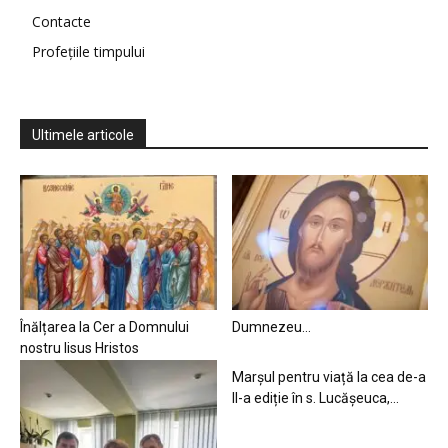
Contacte
Profețiile timpului
Ultimele articole
Înălțarea la Cer a Domnului
Dumnezeu…
nostru Iisus Hristos
Marșul pentru viață la cea de-a
II-a ediție în s. Lucășeuca,...