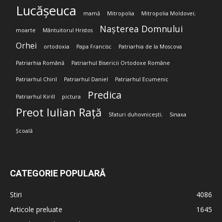
Lucășeuca
mamă
Mitropolia
Mitropolia Moldovei;
Nașterea Domnului
moarte
Mântuitorul Hristos
Orhei
ortodoxia
Papa Francisc
Patriarhia de la Moscova
Patriarhia Română
Patriarhul Bisericii Ortodoxe Române
Patriarhul Chiril
Patriarhul Daniel
Patriarhul Ecumenic
Predica
Patriarhul Kirill
pictura
Preot Iulian Rață
Sfaturi duhovnicești;
Sinaxa
Școală
CATEGORIE POPULARĂ
Stiri
4086
Articole preluate
1645