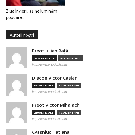
Ziua Învierii, să ne luminăm
popoare…
Autorii noștri
Preot Iulian Raţă
3878 ARTICOLE
6 COMENTARII
http://www.ortodoxia.md
Diacon Victor Casian
581 ARTICOLE
5 COMENTARII
http://www.ortodoxia.md
Preot Victor Mihalachi
210 ARTICOLE
1 COMENTARII
http://www.ortodoxia.md
Cvasniuc Tatiana