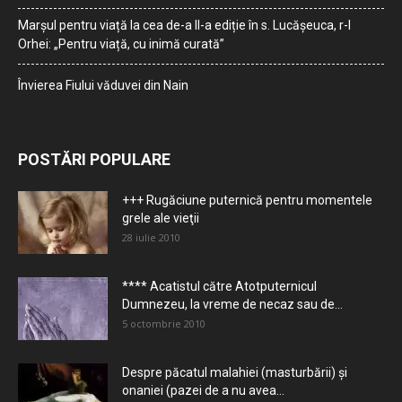
Marșul pentru viață la cea de-a II-a ediție în s. Lucășeuca, r-l
Orhei: „Pentru viață, cu inimă curată”
Învierea Fiului văduvei din Nain
POSTĂRI POPULARE
+++ Rugăciune puternică pentru momentele
grele ale vieţii
28 iulie 2010
**** Acatistul către Atotputernicul
Dumnezeu, la vreme de necaz sau de...
5 octombrie 2010
Despre păcatul malahiei (masturbării) şi
onaniei (pazei de a nu avea...