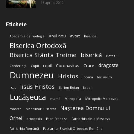
15 aprilie 2010
Etichete
Anul nou
avort
Academia de Teologie
Biserica
Biserica Ortodoxă
Biserica Sfânta Treime
biserică
Botezul
dragoste
copil
Coronavirus
Cruce
Conferință
Copii
Dumnezeu
Hristos
Icoana
Ierusalim
Iisus Hristos
Iisus
Ilarion Boian
Israel
Lucășeuca
mamă
Mitropolia
Mitropolia Moldovei;
Nașterea Domnului
moarte
Mântuitorul Hristos
Orhei
ortodoxia
Papa Francisc
Patriarhia de la Moscova
Patriarhia Română
Patriarhul Bisericii Ortodoxe Române