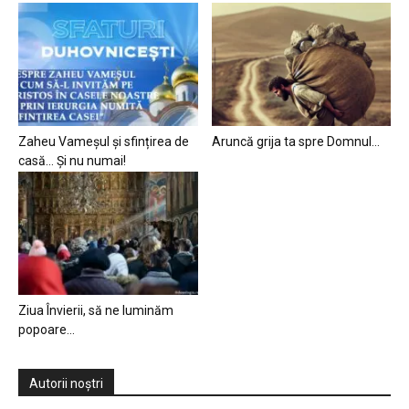
Zaheu Vameșul și sfințirea de
Aruncă grija ta spre Domnul…
casă… Și nu numai!
Ziua Învierii, să ne luminăm
popoare…
Autorii noștri