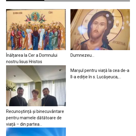
Înălțarea la Cer a Domnului
Dumnezeu…
nostru Iisus Hristos
Marșul pentru viață la cea de-a
II-a ediție în s. Lucășeuca,...
Recunoștință și binecuvântare
pentru mamele dătătoare de
viață – din partea...