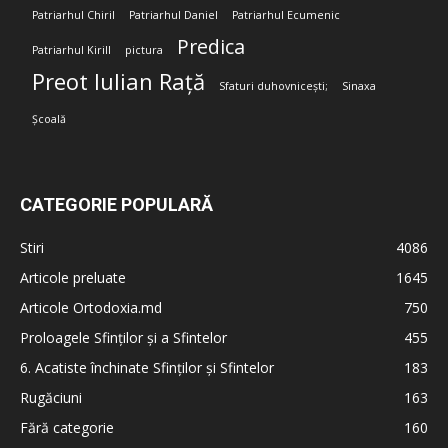
Patriarhul Chiril
Patriarhul Daniel
Patriarhul Ecumenic
Predica
Patriarhul Kirill
pictura
Preot Iulian Rață
Sfaturi duhovnicești;
Sinaxa
Școală
CATEGORIE POPULARĂ
Stiri
4086
Articole preluate
1645
Articole Ortodoxia.md
750
Proloagele Sfinților și a Sfintelor
455
6. Acatiste închinate Sfinților și Sfintelor
183
Rugăciuni
163
Fără categorie
160