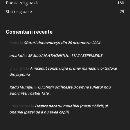
Poezia religioasă
160
Stiri religioase
79
Comentarii recente
Sfaturi duhovnicești din 20 octombrie 2024
Doina
la
amalad
SF SILUAN ATHONITUL -11/ 24 SEPEMBRIE
la
A început construcţia primei mănăstiri ortodoxe
gheorghe
la
din Japonia
Radu Mungiu
Cu Sfinții odihnește Doamne sufletul nou
la
adormitei roabei Tale…
Despre păcatul malahiei (masturbării) şi
Crina Marina
la
onaniei (pazei de a nu avea copii)