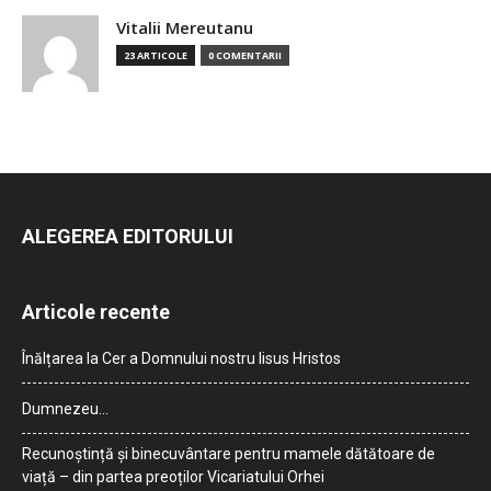
Vitalii Mereutanu
23 ARTICOLE
0 COMENTARII
ALEGEREA EDITORULUI
Articole recente
Înălțarea la Cer a Domnului nostru Iisus Hristos
Dumnezeu…
Recunoștință și binecuvântare pentru mamele dătătoare de
viață – din partea preoților Vicariatului Orhei