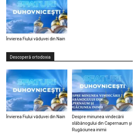
Învierea Fiului văduvei din Nain
Descoperă ortodoxia
Învierea Fiului văduvei din Nain
Despre minunea vindecării
slăbănogului din Capernaum și
Rugăciunea inimii