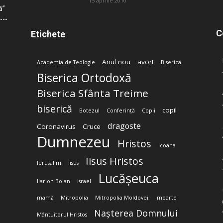
15 aprilie 2010
ă”
C
Etichete
Anul nou
avort
Academia de Teologie
Biserica
Biserica Ortodoxă
Biserica Sfânta Treime
biserică
copil
Botezul
Conferință
Copii
dragoste
Coronavirus
Cruce
Dumnezeu
Hristos
Icoana
Iisus Hristos
Ierusalim
Iisus
Lucășeuca
Ilarion Boian
Israel
mamă
Mitropolia
Mitropolia Moldovei;
moarte
Nașterea Domnului
Mântuitorul Hristos