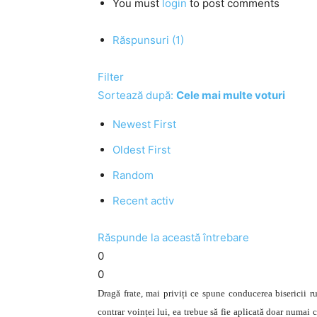
You must
login
to post comments
Răspunsuri (1)
Filter
Sortează după:
Cele mai multe voturi
Newest First
Oldest First
Random
Recent activ
Răspunde la această întrebare
0
0
Dragă frate, mai priviți ce spune conducerea bisericii ru
contrar voinței lui, ea trebue să fie aplicată doar numai 