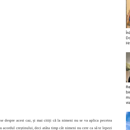
În
Do
Hr
Re
bi
ma
vi
se despre acest caz, și mai citiți că la nimeni nu se va aplica pecetea
cu acordul creștinului, deci atâta timp cât nimeni nu cere ca să te lepezi