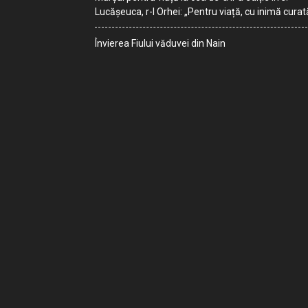
Lucășeuca, r-l Orhei: „Pentru viață, cu inimă curat
Învierea Fiului văduvei din Nain