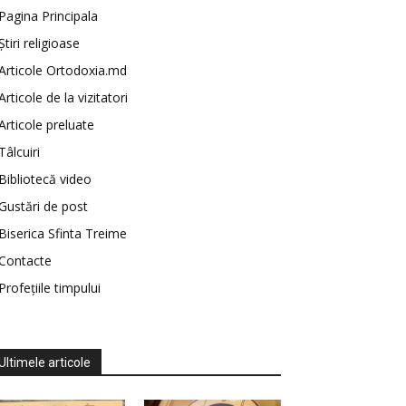
Pagina Principala
Știri religioase
Articole Ortodoxia.md
Articole de la vizitatori
Articole preluate
Tâlcuiri
Bibliotecă video
Gustări de post
Biserica Sfinta Treime
Contacte
Profețiile timpului
Ultimele articole