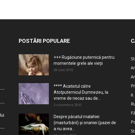
POSTĂRI POPULARE
C
+++ Rugăciune puternică pentru
St
momentele grele ale vieţii
Ar
28 iulie 2010
Ar
Pr
**** Acatistul către
Atotputernicul Dumnezeu, la
6.
vreme de necaz sau de...
Ru
5 octombrie 2010
Fă
lui
Despre păcatul malahiei
Po
(masturbării) şi onaniei (pazei de
a nu avea...
St