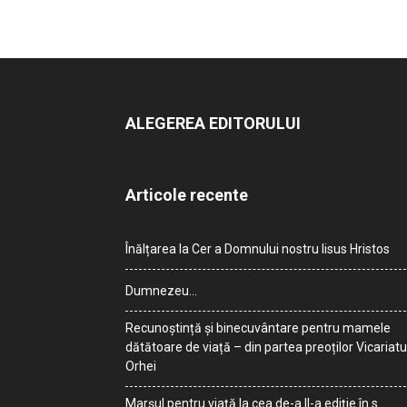
ALEGEREA EDITORULUI
Articole recente
Înălțarea la Cer a Domnului nostru Iisus Hristos
Dumnezeu…
Recunoștință și binecuvântare pentru mamele
dătătoare de viață – din partea preoților Vicariatu
Orhei
Marșul pentru viață la cea de-a II-a ediție în s.