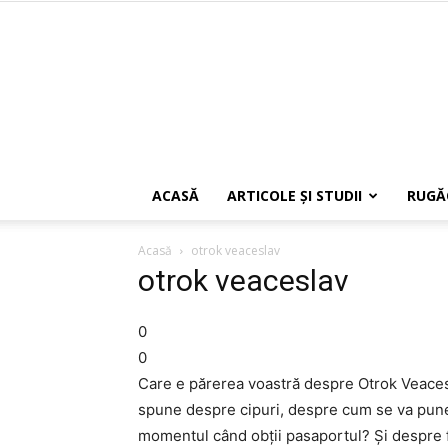
ACASĂ
ARTICOLE ŞI STUDII
RUGĂ
Acasă
otrok veaceslav
otrok veaceslav
0
0
Care e părerea voastră despre Otrok Veacesl
spune despre cipuri, despre cum se va pune
momentul când obții pasaportul? Și despre 