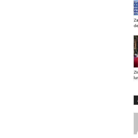
Za
de
Zi
lu