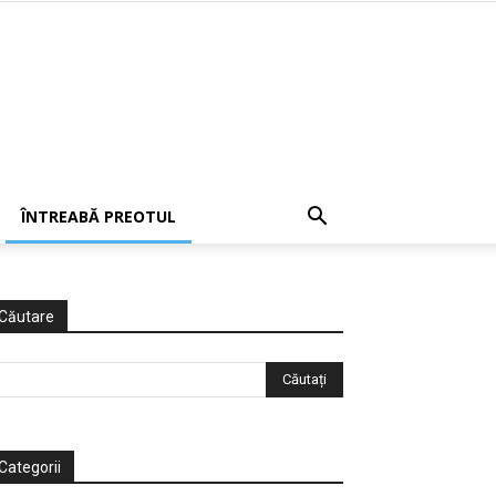
ÎNTREABĂ PREOTUL
Căutare
Categorii