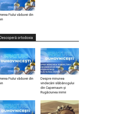
vierea Fiului văduvei din
in
Descoperă ortodoxia
vierea Fiului văduvei din
Despre minunea
in
vindecării slăbănogului
din Capernaum și
Rugăciunea inimii