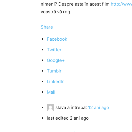
nimeni? Despre asta în acest film
http://w
voastră vă rog.
Share
Facebook
Twitter
Google+
Tumblr
LinkedIn
Mail
slava
a întrebat
12 ani ago
last edited 2 ani ago