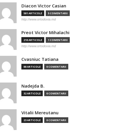
Diacon Victor Casian
581 ARTICOLE
5 COMENTARII
http://www.ortodoxia.md
Preot Victor Mihalachi
210 ARTICOLE
1 COMENTARII
http://www.ortodoxia.md
Cvasniuc Tatiana
88 ARTICOLE
0 COMENTARII
Nadejda B.
32 ARTICOLE
0 COMENTARII
Vitalii Mereutanu
23 ARTICOLE
0 COMENTARII