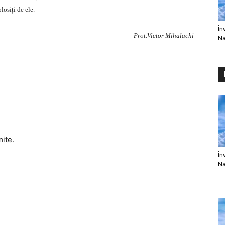
olosiți de ele.
În
Prot.Victor Mihalachi
Na
mite.
În
Na