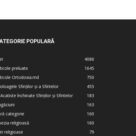
ATEGORIE POPULARĂ
iri
4086
ticole preluate
1645
ticole Ortodoxia.md
750
oloagele Sfinților și a Sfintelor
455
 Acatiste închinate Sfinților și Sfintelor
183
găciuni
163
ră categorie
160
ezia religioasă
160
iri religioase
79