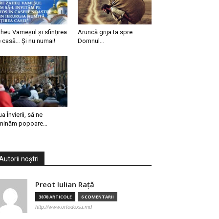
heu Vameșul și sfințirea
Aruncă grija ta spre
 casă… Și nu numai!
Domnul…
ua Învierii, să ne
minăm popoare…
Autorii noștri
Preot Iulian Raţă
3878 ARTICOLE
6 COMENTARII
http://www.ortodoxia.md