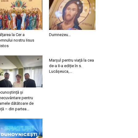
ălțarea la Cer a
Dumnezeu…
mnului nostru Iisus
istos
Marșul pentru viață la cea
de-a II-a ediție în s.
Lucășeuca,...
cunoștință și
necuvântare pentru
mele dătătoare de
ață – din partea...