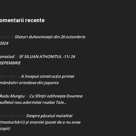
omentarii recente
Sfaturi duhovnicești din 20 octombrie
Doina
la
2024
amalad
SF SILUAN ATHONITUL -11/ 24
la
SEPEMBRIE
A început construcţia primei
gheorghe
la
mănăstiri ortodoxe din Japonia
Radu Mungiu
Cu Sfinții odihnește Doamne
la
sufletul nou adormitei roabei Tale…
Despre păcatul malahiei
Crina Marina
la
(masturbării) şi onaniei (pazei de a nu avea
copii)