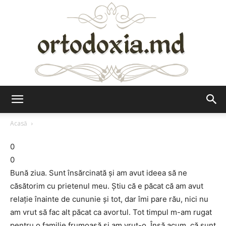
Ortodoxia.md
Acasă
0
0
Bună ziua. Sunt însărcinată și am avut ideea să ne
căsătorim cu prietenul meu. Știu că e păcat că am avut
relație înainte de cununie și tot, dar îmi pare rău, nici nu
am vrut să fac alt păcat ca avortul. Tot timpul m-am rugat
pentru o familie frumoasă și am vrut-o. Însă acum, că sunt