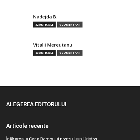
Nadejda B.
32 ARTICOLE
0 COMENTARII
Vitalii Mereutanu
23 ARTICOLE
0 COMENTARII
ALEGEREA EDITORULUI
Articole recente
Înălțarea la Cer a Domnului nostru Iisus Hristos