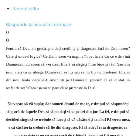
Recent activ
Răspunde la această întrebare
0
0
Pentru că Dvs. ați greșit, pierdeți credința și dragostea față de Dumnezeu?
Care și unde-i logica? Ce Dumnezeu va împins în pat la el? Cu ce e de vină
Dumnezeu, cu aceea că v-a creat liberă să alegeți între bine și rău? Sau din
nou, vreți ca să aleagă Dumnezeu să fiți sau să nu fiți cu prietenul Dvs. și
din nou, toată viața să-L învinuiți pe Dumnezeu precum că el va dat un
astfel de soț? Cam așa mi se pare că se primește la Dvs!
Nu vreau să vă supăr, dar sunteți destul de mare, e timpul să răspundeți
singură de faptele Dvs. și să nu dați vina pe cei din jur. La fel, e timpul să
decideți singură ce trebuie să faceți să vă căsătoriți sau ba! Părerea mea,
e că căsătoria trebuie să fie din dragoste. Fără adevărata dragoste, ea
nu va rezista și nu va avea sorți de izbândă. Sau, o să fiți una din