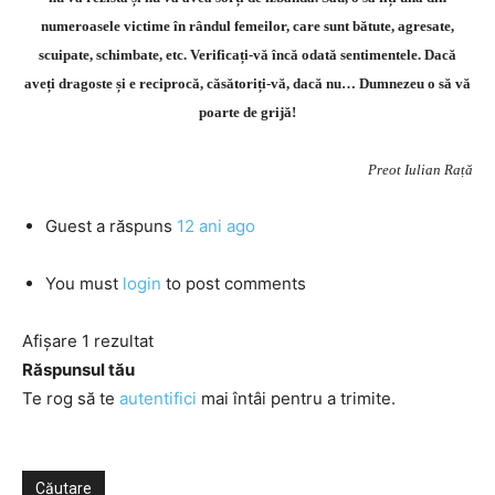
numeroasele victime în rândul femeilor, care sunt bătute, agresate,
scuipate, schimbate, etc. Verificați-vă încă odată sentimentele. Dacă
aveți dragoste și e reciprocă, căsătoriți-vă, dacă nu… Dumnezeu o să vă
poarte de grijă!
Preot Iulian Rață
Guest
a răspuns
12 ani ago
You must
login
to post comments
Afișare 1 rezultat
Răspunsul tău
Te rog să te
autentifici
mai întâi pentru a trimite.
Căutare