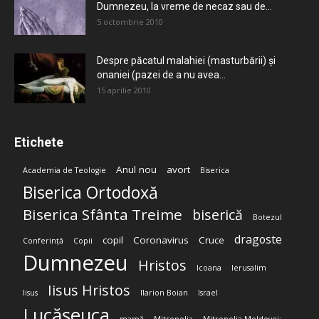
Dumnezeu, la vreme de necaz sau de...
5 octombrie 2010
Despre păcatul malahiei (masturbării) şi
onaniei (pazei de a nu avea...
15 aprilie 2010
Etichete
Anul nou
avort
Academia de Teologie
Biserica
Biserica Ortodoxă
Biserica Sfânta Treime
biserică
Botezul
dragoste
copil
Coronavirus
Cruce
Conferință
Copii
Dumnezeu
Hristos
Icoana
Ierusalim
Iisus Hristos
Iisus
Ilarion Boian
Israel
Lucășeuca