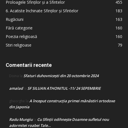
Proloagele Sfinților și a Sfintelor
455
6. Acatiste închinate Sfinților și Sfintelor
183
Rugăciuni
163
Fără categorie
160
Poezia religioasă
160
Stiri religioase
79
Comentarii recente
Sfaturi duhovnicești din 20 octombrie 2024
Doina
la
amalad
SF SILUAN ATHONITUL -11/ 24 SEPEMBRIE
la
A început construcţia primei mănăstiri ortodoxe
gheorghe
la
din Japonia
Radu Mungiu
Cu Sfinții odihnește Doamne sufletul nou
la
adormitei roabei Tale…