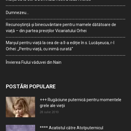
Dumnezeu…
Recunoștință și binecuvântare pentru mamele dătătoare de
viață – din partea preoților Vicariatului Orhei
Marșul pentru viață la cea de-a II-a ediție în s. Lucășeuca, r-l
Orhei: „Pentru viață, cu inimă curată”
Învierea Fiului văduvei din Nain
POSTĂRI POPULARE
+++ Rugăciune puternică pentru momentele
grele ale vieţii
28 iulie 2010
**** Acatistul către Atotputernicul