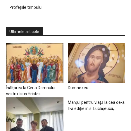
Profețiile timpului
Ultimele articole
Înălțarea la Cer a Domnului
Dumnezeu…
nostru Iisus Hristos
Marșul pentru viață la cea de-a
II-a ediție în s. Lucășeuca,...