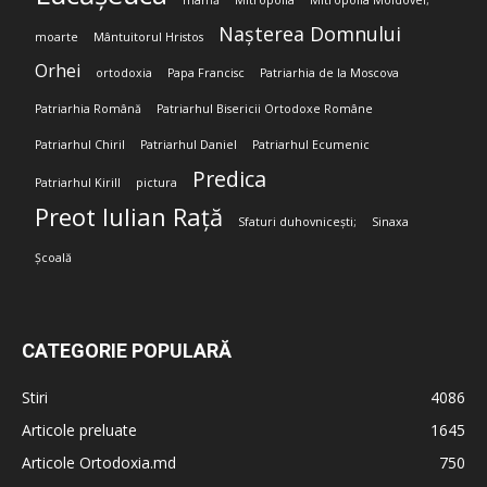
mamă
Mitropolia
Mitropolia Moldovei;
Nașterea Domnului
moarte
Mântuitorul Hristos
Orhei
ortodoxia
Papa Francisc
Patriarhia de la Moscova
Patriarhia Română
Patriarhul Bisericii Ortodoxe Române
Patriarhul Chiril
Patriarhul Daniel
Patriarhul Ecumenic
Predica
Patriarhul Kirill
pictura
Preot Iulian Rață
Sfaturi duhovnicești;
Sinaxa
Școală
CATEGORIE POPULARĂ
Stiri
4086
Articole preluate
1645
Articole Ortodoxia.md
750