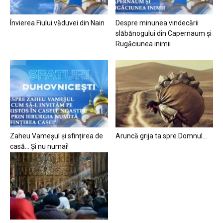
Învierea Fiului văduvei din Nain
Despre minunea vindecării
slăbănogului din Capernaum și
Rugăciunea inimii
Zaheu Vameșul și sfințirea de
Aruncă grija ta spre Domnul…
casă… Și nu numai!