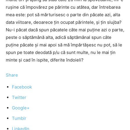
rușine că împovărez pe părinte cu atâtea, dar întrebarea
mea este: pot să mărturisesc o parte din păcate azi, alta
data viitoare, deoarece țin ocupat părintele, și țin slujba?
Nu-i păcat dacă spun păcatele câte mai puține azi o parte,
peste o săptămână alta, adică săptămânal spun câte
puține păcate și mai apoi să mă împărtășesc nu pot, să le
spun pe toate deodată p/u că sunt multe, nu le mai țin
minte și cad în ispite, diferite îndoieli?
Share
Facebook
Twitter
Google+
Tumblr
LinkedIn