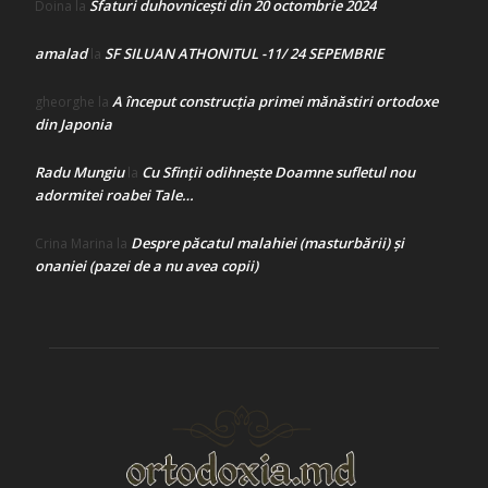
Sfaturi duhovnicești din 20 octombrie 2024
Doina
la
amalad
SF SILUAN ATHONITUL -11/ 24 SEPEMBRIE
la
A început construcţia primei mănăstiri ortodoxe
gheorghe
la
din Japonia
Radu Mungiu
Cu Sfinții odihnește Doamne sufletul nou
la
adormitei roabei Tale…
Despre păcatul malahiei (masturbării) şi
Crina Marina
la
onaniei (pazei de a nu avea copii)