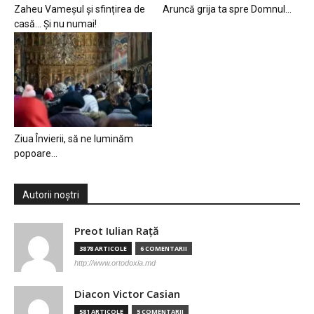
Zaheu Vameșul și sfințirea de
Aruncă grija ta spre Domnul…
casă… Și nu numai!
Ziua Învierii, să ne luminăm
popoare…
Autorii noștri
Preot Iulian Raţă
3878 ARTICOLE
6 COMENTARII
http://www.ortodoxia.md
Diacon Victor Casian
581 ARTICOLE
5 COMENTARII