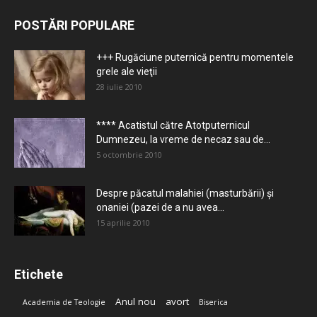
POSTĂRI POPULARE
+++ Rugăciune puternică pentru momentele
grele ale vieţii
28 iulie 2010
**** Acatistul către Atotputernicul
Dumnezeu, la vreme de necaz sau de...
5 octombrie 2010
Despre păcatul malahiei (masturbării) şi
onaniei (pazei de a nu avea...
15 aprilie 2010
Etichete
Anul nou
avort
Academia de Teologie
Biserica