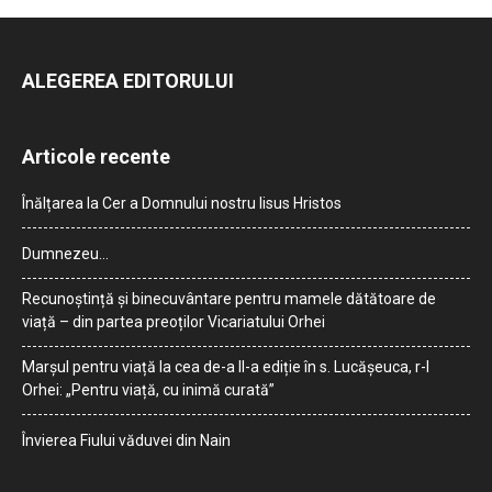
ALEGEREA EDITORULUI
Articole recente
Înălțarea la Cer a Domnului nostru Iisus Hristos
Dumnezeu…
Recunoștință și binecuvântare pentru mamele dătătoare de
viață – din partea preoților Vicariatului Orhei
Marșul pentru viață la cea de-a II-a ediție în s. Lucășeuca, r-l
Orhei: „Pentru viață, cu inimă curată”
Învierea Fiului văduvei din Nain