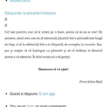
Recent activ
Răspunde la această întrebare
0
0
Cel mai potrivit, este să le scrieți pe o foaie, pentru ca să nu se uite! De
asemeni, sfatul meu este nu să mărturisiți păcatele într-o perioadă mai lungă
de timp, ci să le mărturisiți într-o zi obișnuită, de exemplu, la vecernie. Sau,
pur și simplu să vă înțelegeți cu părintele și să vă întâlniți la Biserică
pentru a vă mărturisi. În felul acesta nu o să greșiți!
Dumnezeu să vă ajute!
Preot Iulian Rață
Guest
a răspuns
12 ani ago
You must
login
to post comments