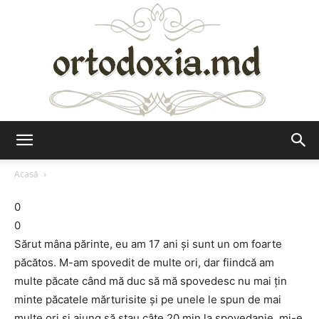
Ortodoxia.md
Acasă
0
0
Sărut mâna părinte, eu am 17 ani și sunt un om foarte
păcătos. M-am spovedit de multe ori, dar fiindcă am
multe păcate când mă duc să mă spovedesc nu mai țin
minte păcatele mărturisite și pe unele le spun de mai
multe ori și ajung să stau câte 20 min la spovedanie, mi-e