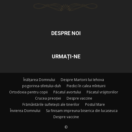
DESPRE NOI
URMAȚI-NE
Înălțarea Domnului
Despre Martorii lui Iehova
pogorirea-sfintului-duh
Piedici în calea mîntuirii
Ortodoxia pentru copii
Păcatul avortului
Păcatul vrăjitoriilor
Crucea preoției
Despre vaccine
Frământările sufletești ale tinerilor
Postul Mare
Învierea Domnului
Sa finisam impreuna biserica din lucaseuca
Despre vaccine
©