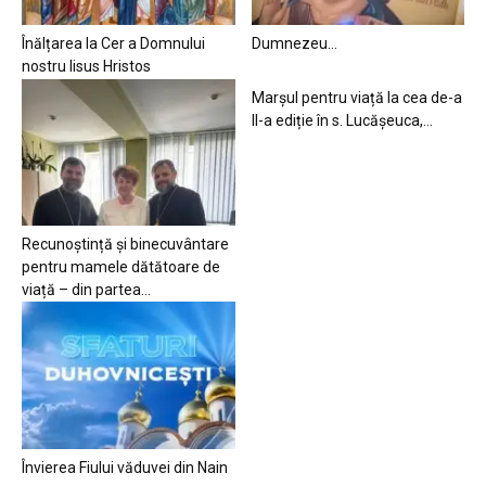
Înălțarea la Cer a Domnului
Dumnezeu…
nostru Iisus Hristos
Marșul pentru viață la cea de-a
II-a ediție în s. Lucășeuca,...
Recunoștință și binecuvântare
pentru mamele dătătoare de
viață – din partea...
Învierea Fiului văduvei din Nain