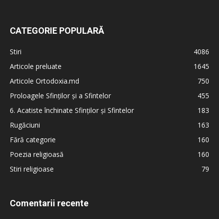
CATEGORIE POPULARĂ
Stiri
4086
Articole preluate
1645
Articole Ortodoxia.md
750
Proloagele Sfinților și a Sfintelor
455
6. Acatiste închinate Sfinților și Sfintelor
183
Rugăciuni
163
Fără categorie
160
Poezia religioasă
160
Stiri religioase
79
Comentarii recente