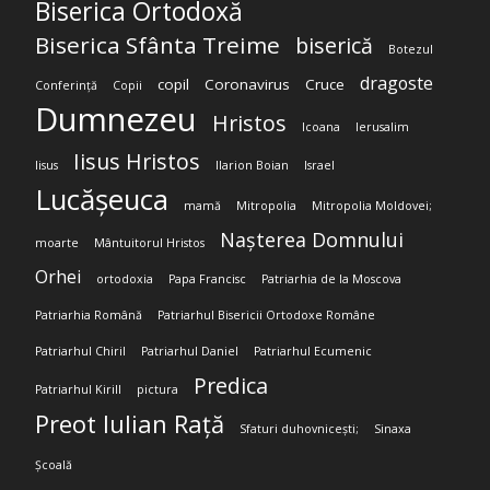
Biserica Ortodoxă
Biserica Sfânta Treime
biserică
Botezul
dragoste
copil
Coronavirus
Cruce
Conferință
Copii
Dumnezeu
Hristos
Icoana
Ierusalim
Iisus Hristos
Iisus
Ilarion Boian
Israel
Lucășeuca
mamă
Mitropolia
Mitropolia Moldovei;
Nașterea Domnului
moarte
Mântuitorul Hristos
Orhei
ortodoxia
Papa Francisc
Patriarhia de la Moscova
Patriarhia Română
Patriarhul Bisericii Ortodoxe Române
Patriarhul Chiril
Patriarhul Daniel
Patriarhul Ecumenic
Predica
Patriarhul Kirill
pictura
Preot Iulian Rață
Sfaturi duhovnicești;
Sinaxa
Școală