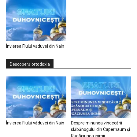
Învierea Fiului văduvei din Nain
Descoperă ortodoxia
Învierea Fiului văduvei din Nain
Despre minunea vindecării
slăbănogului din Capernaum și
Rugăciunea inimii