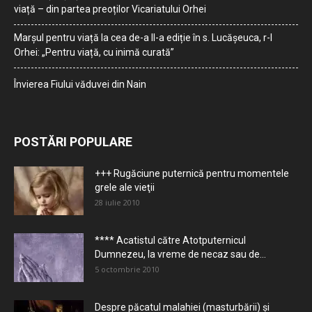
viață – din partea preoților Vicariatului Orhei
Marșul pentru viață la cea de-a II-a ediție în s. Lucășeuca, r-l
Orhei: „Pentru viață, cu inimă curată”
Învierea Fiului văduvei din Nain
POSTĂRI POPULARE
+++ Rugăciune puternică pentru momentele
grele ale vieţii
28 iulie 2010
**** Acatistul către Atotputernicul
Dumnezeu, la vreme de necaz sau de...
5 octombrie 2010
Despre păcatul malahiei (masturbării) şi