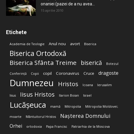
onaniei (pazei de a nu avea...
15 aprilie 2010
Etichete
Anul nou
avort
Academia de Teologie
Biserica
Biserica Ortodoxă
Biserica Sfânta Treime
biserică
Botezul
dragoste
copil
Coronavirus
Cruce
Conferință
Copii
Dumnezeu
Hristos
Icoana
Ierusalim
Iisus Hristos
Iisus
Ilarion Boian
Israel
Lucășeuca
mamă
Mitropolia
Mitropolia Moldovei;
Nașterea Domnului
moarte
Mântuitorul Hristos
Orhei
ortodoxia
Papa Francisc
Patriarhia de la Moscova