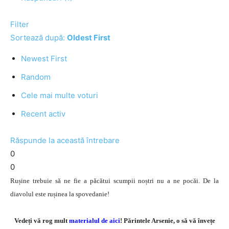
Filter
Sortează după:
Oldest First
Newest First
Random
Cele mai multe voturi
Recent activ
Răspunde la această întrebare
0
0
Rușine trebuie să ne fie a păcătui scumpii noștri nu a ne pocăi. De la
diavolul este rușinea la spovedanie!
Vedeți vă rog mult
materialul de aici
! Părintele Arsenie, o să vă învețe