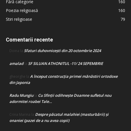
Fără categorie
160
Poezia religioasă
160
Stiri religioase
79
Comentarii recente
Sfaturi duhovnicești din 20 octombrie 2024
Doina
la
amalad
SF SILUAN ATHONITUL -11/ 24 SEPEMBRIE
la
A început construcţia primei mănăstiri ortodoxe
gheorghe
la
din Japonia
Radu Mungiu
Cu Sfinții odihnește Doamne sufletul nou
la
adormitei roabei Tale…
Despre păcatul malahiei (masturbării) şi
Crina Marina
la
onaniei (pazei de a nu avea copii)