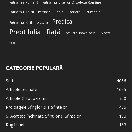
Patriarhia Română
Patriarhul Bisericii Ortodoxe Române
Patriarhul Chiril
Patriarhul Daniel
Patriarhul Ecumenic
Predica
Patriarhul Kirill
pictura
Preot Iulian Rață
Sfaturi duhovnicești;
Sinaxa
Școală
CATEGORIE POPULARĂ
Stiri
4086
Articole preluate
1645
Articole Ortodoxia.md
750
Proloagele Sfinților și a Sfintelor
455
6. Acatiste închinate Sfinților și Sfintelor
183
Rugăciuni
163