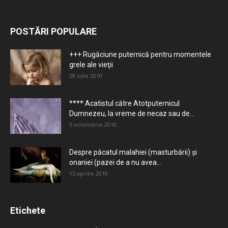
POSTĂRI POPULARE
+++ Rugăciune puternică pentru momentele
grele ale vieţii
28 iulie 2010
**** Acatistul către Atotputernicul
Dumnezeu, la vreme de necaz sau de...
5 octombrie 2010
Despre păcatul malahiei (masturbării) şi
onaniei (pazei de a nu avea...
15 aprilie 2010
Etichete