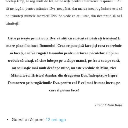
același timp, te rog mult de tot, să ne ierți pentru întârzierea răspunsului! O
să ne rugăm pentru mămica Dvs. neapărat, dar marea mea rugăminte este să
ne trimiteți numele mămicii Dvs. Se vede că ați uitat, din neatenție să ni-l
trimiteți!
Cât o privește pe măicuța Dvs. să știți că e păcat să păstrați tristețea! E
mare păcat înaintea Domnului! Ceea ce puteți să faceți și ceea ce trebuie
să faceți, e să vă rugați Domnului pentru iertarea păcatelor ei! Și nu
trebuie să uitați, că cine iubește pe tată, pe mamă, pe frate sau pe soră,
soț sau soție mai mult decât pe mine, nu este vrednic de Mine, zice
Mântuitorul Hristos! Așadar, din dragostea Dvs. îndreptați-vă spre
Dumnezeu prin rugăciunile Dvs. pentru ea! E cel mai frumos lucru, pe
care îl putem face!
Preot Iulian Rață
Guest
a răspuns
12 ani ago