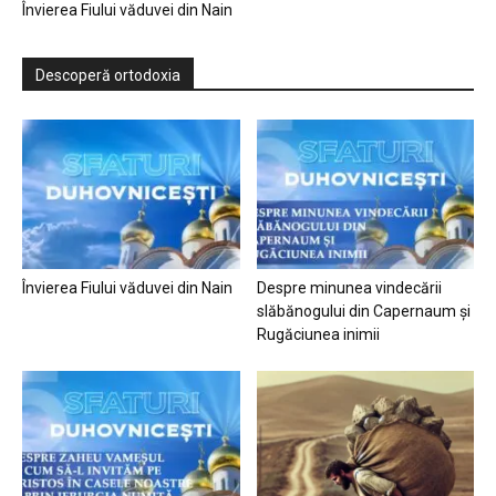
Învierea Fiului văduvei din Nain
Descoperă ortodoxia
Învierea Fiului văduvei din Nain
Despre minunea vindecării
slăbănogului din Capernaum și
Rugăciunea inimii