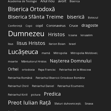
Anul nou
avort
Academia de Teologie
Biserica
Biserica Ortodoxă
Biserica Sfânta Treime
biserică
Botezul
dragoste
copil
Coronavirus
Cruce
Conferință
Copii
Dumnezeu
Hristos
Icoana
Ierusalim
Iisus Hristos
Iisus
Ilarion Boian
Israel
Lucășeuca
mamă
Mitropolia
Mitropolia Moldovei;
Nașterea Domnului
moarte
Mântuitorul Hristos
Orhei
ortodoxia
Papa Francisc
Patriarhia de la Moscova
Patriarhia Română
Patriarhul Bisericii Ortodoxe Române
Patriarhul Chiril
Patriarhul Daniel
Patriarhul Ecumenic
Predica
Patriarhul Kirill
pictura
Preot Iulian Rață
Sfaturi duhovnicești;
Sinaxa