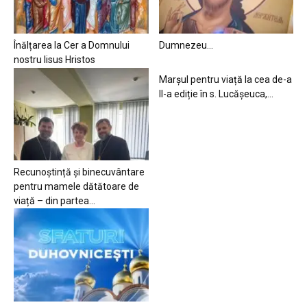
Înălțarea la Cer a Domnului
Dumnezeu…
nostru Iisus Hristos
Marșul pentru viață la cea de-a
II-a ediție în s. Lucășeuca,...
Recunoștință și binecuvântare
pentru mamele dătătoare de
viață – din partea...