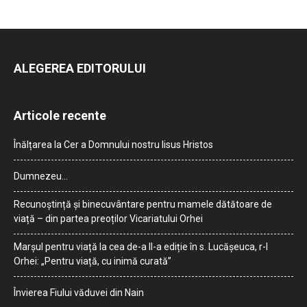
ALEGEREA EDITORULUI
Articole recente
Înălțarea la Cer a Domnului nostru Iisus Hristos
Dumnezeu…
Recunoștință și binecuvântare pentru mamele dătătoare de
viață – din partea preoților Vicariatului Orhei
Marșul pentru viață la cea de-a II-a ediție în s. Lucășeuca, r-l
Orhei: „Pentru viață, cu inimă curată”
Învierea Fiului văduvei din Nain