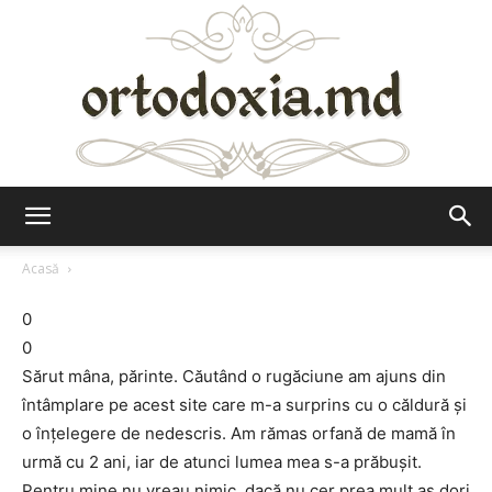
Ortodoxia.md
Acasă
0
0
Sărut mâna, părinte. Căutând o rugăciune am ajuns din
întâmplare pe acest site care m-a surprins cu o căldură și
o înțelegere de nedescris. Am rămas orfană de mamă în
urmă cu 2 ani, iar de atunci lumea mea s-a prăbușit.
Pentru mine nu vreau nimic, dacă nu cer prea mult aș dori