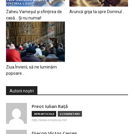
Zaheu Vameșul și sfințirea de
Aruncă grija ta spre Domnul…
casă… Și nu numai!
Ziua Învierii, să ne luminăm
popoare…
Autorii noștri
Preot Iulian Raţă
3878 ARTICOLE
6 COMENTARII
http://www.ortodoxia.md
Diacon Victor Casian