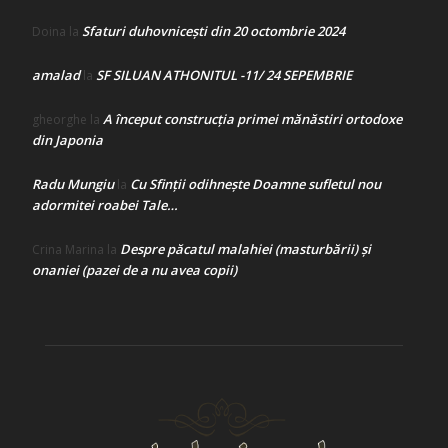
Sfaturi duhovnicești din 20 octombrie 2024
Doina
la
amalad
SF SILUAN ATHONITUL -11/ 24 SEPEMBRIE
la
A început construcţia primei mănăstiri ortodoxe
gheorghe
la
din Japonia
Radu Mungiu
Cu Sfinții odihnește Doamne sufletul nou
la
adormitei roabei Tale…
Despre păcatul malahiei (masturbării) şi
Crina Marina
la
onaniei (pazei de a nu avea copii)