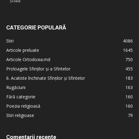
Școală
CATEGORIE POPULARĂ
Stiri
4086
Articole preluate
1645
Articole Ortodoxia.md
750
Proloagele Sfinților și a Sfintelor
455
6. Acatiste închinate Sfinților și Sfintelor
183
Rugăciuni
163
Fără categorie
160
Poezia religioasă
160
Stiri religioase
79
Comentarii recente