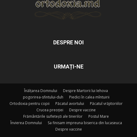
DESPRE NOI
URMAȚI-NE
Înălțarea Domnului
Despre Martorii lui Iehova
pogorirea-sfintului-duh
Piedici în calea mîntuirii
Ortodoxia pentru copii
Păcatul avortului
Păcatul vrăjitoriilor
Crucea preoției
Despre vaccine
Frământările sufletești ale tinerilor
Postul Mare
Învierea Domnului
Sa finisam impreuna biserica din lucaseuca
Despre vaccine