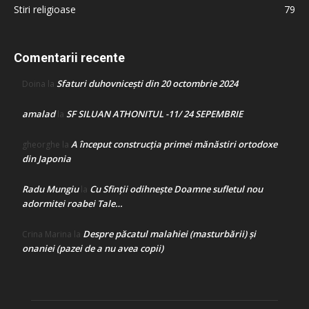
Stiri religioase
79
Comentarii recente
Sfaturi duhovnicești din 20 octombrie 2024
Doina
la
amalad
SF SILUAN ATHONITUL -11/ 24 SEPEMBRIE
la
A început construcţia primei mănăstiri ortodoxe
gheorghe
la
din Japonia
Radu Mungiu
Cu Sfinții odihnește Doamne sufletul nou
la
adormitei roabei Tale…
Despre păcatul malahiei (masturbării) şi
Crina Marina
la
onaniei (pazei de a nu avea copii)