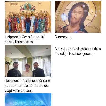
Înălțarea la Cer a Domnului
Dumnezeu…
nostru Iisus Hristos
Marșul pentru viață la cea de-a
II-a ediție în s. Lucășeuca,...
Recunoștință și binecuvântare
pentru mamele dătătoare de
viață – din partea...