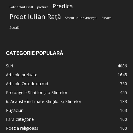
Predica
Patriarhul Kirill
pictura
Preot Iulian Rață
Sfaturi duhovnicești;
Sinaxa
Școală
CATEGORIE POPULARĂ
Stiri
4086
Articole preluate
1645
Articole Ortodoxia.md
750
Proloagele Sfinților și a Sfintelor
455
6. Acatiste închinate Sfinților și Sfintelor
183
Rugăciuni
163
Fără categorie
160
Poezia religioasă
160