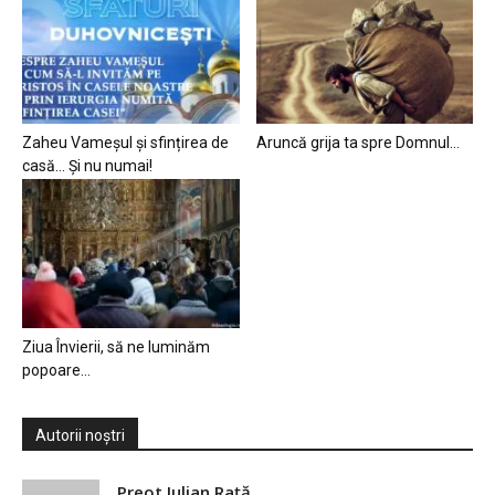
Zaheu Vameșul și sfințirea de
Aruncă grija ta spre Domnul…
casă… Și nu numai!
Ziua Învierii, să ne luminăm
popoare…
Autorii noștri
Preot Iulian Raţă