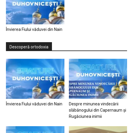
Învierea Fiului văduvei din Nain
Descoperă ortodoxia
Învierea Fiului văduvei din Nain
Despre minunea vindecării
slăbănogului din Capernaum și
Rugăciunea inimii