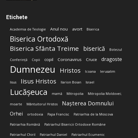
Etichete
Anul nou
avort
Academia de Teologie
Biserica
Biserica Ortodoxă
Biserica Sfânta Treime
biserică
Botezul
dragoste
copil
Coronavirus
Cruce
Conferință
Copii
Dumnezeu
Hristos
Icoana
Ierusalim
Iisus Hristos
Iisus
Ilarion Boian
Israel
Lucășeuca
mamă
Mitropolia
Mitropolia Moldovei;
Nașterea Domnului
moarte
Mântuitorul Hristos
Orhei
ortodoxia
Papa Francisc
Patriarhia de la Moscova
Patriarhia Română
Patriarhul Bisericii Ortodoxe Române
Patriarhul Chiril
Patriarhul Daniel
Patriarhul Ecumenic