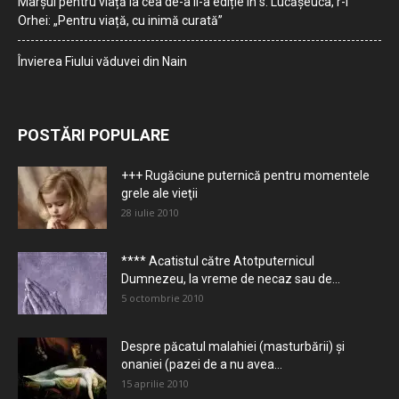
Marșul pentru viață la cea de-a II-a ediție în s. Lucășeuca, r-l
Orhei: „Pentru viață, cu inimă curată”
Învierea Fiului văduvei din Nain
POSTĂRI POPULARE
+++ Rugăciune puternică pentru momentele
grele ale vieţii
28 iulie 2010
**** Acatistul către Atotputernicul
Dumnezeu, la vreme de necaz sau de...
5 octombrie 2010
Despre păcatul malahiei (masturbării) şi
onaniei (pazei de a nu avea...
15 aprilie 2010