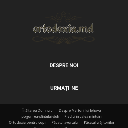
DESPRE NOI
URMAȚI-NE
Înălțarea Domnului
Despre Martorii lui Iehova
pogorirea-sfintului-duh
Piedici în calea mîntuirii
Ortodoxia pentru copii
Păcatul avortului
Păcatul vrăjitoriilor