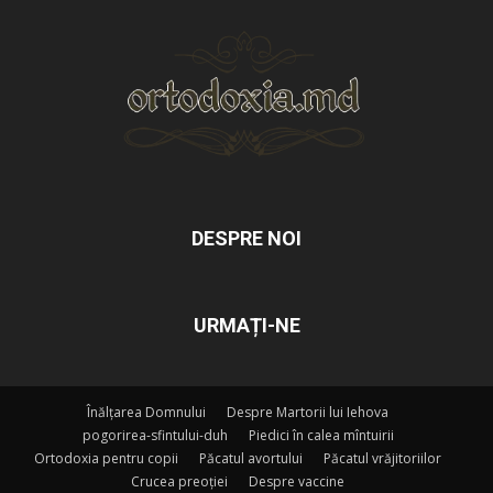
DESPRE NOI
URMAȚI-NE
Înălțarea Domnului
Despre Martorii lui Iehova
pogorirea-sfintului-duh
Piedici în calea mîntuirii
Ortodoxia pentru copii
Păcatul avortului
Păcatul vrăjitoriilor
Crucea preoției
Despre vaccine