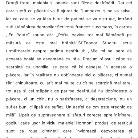
Dragă frate, malahia şi onania sunt fiicele desfrînării. Dar cel
care luptă cu păcatul va fi ajutat de Dumnezeu şi se va salva,
iar cel care se va lăsa biruit de patimă se va distruge, intrând
sub stăpânirea demonilor.Scriitorul francez Huysmans, în cartea
,,En Route” spune că: ,,Pofta devine tot mai flămândă pe
măsură ce este mai hrănită”.Sf.Teodor Studitul scria
următoarele despre patima desfrîului: ,,Mie mi se pare că
această boală se aseamănă cu râia. Precum râiosul, când se
scarpină cu unghiile, se pare că îşi găseşte în aceasta o
plăcere, iar în realitate nu dobîndeşte nici o plăcere, ci numai
răni chinuitoare, cu atît mai multe cu cît se scarpină mai tare,
tot aşa şi cel stăpânit de patima desfrâului nu dobîndeşte o
plăcere, ci un chin, nu o satisfacere, ci deşertăciune, nu un
suflet bun, ci lipsă de suflet. Un astfel de om este vrednic de
milă”. Lipsit de supraveghere şi sfaturi corecte spre înfrînare,
copilul cade uşor în viciul malahiei.Hormonii produşi de testicul
sunt ca roua dimineţii care înviorează dezvoltarea şi