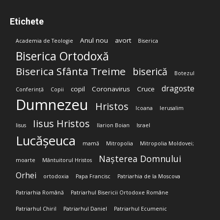
Etichete
Anul nou
avort
Academia de Teologie
Biserica
Biserica Ortodoxă
Biserica Sfânta Treime
biserică
Botezul
dragoste
copil
Coronavirus
Cruce
Conferință
Copii
Dumnezeu
Hristos
Icoana
Ierusalim
Iisus Hristos
Iisus
Ilarion Boian
Israel
Lucășeuca
mamă
Mitropolia
Mitropolia Moldovei;
Nașterea Domnului
moarte
Mântuitorul Hristos
Orhei
ortodoxia
Papa Francisc
Patriarhia de la Moscova
Patriarhia Română
Patriarhul Bisericii Ortodoxe Române
Patriarhul Chiril
Patriarhul Daniel
Patriarhul Ecumenic