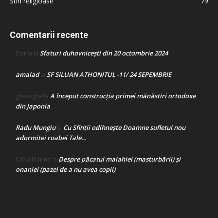
Stiri religioase
79
Comentarii recente
Sfaturi duhovnicești din 20 octombrie 2024
Doina
la
amalad
SF SILUAN ATHONITUL -11/ 24 SEPEMBRIE
la
A început construcţia primei mănăstiri ortodoxe
gheorghe
la
din Japonia
Radu Mungiu
Cu Sfinții odihnește Doamne sufletul nou
la
adormitei roabei Tale…
Despre păcatul malahiei (masturbării) şi
Crina Marina
la
onaniei (pazei de a nu avea copii)