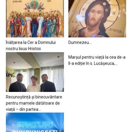
Înălțarea la Cer a Domnului
Dumnezeu…
nostru Iisus Hristos
Marșul pentru viață la cea de-a
II-a ediție în s. Lucășeuca,...
Recunoștință și binecuvântare
pentru mamele dătătoare de
viață – din partea...