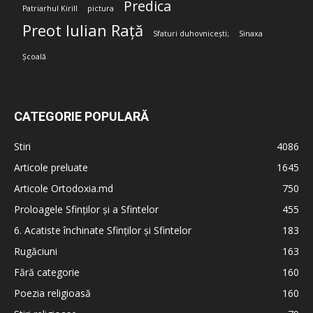
Predica
Patriarhul Kirill
pictura
Preot Iulian Rață
Sfaturi duhovnicești;
Sinaxa
Școală
CATEGORIE POPULARĂ
Stiri
4086
Articole preluate
1645
Articole Ortodoxia.md
750
Proloagele Sfinților și a Sfintelor
455
6. Acatiste închinate Sfinților și Sfintelor
183
Rugăciuni
163
Fără categorie
160
Poezia religioasă
160