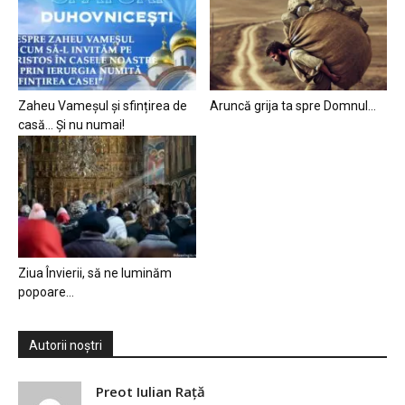
Zaheu Vameșul și sfințirea de
Aruncă grija ta spre Domnul…
casă… Și nu numai!
Ziua Învierii, să ne luminăm
popoare…
Autorii noștri
Preot Iulian Raţă