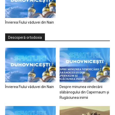
Învierea Fiului văduvei din Nain
Descoperă ortodoxia
Învierea Fiului văduvei din Nain
Despre minunea vindecării
slăbănogului din Capernaum și
Rugăciunea inimii