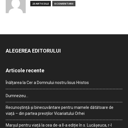
23 ARTICOLE
0 COMENTARII
ALEGEREA EDITORULUI
Articole recente
Înălțarea la Cer a Domnului nostru Iisus Hristos
Dumnezeu…
Recunoștință și binecuvântare pentru mamele dătătoare de
viață – din partea preoților Vicariatului Orhei
Marșul pentru viață la cea de-a II-a ediție în s. Lucășeuca, r-l