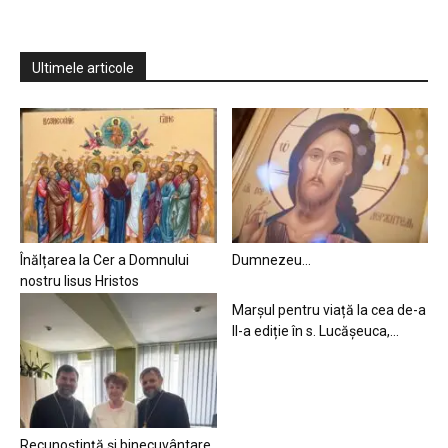
Ultimele articole
Înălțarea la Cer a Domnului
Dumnezeu…
nostru Iisus Hristos
Marșul pentru viață la cea de-a
II-a ediție în s. Lucășeuca,...
Recunoștință și binecuvântare