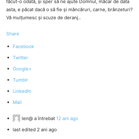
făcut-o odată, și sper să ne ajute Domnul, măcar de data
asta, e păcat dacă o să fie și mâncăruri, carne, brânzeturi?
Vă mulțumesc și scuze de deranj..
Share
Facebook
Twitter
Google+
Tumblr
LinkedIn
Mail
len@
a întrebat
12 ani ago
last edited 2 ani ago