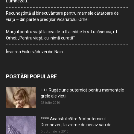
Dumnezeu…
Recunoștință și binecuvântare pentru mamele dătătoare de
viață – din partea preoților Vicariatului Orhei
Marșul pentru viață la cea de-a II-a ediție în s. Lucășeuca, r-l
Orhei: „Pentru viață, cu inimă curată”
Învierea Fiului văduvei din Nain
POSTĂRI POPULARE
+++ Rugăciune puternică pentru momentele
grele ale vieţii
28 iulie 2010
**** Acatistul către Atotputernicul
Dumnezeu, la vreme de necaz sau de...
5 octombrie 2010