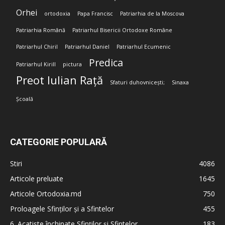
Orhei
ortodoxia
Papa Francisc
Patriarhia de la Moscova
Patriarhia Română
Patriarhul Bisericii Ortodoxe Române
Patriarhul Chiril
Patriarhul Daniel
Patriarhul Ecumenic
Predica
Patriarhul Kirill
pictura
Preot Iulian Rață
Sfaturi duhovnicești;
Sinaxa
Școală
CATEGORIE POPULARĂ
Stiri
4086
Articole preluate
1645
Articole Ortodoxia.md
750
Proloagele Sfinților și a Sfintelor
455
6. Acatiste închinate Sfinților și Sfintelor
183