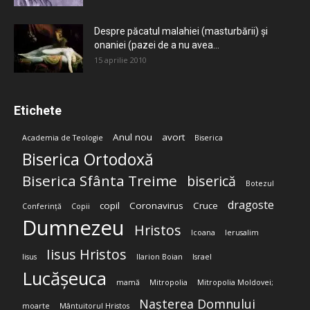
Despre păcatul malahiei (masturbării) şi
onaniei (pazei de a nu avea...
15 aprilie 2010
Etichete
Anul nou
avort
Academia de Teologie
Biserica
Biserica Ortodoxă
Biserica Sfânta Treime
biserică
Botezul
dragoste
copil
Coronavirus
Cruce
Conferință
Copii
Dumnezeu
Hristos
Icoana
Ierusalim
Iisus Hristos
Iisus
Ilarion Boian
Israel
Lucășeuca
mamă
Mitropolia
Mitropolia Moldovei;
Nașterea Domnului
moarte
Mântuitorul Hristos