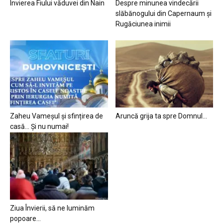
Învierea Fiului văduvei din Nain
Despre minunea vindecării
slăbănogului din Capernaum și
Rugăciunea inimii
Zaheu Vameșul și sfințirea de
Aruncă grija ta spre Domnul…
casă… Și nu numai!
Ziua Învierii, să ne luminăm
popoare…