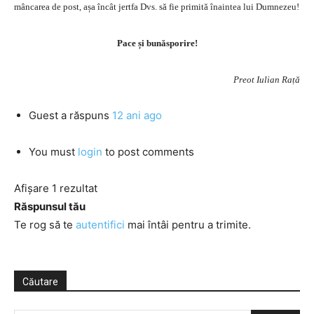
mâncarea de post, așa încât jertfa Dvs. să fie primită înaintea lui Dumnezeu!
Pace și bunăsporire!
Preot Iulian Rață
Guest
a răspuns
12 ani ago
You must
login
to post comments
Afișare 1 rezultat
Răspunsul tău
Te rog să te
autentifici
mai întâi pentru a trimite.
Căutare