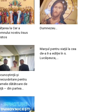
ălțarea la Cer a
Dumnezeu…
mnului nostru Iisus
istos
Marșul pentru viață la cea
de-a II-a ediție în s.
Lucășeuca,...
cunoștință și
necuvântare pentru
mele dătătoare de
ață – din partea...