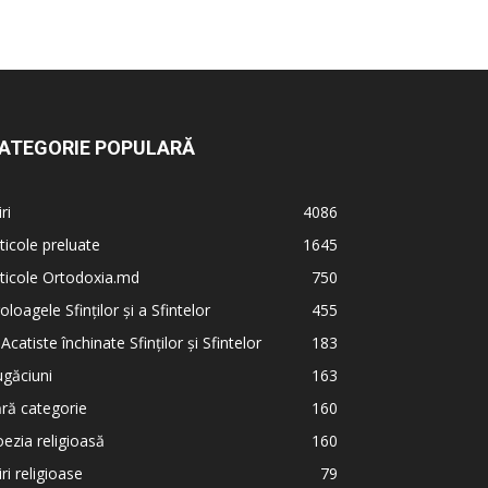
ATEGORIE POPULARĂ
iri
4086
ticole preluate
1645
ticole Ortodoxia.md
750
oloagele Sfinților și a Sfintelor
455
 Acatiste închinate Sfinților și Sfintelor
183
găciuni
163
ră categorie
160
ezia religioasă
160
iri religioase
79