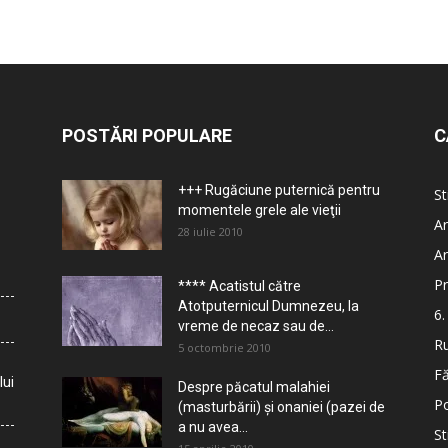
POSTĂRI POPULARE
C
+++ Rugăciune puternică pentru
St
momentele grele ale vieţii
Ar
28 iulie 2010
Ar
Pr
**** Acatistul către
Atotputernicul Dumnezeu, la
6.
vreme de necaz sau de...
Ru
5 octombrie 2010
Fă
lui
Despre păcatul malahiei
Po
(masturbării) şi onaniei (pazei de
a nu avea...
St