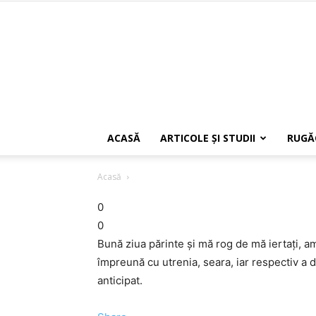
ACASĂ
ARTICOLE ŞI STUDII
RUGĂ
Acasă
0
0
Bună ziua părinte și mă rog de mă iertați, a
împreună cu utrenia, seara, iar respectiv a 
anticipat.