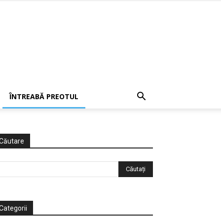
ÎNTREABĂ PREOTUL
Căutare
Categorii