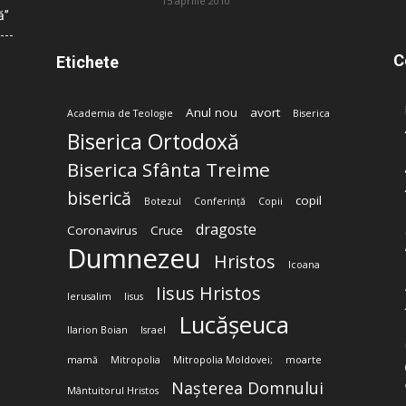
15 aprilie 2010
ă”
C
Etichete
Anul nou
avort
Academia de Teologie
Biserica
Biserica Ortodoxă
Biserica Sfânta Treime
biserică
copil
Botezul
Conferință
Copii
dragoste
Coronavirus
Cruce
Dumnezeu
Hristos
Icoana
Iisus Hristos
Ierusalim
Iisus
Lucășeuca
Ilarion Boian
Israel
mamă
Mitropolia
Mitropolia Moldovei;
moarte
Nașterea Domnului
Mântuitorul Hristos