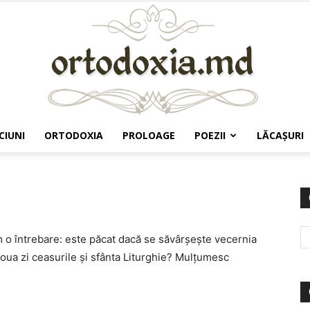
CIUNI
ORTODOXIA
PROLOAGE
POEZII
LĂCAŞURI
Ortodoxia.md
m o întrebare: este păcat dacă se săvârșește vecernia
doua zi ceasurile și sfânta Liturghie? Mulțumesc