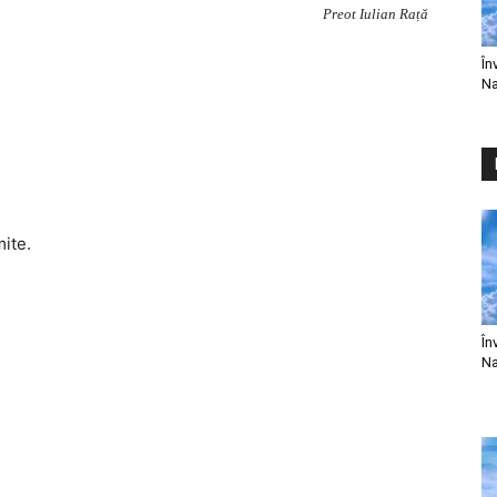
Preot Iulian Rață
În
Na
mite.
În
Na