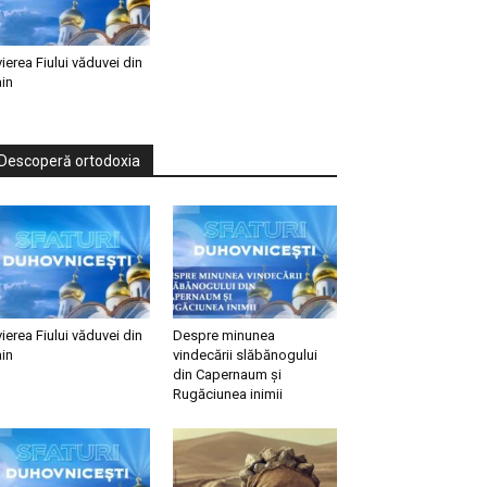
vierea Fiului văduvei din
in
Descoperă ortodoxia
vierea Fiului văduvei din
Despre minunea
in
vindecării slăbănogului
din Capernaum și
Rugăciunea inimii