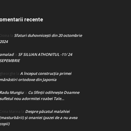
omentarii recente
Sfaturi duhovnicești din 20 octombrie
Doina
la
2024
amalad
SF SILUAN ATHONITUL -11/ 24
la
SEPEMBRIE
A început construcţia primei
gheorghe
la
mănăstiri ortodoxe din Japonia
Radu Mungiu
Cu Sfinții odihnește Doamne
la
sufletul nou adormitei roabei Tale…
Despre păcatul malahiei
Crina Marina
la
(masturbării) şi onaniei (pazei de a nu avea
copii)