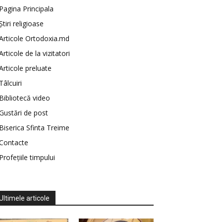
Pagina Principala
Știri religioase
Articole Ortodoxia.md
Articole de la vizitatori
Articole preluate
Tâlcuiri
Bibliotecă video
Gustări de post
Biserica Sfinta Treime
Contacte
Profețiile timpului
Ultimele articole