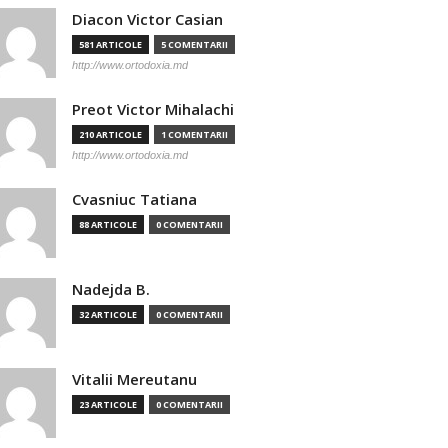
Diacon Victor Casian
581 ARTICOLE
5 COMENTARII
http://www.ortodoxia.md
Preot Victor Mihalachi
210 ARTICOLE
1 COMENTARII
http://www.ortodoxia.md
Cvasniuc Tatiana
88 ARTICOLE
0 COMENTARII
Nadejda B.
32 ARTICOLE
0 COMENTARII
Vitalii Mereutanu
23 ARTICOLE
0 COMENTARII