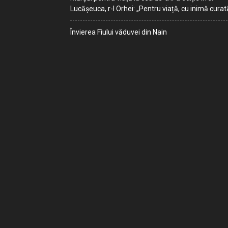
Lucășeuca, r-l Orhei: „Pentru viață, cu inimă curat
Învierea Fiului văduvei din Nain