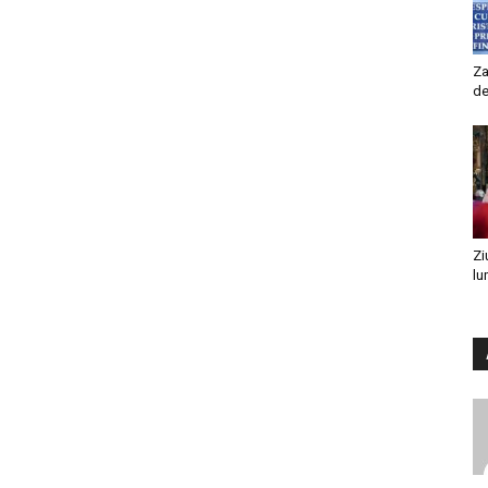
Za
de
Zi
lu