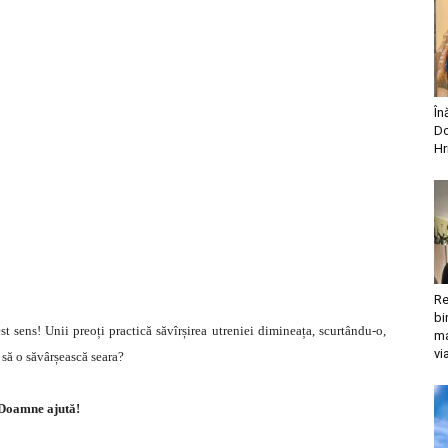
În
Do
Hr
Re
bi
t sens! Unii preoți practică săvîrșirea utreniei dimineața, scurtându-o,
ma
vi
 să o săvârșească seara?
Doamne ajută!