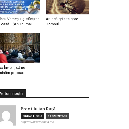
heu Vameșul și sfințirea
Aruncă grija ta spre
 casă… Și nu numai!
Domnul…
ua Învierii, să ne
minăm popoare…
Autorii noștri
Preot Iulian Raţă
3878 ARTICOLE
6 COMENTARII
http://www.ortodoxia.md