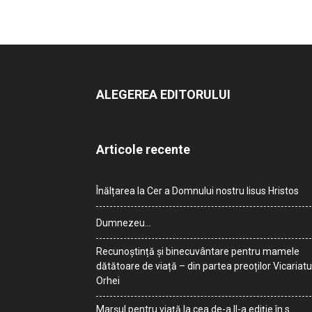
ALEGEREA EDITORULUI
Articole recente
Înălțarea la Cer a Domnului nostru Iisus Hristos
Dumnezeu…
Recunoștință și binecuvântare pentru mamele
dătătoare de viață – din partea preoților Vicariatu
Orhei
Marșul pentru viață la cea de-a II-a ediție în s.