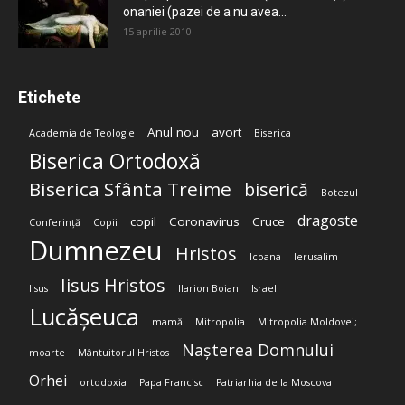
onaniei (pazei de a nu avea...
15 aprilie 2010
Etichete
Anul nou
avort
Academia de Teologie
Biserica
Biserica Ortodoxă
Biserica Sfânta Treime
biserică
Botezul
dragoste
copil
Coronavirus
Cruce
Conferință
Copii
Dumnezeu
Hristos
Icoana
Ierusalim
Iisus Hristos
Iisus
Ilarion Boian
Israel
Lucășeuca
mamă
Mitropolia
Mitropolia Moldovei;
Nașterea Domnului
moarte
Mântuitorul Hristos
Orhei
ortodoxia
Papa Francisc
Patriarhia de la Moscova