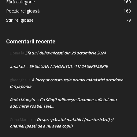
Fără categorie
160
Poezia religioasă
160
Stiri religioase
79
Comentarii recente
Sfaturi duhovnicești din 20 octombrie 2024
Doina
la
amalad
SF SILUAN ATHONITUL -11/ 24 SEPEMBRIE
la
A început construcţia primei mănăstiri ortodoxe
gheorghe
la
din Japonia
Radu Mungiu
Cu Sfinții odihnește Doamne sufletul nou
la
adormitei roabei Tale…
Despre păcatul malahiei (masturbării) şi
Crina Marina
la
onaniei (pazei de a nu avea copii)