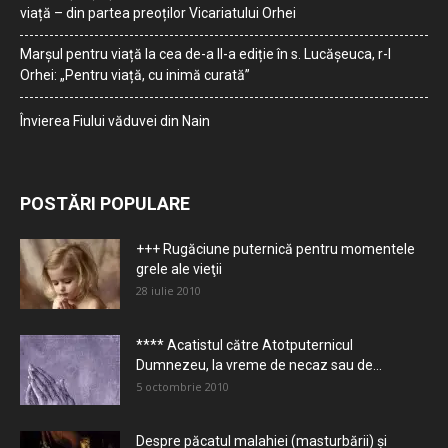
viață – din partea preoților Vicariatului Orhei
Marșul pentru viață la cea de-a II-a ediție în s. Lucășeuca, r-l
Orhei: „Pentru viață, cu inimă curată”
Învierea Fiului văduvei din Nain
POSTĂRI POPULARE
+++ Rugăciune puternică pentru momentele
grele ale vieţii
28 iulie 2010
**** Acatistul către Atotputernicul
Dumnezeu, la vreme de necaz sau de...
5 octombrie 2010
Despre păcatul malahiei (masturbării) şi