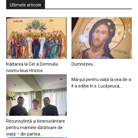
Ultimele articole
Înălțarea la Cer a Domnului
Dumnezeu…
nostru Iisus Hristos
Marșul pentru viață la cea de-a
II-a ediție în s. Lucășeuca,...
Recunoștință și binecuvântare
pentru mamele dătătoare de
viață – din partea...