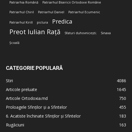
Patriarhia Română
Patriarhul Bisericii Ortodoxe Române
Patriarhul Chiril
Patriarhul Daniel
Patriarhul Ecumenic
Predica
Patriarhul Kirill
pictura
Preot Iulian Rață
Sfaturi duhovnicești;
Sinaxa
Școală
CATEGORIE POPULARĂ
Stiri
4086
Articole preluate
1645
Articole Ortodoxia.md
750
Proloagele Sfinților și a Sfintelor
455
6. Acatiste închinate Sfinților și Sfintelor
183
Rugăciuni
163