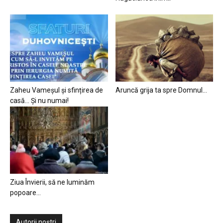
Zaheu Vameșul și sfințirea de
Aruncă grija ta spre Domnul…
casă… Și nu numai!
Ziua Învierii, să ne luminăm
popoare…
Autorii noștri