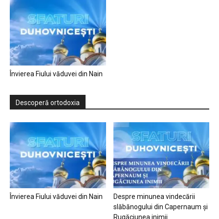
Învierea Fiului văduvei din Nain
Descoperă ortodoxia
Învierea Fiului văduvei din Nain
Despre minunea vindecării
slăbănogului din Capernaum și
Rugăciunea inimii