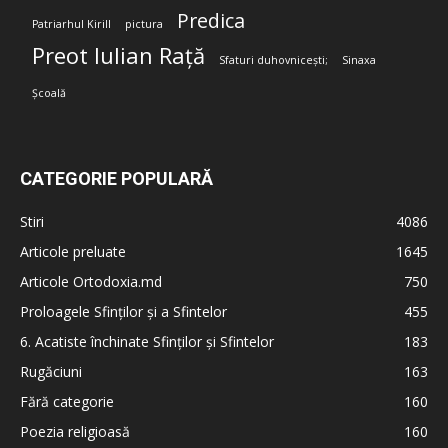
Predica
Patriarhul Kirill
pictura
Preot Iulian Rață
Sfaturi duhovnicești;
Sinaxa
Școală
CATEGORIE POPULARĂ
Stiri
4086
Articole preluate
1645
Articole Ortodoxia.md
750
Proloagele Sfinților și a Sfintelor
455
6. Acatiste închinate Sfinților și Sfintelor
183
Rugăciuni
163
Fără categorie
160
Poezia religioasă
160