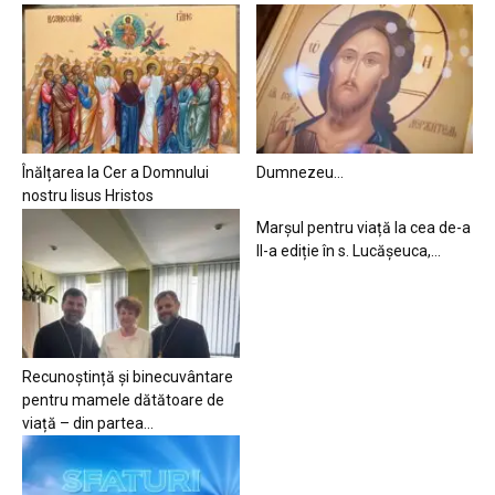
Înălțarea la Cer a Domnului
Dumnezeu…
nostru Iisus Hristos
Marșul pentru viață la cea de-a
II-a ediție în s. Lucășeuca,...
Recunoștință și binecuvântare
pentru mamele dătătoare de
viață – din partea...