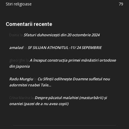
Stiri religioase
79
Comentarii recente
Sfaturi duhovnicești din 20 octombrie 2024
Doina
la
amalad
SF SILUAN ATHONITUL -11/ 24 SEPEMBRIE
la
A început construcţia primei mănăstiri ortodoxe
gheorghe
la
din Japonia
Radu Mungiu
Cu Sfinții odihnește Doamne sufletul nou
la
adormitei roabei Tale…
Despre păcatul malahiei (masturbării) şi
Crina Marina
la
onaniei (pazei de a nu avea copii)