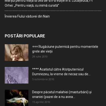
Marșul pentru viață la cea de-a II-a ediție în s. Lucășeuca, r-l
Orhei: „Pentru viață, cu inimă curată”
Învierea Fiului văduvei din Nain
POSTĂRI POPULARE
+++ Rugăciune puternică pentru momentele
grele ale vieţii
28 iulie 2010
**** Acatistul către Atotputernicul
Dumnezeu, la vreme de necaz sau de...
5 octombrie 2010
Despre păcatul malahiei (masturbării) şi
onaniei (pazei de a nu avea...
15 aprilie 2010