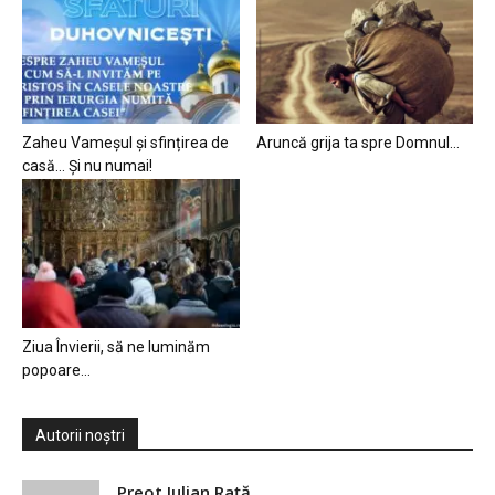
Zaheu Vameșul și sfințirea de
Aruncă grija ta spre Domnul…
casă… Și nu numai!
Ziua Învierii, să ne luminăm
popoare…
Autorii noștri
Preot Iulian Raţă