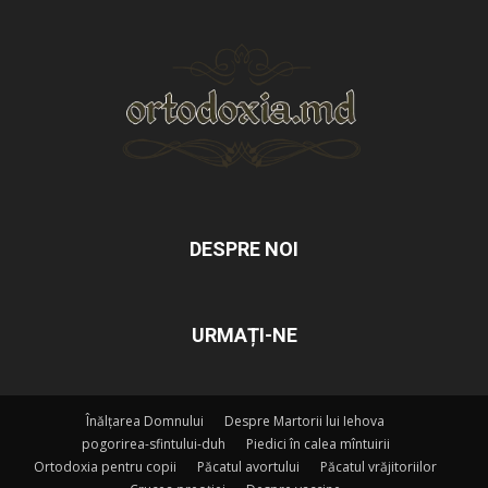
DESPRE NOI
URMAȚI-NE
Înălțarea Domnului
Despre Martorii lui Iehova
pogorirea-sfintului-duh
Piedici în calea mîntuirii
Ortodoxia pentru copii
Păcatul avortului
Păcatul vrăjitoriilor