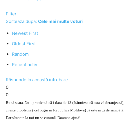
Filter
Sortează după:
Cele mai multe voturi
Newest First
Oldest First
Random
Recent activ
Răspunde la această întrebare
0
0
Bună seara. Nu-i problemă că-i data de 13 ( bănuiesc că asta vă deranjează),
ci este problema ( cel puţin în Republica Moldova) că este în zi de sămbătă.
Dar sîmbăta la noi nu se cunună. Doamne ajută!