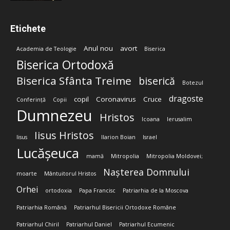
Etichete
Anul nou
avort
Academia de Teologie
Biserica
Biserica Ortodoxă
Biserica Sfânta Treime
biserică
Botezul
dragoste
copil
Coronavirus
Cruce
Conferință
Copii
Dumnezeu
Hristos
Icoana
Ierusalim
Iisus Hristos
Iisus
Ilarion Boian
Israel
Lucășeuca
mamă
Mitropolia
Mitropolia Moldovei;
Nașterea Domnului
moarte
Mântuitorul Hristos
Orhei
ortodoxia
Papa Francisc
Patriarhia de la Moscova
Patriarhia Română
Patriarhul Bisericii Ortodoxe Române
Patriarhul Chiril
Patriarhul Daniel
Patriarhul Ecumenic