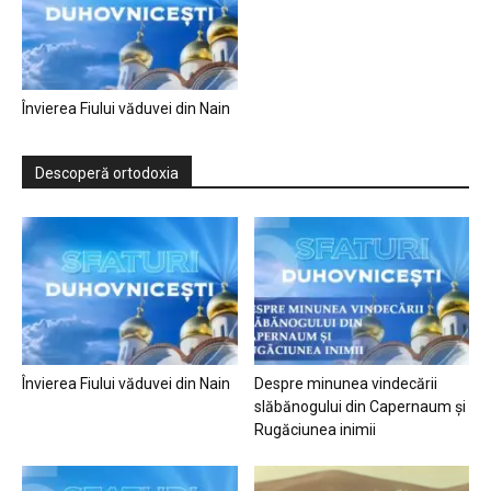
Învierea Fiului văduvei din Nain
Descoperă ortodoxia
Învierea Fiului văduvei din Nain
Despre minunea vindecării
slăbănogului din Capernaum și
Rugăciunea inimii