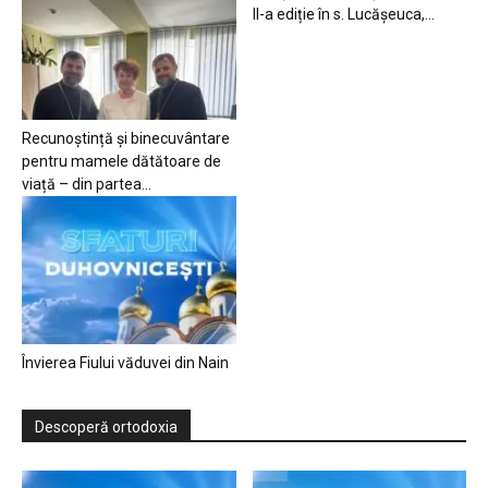
II-a ediție în s. Lucășeuca,...
Recunoștință și binecuvântare
pentru mamele dătătoare de
viață – din partea...
Învierea Fiului văduvei din Nain
Descoperă ortodoxia