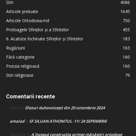
Stiri
4086
Articole preluate
1645
Articole Ortodoxia.md
750
Proloagele Sfinților și a Sfintelor
455
6. Acatiste închinate Sfinților și Sfintelor
183
Rugăciuni
163
Fără categorie
160
Poezia religioasă
160
Stiri religioase
79
Comentarii recente
Sfaturi duhovnicești din 20 octombrie 2024
Doina
la
amalad
SF SILUAN ATHONITUL -11/ 24 SEPEMBRIE
la
A început construcţia primei mănăstiri ortodoxe
gheorghe
la