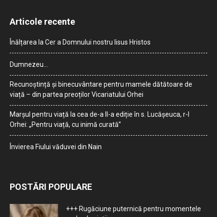
Articole recente
Înălțarea la Cer a Domnului nostru Iisus Hristos
Dumnezeu…
Recunoștință și binecuvântare pentru mamele dătătoare de
viață – din partea preoților Vicariatului Orhei
Marșul pentru viață la cea de-a II-a ediție în s. Lucășeuca, r-l
Orhei: „Pentru viață, cu inimă curată”
Învierea Fiului văduvei din Nain
POSTĂRI POPULARE
+++ Rugăciune puternică pentru momentele