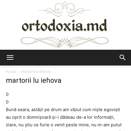
Ortodoxia.md
Acasă
martorii lu iehova
martorii lu iehova
0
0
Bună seara, astăzi pe drum am văzut cum niște egoviști
au oprit o domnișoară și-i dădeau de-a lor informații,
ziare, nu știu ce furie o venit peste mine, nu m-am putut