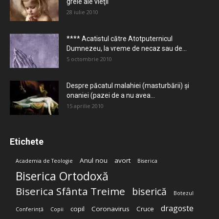
grele ale vieţii
28 iulie 2010
**** Acatistul către Atotputernicul
Dumnezeu, la vreme de necaz sau de...
5 octombrie 2010
Despre păcatul malahiei (masturbării) şi
onaniei (pazei de a nu avea...
15 aprilie 2010
Etichete
Anul nou
avort
Academia de Teologie
Biserica
Biserica Ortodoxă
Biserica Sfânta Treime
biserică
Botezul
dragoste
copil
Coronavirus
Cruce
Conferință
Copii