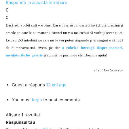
Răspunde la această întrebare
0
0
Dacă a-ţi vorbit cult – e bine. Dar e bine să cunoaşteţi învăţătura creştină şi
erorile pe care le au martorii. Atunci nu v-a maitrebui să vorbiţi sever cu ei.
Le daţi 2-3 întrebări pe care nu le vor putea răspunde şi ei singuri o să fugă
de dumneavoastră. Avem pe site
o rubrică întreagă despre martori,
învăţăturile lor greşite
şi cum să ne păzim de ele. Doamne ajută!
Preot Ion Goncear
Guest
a răspuns
12 ani ago
You must
login
to post comments
Afișare 1 rezultat
Răspunsul tău