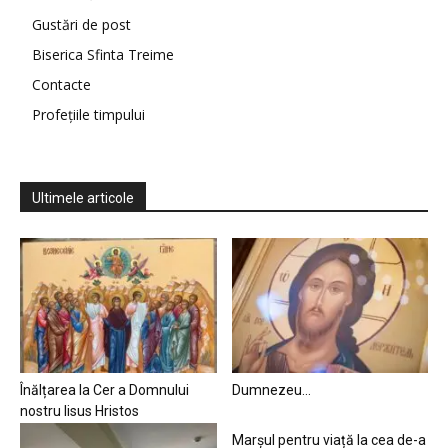
Gustări de post
Biserica Sfinta Treime
Contacte
Profețiile timpului
Ultimele articole
Înălțarea la Cer a Domnului
Dumnezeu…
nostru Iisus Hristos
Marșul pentru viață la cea de-a