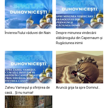
Învierea Fiului văduvei din Nain
Despre minunea vindecării
slăbănogului din Capernaum și
Rugăciunea inimii
Zaheu Vameșul și sfințirea de
Aruncă grija ta spre Domnul…
casă… Și nu numai!