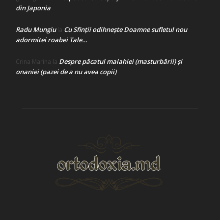
din Japonia
Radu Mungiu
Cu Sfinții odihnește Doamne sufletul nou
la
adormitei roabei Tale…
Despre păcatul malahiei (masturbării) şi
Crina Marina
la
onaniei (pazei de a nu avea copii)