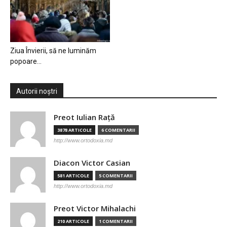
Ziua Învierii, să ne luminăm
popoare…
Autorii noștri
Preot Iulian Raţă
3878 ARTICOLE
6 COMENTARII
http://www.ortodoxia.md
Diacon Victor Casian
581 ARTICOLE
5 COMENTARII
http://www.ortodoxia.md
Preot Victor Mihalachi
210 ARTICOLE
1 COMENTARII