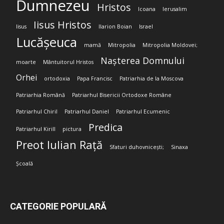
Dumnezeu
Hristos
Icoana
Ierusalim
Iisus Hristos
Iisus
Ilarion Boian
Israel
Lucășeuca
mamă
Mitropolia
Mitropolia Moldovei;
Nașterea Domnului
moarte
Mântuitorul Hristos
Orhei
ortodoxia
Papa Francisc
Patriarhia de la Moscova
Patriarhia Română
Patriarhul Bisericii Ortodoxe Române
Patriarhul Chiril
Patriarhul Daniel
Patriarhul Ecumenic
Predica
Patriarhul Kirill
pictura
Preot Iulian Rață
Sfaturi duhovnicești;
Sinaxa
Școală
CATEGORIE POPULARĂ