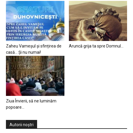
Zaheu Vameșul și sfințirea de
Aruncă grija ta spre Domnul…
casă… Și nu numai!
Ziua Învierii, să ne luminăm
popoare…
Autorii noștri