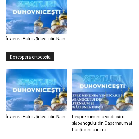
Învierea Fiului văduvei din Nain
Descoperă ortodoxia
Învierea Fiului văduvei din Nain
Despre minunea vindecării
slăbănogului din Capernaum și
Rugăciunea inimii