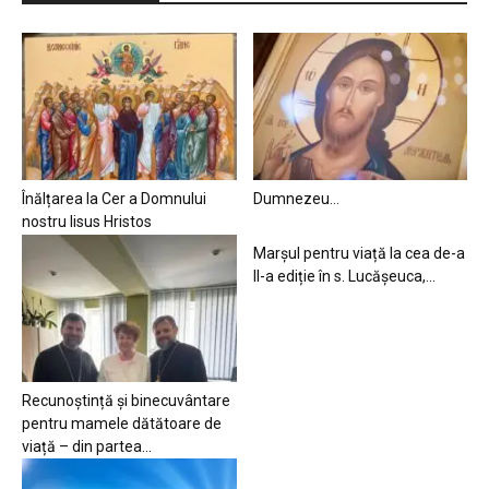
Înălțarea la Cer a Domnului
Dumnezeu…
nostru Iisus Hristos
Marșul pentru viață la cea de-a
II-a ediție în s. Lucășeuca,...
Recunoștință și binecuvântare
pentru mamele dătătoare de
viață – din partea...