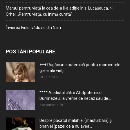
Marșul pentru viață la cea de-a II-a ediție în s. Lucășeuca, r-l
Orhei: „Pentru viață, cu inimă curată”
Învierea Fiului văduvei din Nain
POSTĂRI POPULARE
+++ Rugăciune puternică pentru momentele
grele ale vieţii
28 iulie 2010
**** Acatistul către Atotputernicul
Dumnezeu, la vreme de necaz sau de...
5 octombrie 2010
Despre păcatul malahiei (masturbării) şi
onaniei (pazei de a nu avea...