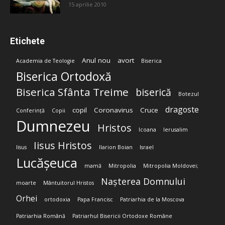
15 aprilie 2010
Etichete
Anul nou
avort
Academia de Teologie
Biserica
Biserica Ortodoxă
Biserica Sfânta Treime
biserică
Botezul
dragoste
copil
Coronavirus
Cruce
Conferință
Copii
Dumnezeu
Hristos
Icoana
Ierusalim
Iisus Hristos
Iisus
Ilarion Boian
Israel
Lucășeuca
mamă
Mitropolia
Mitropolia Moldovei;
Nașterea Domnului
moarte
Mântuitorul Hristos
Orhei
ortodoxia
Papa Francisc
Patriarhia de la Moscova
Patriarhia Română
Patriarhul Bisericii Ortodoxe Române