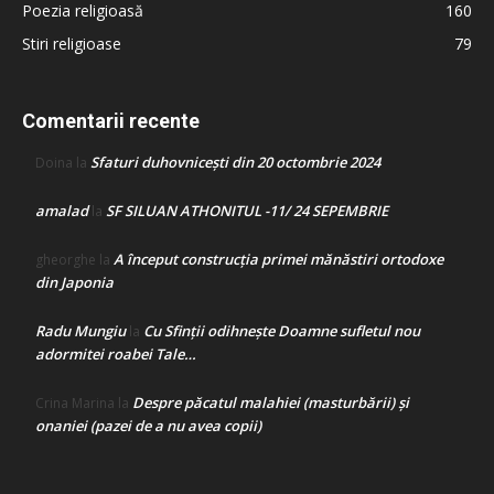
Poezia religioasă
160
Stiri religioase
79
Comentarii recente
Sfaturi duhovnicești din 20 octombrie 2024
Doina
la
amalad
SF SILUAN ATHONITUL -11/ 24 SEPEMBRIE
la
A început construcţia primei mănăstiri ortodoxe
gheorghe
la
din Japonia
Radu Mungiu
Cu Sfinții odihnește Doamne sufletul nou
la
adormitei roabei Tale…
Despre păcatul malahiei (masturbării) şi
Crina Marina
la
onaniei (pazei de a nu avea copii)