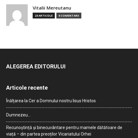
Vitalii Mereutanu
23 ARTICOLE
0 COMENTARII
ALEGEREA EDITORULUI
Articole recente
Înălțarea la Cer a Domnului nostru Iisus Hristos
Dumnezeu…
Recunoștință și binecuvântare pentru mamele dătătoare de
viață – din partea preoților Vicariatului Orhei