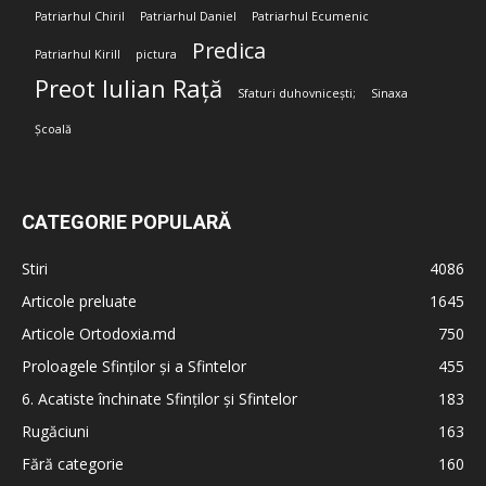
Patriarhul Chiril
Patriarhul Daniel
Patriarhul Ecumenic
Predica
Patriarhul Kirill
pictura
Preot Iulian Rață
Sfaturi duhovnicești;
Sinaxa
Școală
CATEGORIE POPULARĂ
Stiri
4086
Articole preluate
1645
Articole Ortodoxia.md
750
Proloagele Sfinților și a Sfintelor
455
6. Acatiste închinate Sfinților și Sfintelor
183
Rugăciuni
163
Fără categorie
160