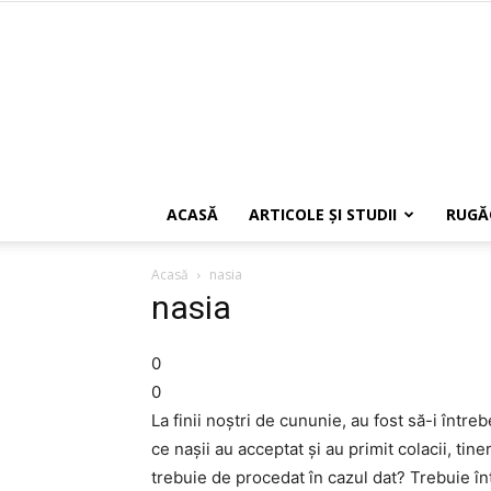
ACASĂ
ARTICOLE ŞI STUDII
RUGĂ
Acasă
nasia
nasia
0
0
La finii noștri de cununie, au fost să-i între
ce nașii au acceptat și au primit colacii, tin
trebuie de procedat în cazul dat? Trebuie înt