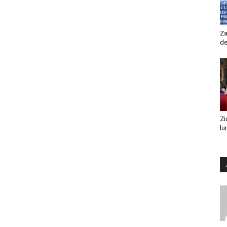
Za
de
Zi
lu