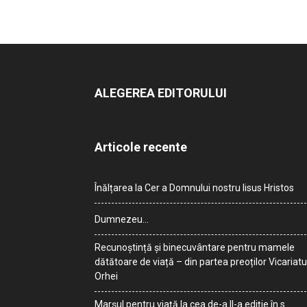
ALEGEREA EDITORULUI
Articole recente
Înălțarea la Cer a Domnului nostru Iisus Hristos
Dumnezeu…
Recunoștință și binecuvântare pentru mamele
dătătoare de viață – din partea preoților Vicariatu
Orhei
Marșul pentru viață la cea de-a II-a ediție în s.