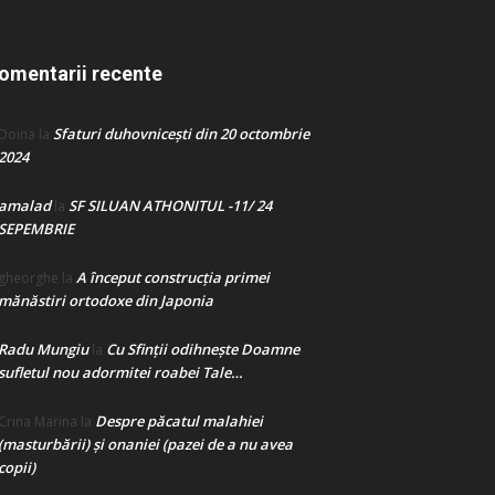
omentarii recente
Sfaturi duhovnicești din 20 octombrie
Doina
la
2024
amalad
SF SILUAN ATHONITUL -11/ 24
la
SEPEMBRIE
A început construcţia primei
gheorghe
la
mănăstiri ortodoxe din Japonia
Radu Mungiu
Cu Sfinții odihnește Doamne
la
sufletul nou adormitei roabei Tale…
Despre păcatul malahiei
Crina Marina
la
(masturbării) şi onaniei (pazei de a nu avea
copii)