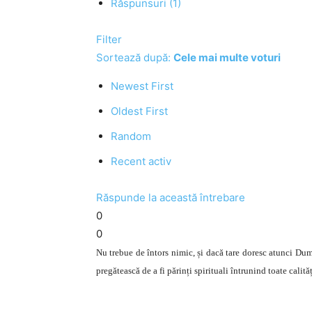
Răspunsuri (1)
Filter
Sortează după:
Cele mai multe voturi
Newest First
Oldest First
Random
Recent activ
Răspunde la această întrebare
0
0
Nu trebue de întors nimic, și dacă tare doresc atunci Dumn
pregătească de a fi părinți spirituali întrunind toate calită