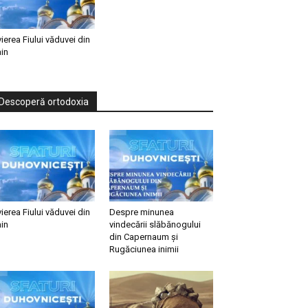
vierea Fiului văduvei din
in
Descoperă ortodoxia
vierea Fiului văduvei din
Despre minunea
in
vindecării slăbănogului
din Capernaum și
Rugăciunea inimii