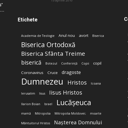
15 aprilie 2010
ă”
C
Etichete
Anul nou
avort
Academia de Teologie
Biserica
Biserica Ortodoxă
Biserica Sfânta Treime
biserică
copil
Botezul
Conferință
Copii
dragoste
Coronavirus
Cruce
Dumnezeu
Hristos
Icoana
Iisus Hristos
Ierusalim
Iisus
Lucășeuca
Ilarion Boian
Israel
mamă
Mitropolia
Mitropolia Moldovei;
moarte
Nașterea Domnului
Mântuitorul Hristos