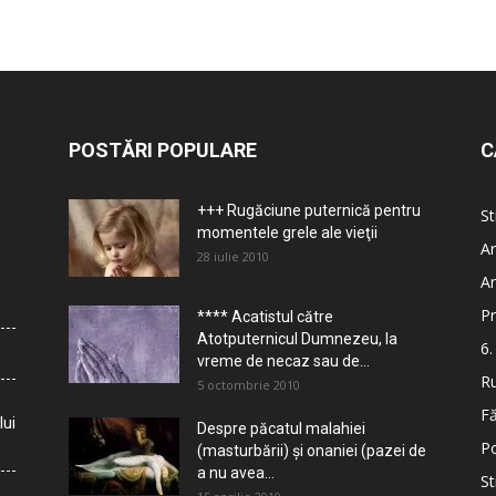
POSTĂRI POPULARE
C
+++ Rugăciune puternică pentru
St
momentele grele ale vieţii
Ar
28 iulie 2010
Ar
Pr
**** Acatistul către
Atotputernicul Dumnezeu, la
6.
vreme de necaz sau de...
Ru
5 octombrie 2010
Fă
lui
Despre păcatul malahiei
Po
(masturbării) şi onaniei (pazei de
a nu avea...
St