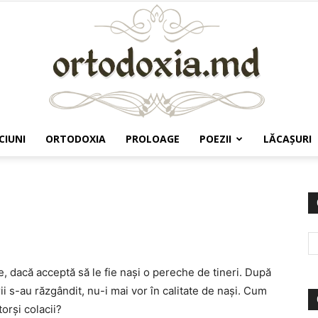
CIUNI
ORTODOXIA
PROLOAGE
POEZII
LĂCAŞURI
Ortodoxia.md
be, dacă acceptă să le fie nași o pereche de tineri. După
erii s-au răzgândit, nu-i mai vor în calitate de nași. Cum
orși colacii?