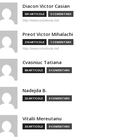
Diacon Victor Casian
581 ARTICOLE
5 COMENTARII
http://www.ortodoxia.md
Preot Victor Mihalachi
210 ARTICOLE
1 COMENTARII
http://www.ortodoxia.md
Cvasniuc Tatiana
88 ARTICOLE
0 COMENTARII
Nadejda B.
32 ARTICOLE
0 COMENTARII
Vitalii Mereutanu
23 ARTICOLE
0 COMENTARII