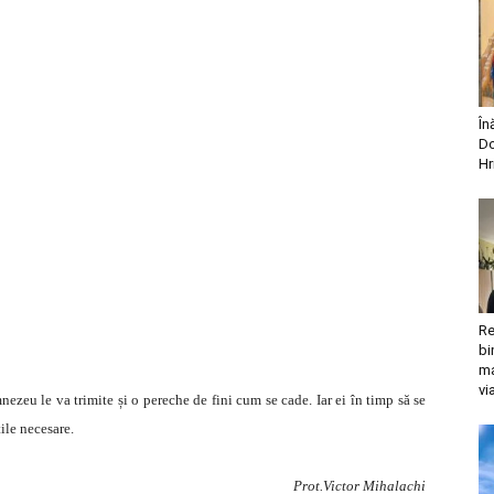
În
Do
Hr
Re
bi
ma
vi
ezeu le va trimite și o pereche de fini cum se cade. Iar ei în timp să se
țile necesare.
Prot.Victor Mihalachi