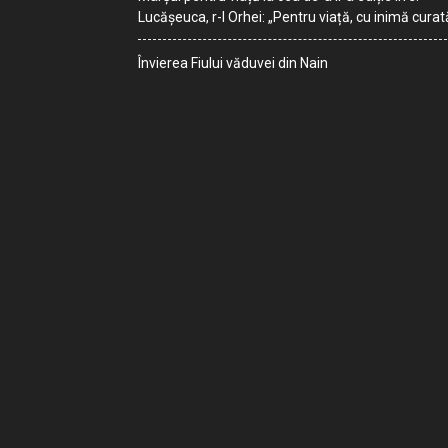
Lucășeuca, r-l Orhei: „Pentru viață, cu inimă curat
Învierea Fiului văduvei din Nain