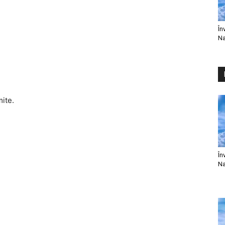
În
Na
mite.
În
Na