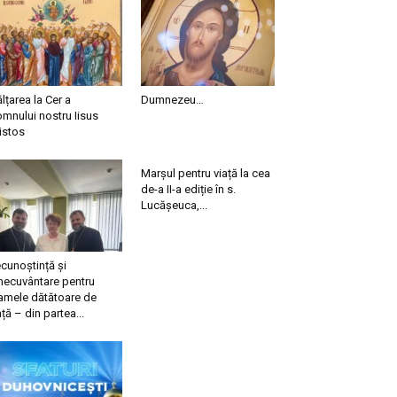
ălțarea la Cer a
Dumnezeu…
mnului nostru Iisus
istos
Marșul pentru viață la cea
de-a II-a ediție în s.
Lucășeuca,...
cunoștință și
necuvântare pentru
mele dătătoare de
ață – din partea...