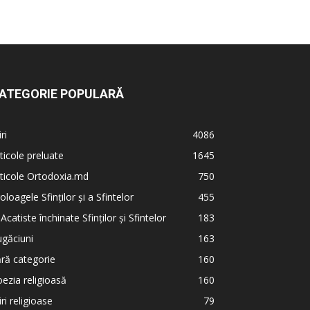
ATEGORIE POPULARĂ
iri
4086
ticole preluate
1645
ticole Ortodoxia.md
750
oloagele Sfinților și a Sfintelor
455
 Acatiste închinate Sfinților și Sfintelor
183
găciuni
163
ră categorie
160
ezia religioasă
160
iri religioase
79