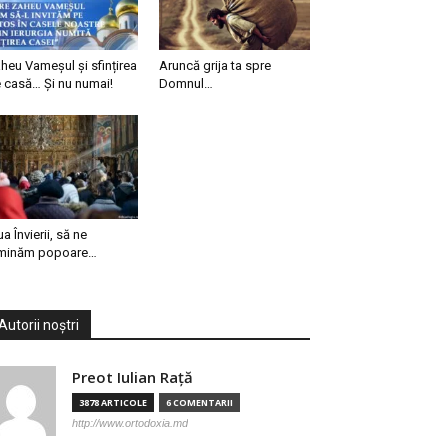
heu Vameșul și sfințirea
Aruncă grija ta spre
 casă… Și nu numai!
Domnul…
ua Învierii, să ne
minăm popoare…
Autorii noștri
Preot Iulian Raţă
3878 ARTICOLE
6 COMENTARII
http://www.ortodoxia.md