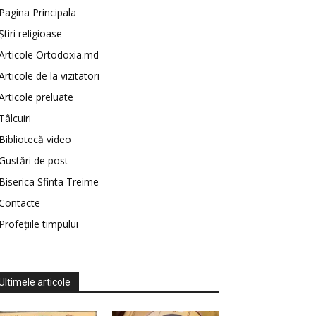
Pagina Principala
Știri religioase
Articole Ortodoxia.md
Articole de la vizitatori
Articole preluate
Tâlcuiri
Bibliotecă video
Gustări de post
Biserica Sfinta Treime
Contacte
Profețiile timpului
Ultimele articole