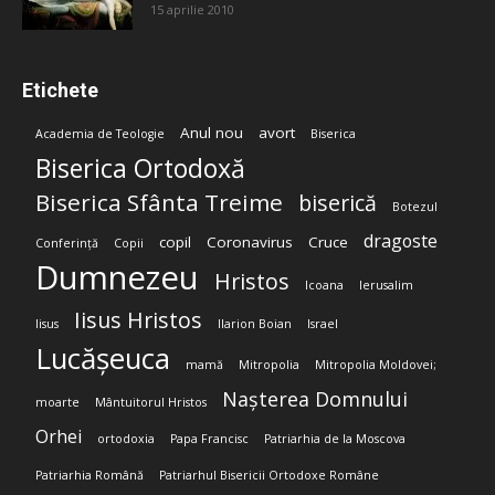
15 aprilie 2010
Etichete
Anul nou
avort
Academia de Teologie
Biserica
Biserica Ortodoxă
Biserica Sfânta Treime
biserică
Botezul
dragoste
copil
Coronavirus
Cruce
Conferință
Copii
Dumnezeu
Hristos
Icoana
Ierusalim
Iisus Hristos
Iisus
Ilarion Boian
Israel
Lucășeuca
mamă
Mitropolia
Mitropolia Moldovei;
Nașterea Domnului
moarte
Mântuitorul Hristos
Orhei
ortodoxia
Papa Francisc
Patriarhia de la Moscova
Patriarhia Română
Patriarhul Bisericii Ortodoxe Române