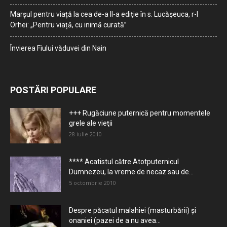
Marșul pentru viață la cea de-a II-a ediție în s. Lucășeuca, r-l
Orhei: „Pentru viață, cu inimă curată”
Învierea Fiului văduvei din Nain
POSTĂRI POPULARE
+++ Rugăciune puternică pentru momentele
grele ale vieţii
28 iulie 2010
**** Acatistul către Atotputernicul
Dumnezeu, la vreme de necaz sau de...
5 octombrie 2010
Despre păcatul malahiei (masturbării) şi
onaniei (pazei de a nu avea...