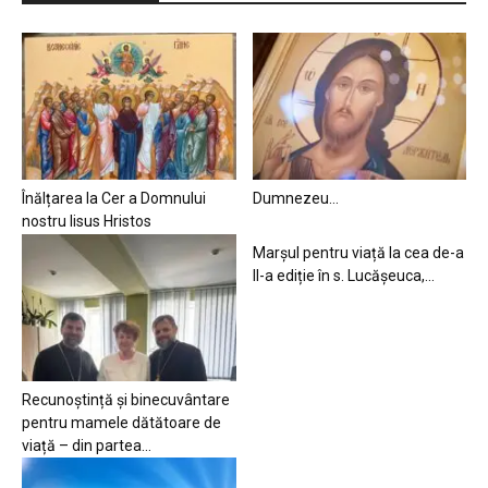
Înălțarea la Cer a Domnului
Dumnezeu…
nostru Iisus Hristos
Marșul pentru viață la cea de-a
II-a ediție în s. Lucășeuca,...
Recunoștință și binecuvântare
pentru mamele dătătoare de
viață – din partea...