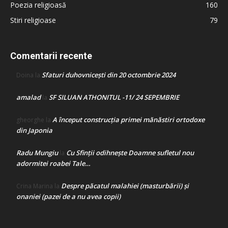
Poezia religioasă
160
Stiri religioase
79
Comentarii recente
Sfaturi duhovnicești din 20 octombrie 2024
Doina
la
amalad
SF SILUAN ATHONITUL -11/ 24 SEPEMBRIE
la
A început construcţia primei mănăstiri ortodoxe
gheorghe
la
din Japonia
Radu Mungiu
Cu Sfinții odihnește Doamne sufletul nou
la
adormitei roabei Tale…
Despre păcatul malahiei (masturbării) şi
Crina Marina
la
onaniei (pazei de a nu avea copii)