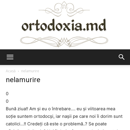
Ortodoxia.md
Acasă
nelamurire
nelamurire
0
0
Bună ziua!! Am și eu o întrebare…. eu și viitoarea mea
soție suntem ortodocși, iar nașii pe care noi îi dorim sunt
catolici…!! Credeți că este o problemă..? Se poate