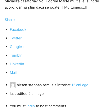
oficializa căsătoria? Noi îi dorim foarte mult și ei sunt de
acord, dar nu știm dacă se poate..!! Mulțumesc..!!
Share
Facebook
Twitter
Google+
Tumblr
LinkedIn
Mail
birsan stephan remus
a întrebat
12 ani ago
last edited 2 ani ago
You must
login
to post comments