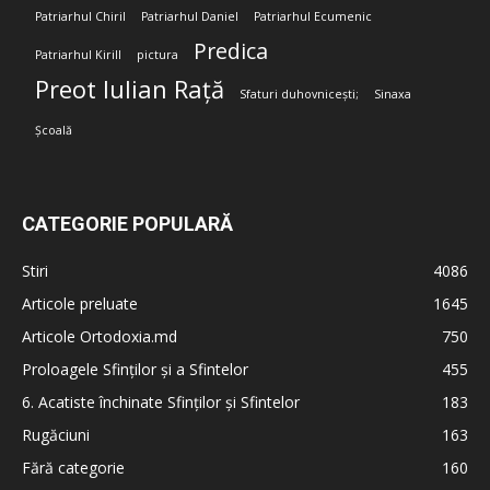
Patriarhul Chiril
Patriarhul Daniel
Patriarhul Ecumenic
Predica
Patriarhul Kirill
pictura
Preot Iulian Rață
Sfaturi duhovnicești;
Sinaxa
Școală
CATEGORIE POPULARĂ
Stiri
4086
Articole preluate
1645
Articole Ortodoxia.md
750
Proloagele Sfinților și a Sfintelor
455
6. Acatiste închinate Sfinților și Sfintelor
183
Rugăciuni
163
Fără categorie
160