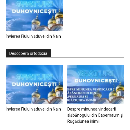
Învierea Fiului văduvei din Nain
Descoperă ortodoxia
Învierea Fiului văduvei din Nain
Despre minunea vindecării
slăbănogului din Capernaum și
Rugăciunea inimii