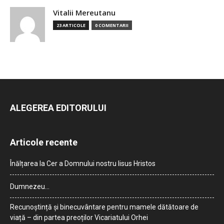
Vitalii Mereutanu
23 ARTICOLE
0 COMENTARII
ALEGEREA EDITORULUI
Articole recente
Înălțarea la Cer a Domnului nostru Iisus Hristos
Dumnezeu…
Recunoștință și binecuvântare pentru mamele dătătoare de
viață – din partea preoților Vicariatului Orhei