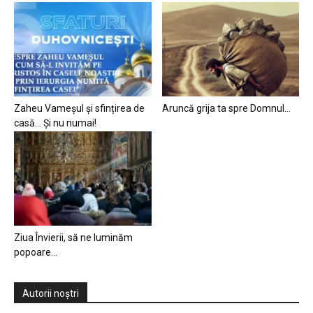
Zaheu Vameșul și sfințirea de
Aruncă grija ta spre Domnul…
casă… Și nu numai!
Ziua Învierii, să ne luminăm
popoare…
Autorii noștri