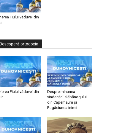
vierea Fiului văduvei din
in
Descoperă ortodoxia
vierea Fiului văduvei din
Despre minunea
in
vindecării slăbănogului
din Capernaum și
Rugăciunea inimii