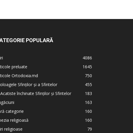
ATEGORIE POPULARĂ
iri
4086
ticole preluate
1645
ticole Ortodoxia.md
750
oloagele Sfinților și a Sfintelor
455
 Acatiste închinate Sfinților și Sfintelor
183
găciuni
163
ră categorie
160
ezia religioasă
160
iri religioase
79