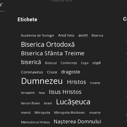
15 aprilie 2010
ă”
C
Etichete
Anul nou
avort
Academia de Teologie
Biserica
Biserica Ortodoxă
Biserica Sfânta Treime
biserică
copil
Botezul
Conferință
Copii
dragoste
Coronavirus
Cruce
Dumnezeu
Hristos
Icoana
Iisus Hristos
Ierusalim
Iisus
Lucășeuca
Ilarion Boian
Israel
mamă
Mitropolia
Mitropolia Moldovei;
moarte
Nașterea Domnului
Mântuitorul Hristos