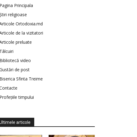
Pagina Principala
Știri religioase
Articole Ortodoxia.md
Articole de la vizitatori
Articole preluate
Tâlcuiri
Bibliotecă video
Gustări de post
Biserica Sfinta Treime
Contacte
Profețiile timpului
Ultimele articole