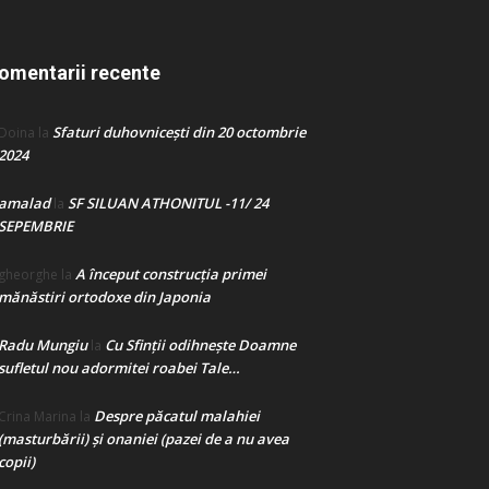
omentarii recente
Sfaturi duhovnicești din 20 octombrie
Doina
la
2024
amalad
SF SILUAN ATHONITUL -11/ 24
la
SEPEMBRIE
A început construcţia primei
gheorghe
la
mănăstiri ortodoxe din Japonia
Radu Mungiu
Cu Sfinții odihnește Doamne
la
sufletul nou adormitei roabei Tale…
Despre păcatul malahiei
Crina Marina
la
(masturbării) şi onaniei (pazei de a nu avea
copii)