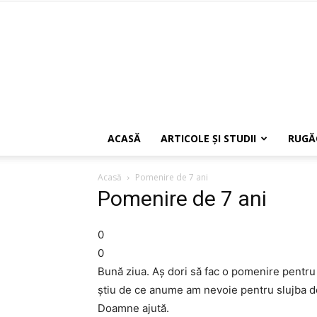
ACASĂ
ARTICOLE ŞI STUDII
RUGĂ
Acasă
Pomenire de 7 ani
Pomenire de 7 ani
0
0
Bună ziua. Aș dori să fac o pomenire pentru
știu de ce anume am nevoie pentru slujba de 
Doamne ajută.