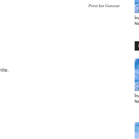
Preot Ion Goncear
În
Na
mite.
În
Na