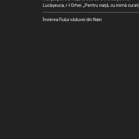
Lucășeuca, r-l Orhei: „Pentru viață, cu inimă curat
Învierea Fiului văduvei din Nain