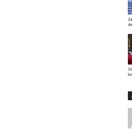
Za
de
Zi
lu