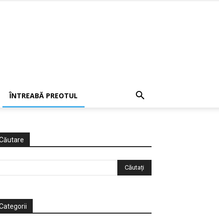
ÎNTREABĂ PREOTUL
Căutare
Categorii