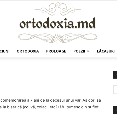
CIUNI
ORTODOXIA
PROLOAGE
POEZII
LĂCAŞURI
Ortodoxia.md
 comemorarea a 7 ani de la decesul unui văr. Aș dori să
la biserică (colivă, colaci, etc?) Mulțumesc din suflet.