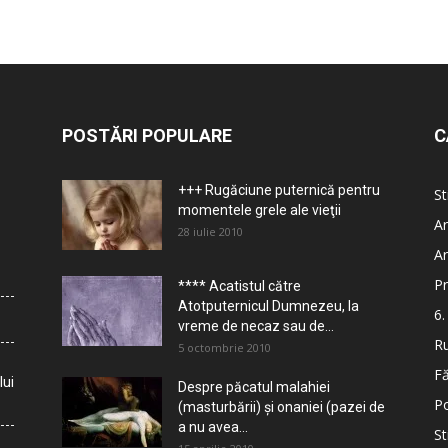
POSTĂRI POPULARE
C
+++ Rugăciune puternică pentru
St
momentele grele ale vieţii
Ar
28 iulie 2010
Ar
Pr
**** Acatistul către
Atotputernicul Dumnezeu, la
6.
vreme de necaz sau de...
Ru
5 octombrie 2010
Fă
lui
Despre păcatul malahiei
Po
(masturbării) şi onaniei (pazei de
a nu avea...
St