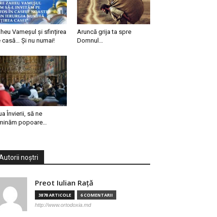
heu Vameșul și sfințirea
Aruncă grija ta spre
 casă… Și nu numai!
Domnul…
ua Învierii, să ne
minăm popoare…
Autorii noștri
Preot Iulian Raţă
3878 ARTICOLE
6 COMENTARII
http://www.ortodoxia.md