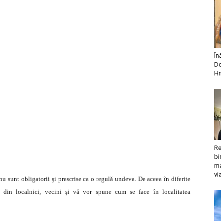
În
Do
Hr
Re
bi
ma
vi
u sunt obligatorii şi prescrise ca o regulă undeva. De aceea în diferite
eva din localnici, vecini şi vă vor spune cum se face în localitatea