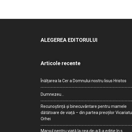
ALEGEREA EDITORULUI
Articole recente
Înălțarea la Cer a Domnului nostru Iisus Hristos
Dumnezeu…
Recunoștință și binecuvântare pentru mamele
dătătoare de viață – din partea preoților Vicariatu
Orhei
Marșul pentru viață la cea de-a II-a ediție în s.