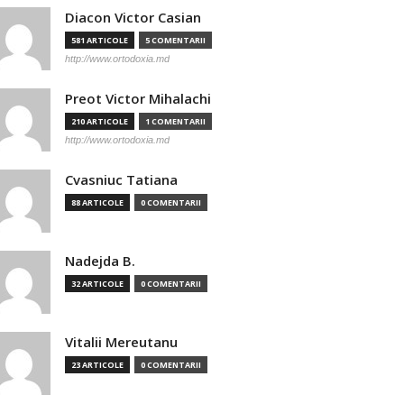
Diacon Victor Casian
581 ARTICOLE
5 COMENTARII
http://www.ortodoxia.md
Preot Victor Mihalachi
210 ARTICOLE
1 COMENTARII
http://www.ortodoxia.md
Cvasniuc Tatiana
88 ARTICOLE
0 COMENTARII
Nadejda B.
32 ARTICOLE
0 COMENTARII
Vitalii Mereutanu
23 ARTICOLE
0 COMENTARII