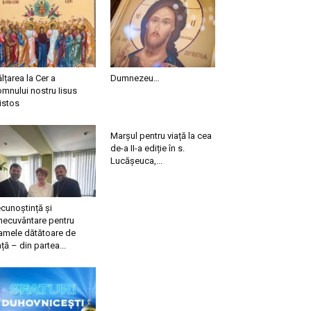
ălțarea la Cer a
Dumnezeu…
mnului nostru Iisus
istos
Marșul pentru viață la cea
de-a II-a ediție în s.
Lucășeuca,...
cunoștință și
necuvântare pentru
mele dătătoare de
ață – din partea...