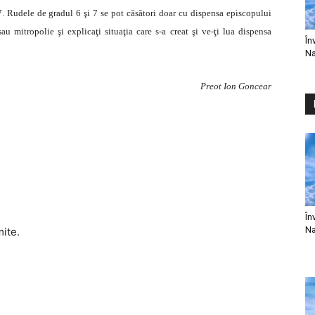
. Rudele de gradul 6 şi 7 se pot căsători doar cu dispensa episcopului
u mitropolie şi explicaţi situaţia care s-a creat şi ve-ţi lua dispensa
În
Na
Preot Ion Goncear
În
Na
mite.