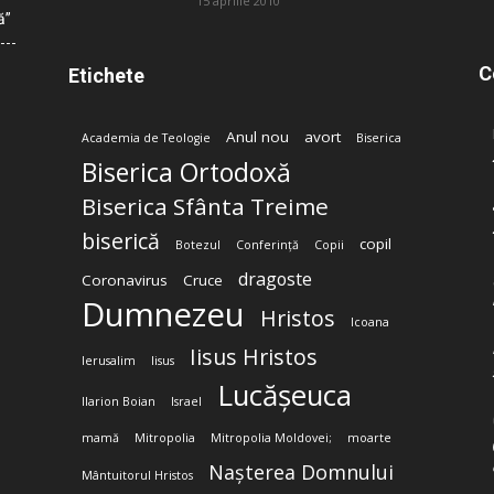
15 aprilie 2010
ă”
C
Etichete
Anul nou
avort
Academia de Teologie
Biserica
Biserica Ortodoxă
Biserica Sfânta Treime
biserică
copil
Botezul
Conferință
Copii
dragoste
Coronavirus
Cruce
Dumnezeu
Hristos
Icoana
Iisus Hristos
Ierusalim
Iisus
Lucășeuca
Ilarion Boian
Israel
mamă
Mitropolia
Mitropolia Moldovei;
moarte
Nașterea Domnului
Mântuitorul Hristos