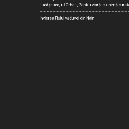
Lucășeuca, r-l Orhei: „Pentru viață, cu inimă curat
Învierea Fiului văduvei din Nain