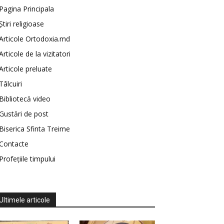
Pagina Principala
Știri religioase
Articole Ortodoxia.md
Articole de la vizitatori
Articole preluate
Tâlcuiri
Bibliotecă video
Gustări de post
Biserica Sfinta Treime
Contacte
Profețiile timpului
Ultimele articole