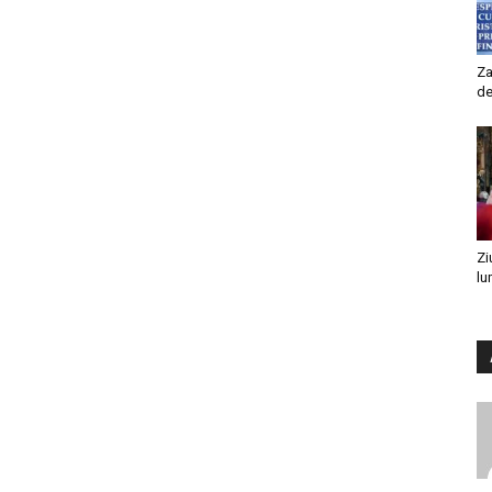
Za
de
Zi
lu