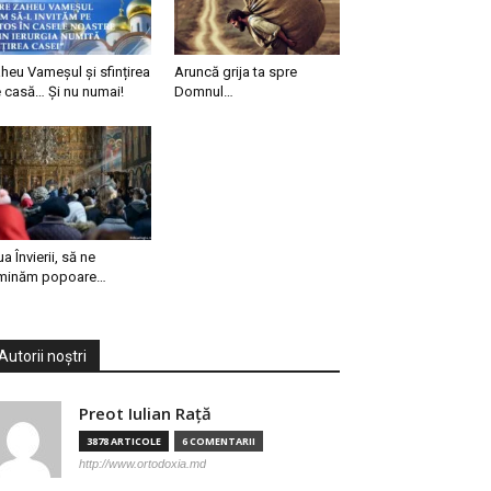
heu Vameșul și sfințirea
Aruncă grija ta spre
 casă… Și nu numai!
Domnul…
ua Învierii, să ne
minăm popoare…
Autorii noștri
Preot Iulian Raţă
3878 ARTICOLE
6 COMENTARII
http://www.ortodoxia.md