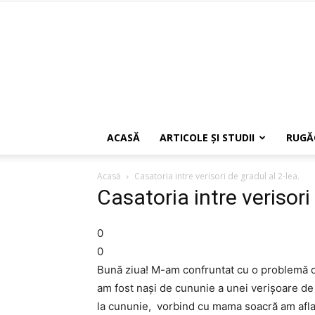
ACASĂ
ARTICOLE ŞI STUDII
RUGĂ
Acasă
Casatoria intre verisori de gradul al 2-lea.
Casatoria intre verisori 
0
0
Bună ziua! M-am confruntat cu o problemă d
am fost nași de cununie a unei verișoare de a
la cununie, vorbind cu mama soacră am aflat 