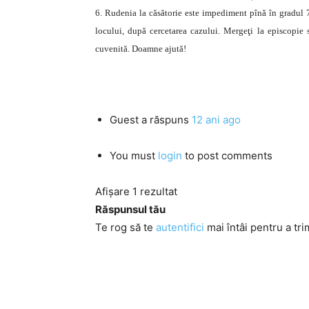
6. Rudenia la căsătorie este impediment pînă în gradul 7
locului, după cercetarea cazului. Mergeţi la episcopie sa
cuvenită. Doamne ajută!
Guest
a răspuns
12 ani ago
You must
login
to post comments
Afișare 1 rezultat
Răspunsul tău
Te rog să te
autentifici
mai întâi pentru a tri