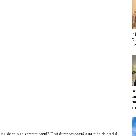
În
Do
Hr
Re
bi
ma
vi
iei, de ce nu a cercetat cazul? Finii dumneavoastră sunt rude de gradul