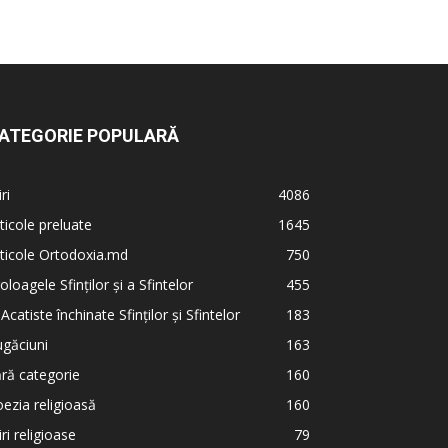
ATEGORIE POPULARĂ
iri
4086
ticole preluate
1645
ticole Ortodoxia.md
750
oloagele Sfinților și a Sfintelor
455
 Acatiste închinate Sfinților și Sfintelor
183
găciuni
163
ră categorie
160
ezia religioasă
160
iri religioase
79