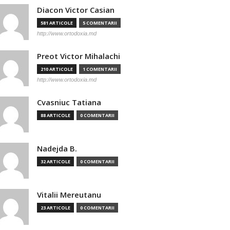
Diacon Victor Casian
581 ARTICOLE
5 COMENTARII
http://www.ortodoxia.md
Preot Victor Mihalachi
210 ARTICOLE
1 COMENTARII
http://www.ortodoxia.md
Cvasniuc Tatiana
88 ARTICOLE
0 COMENTARII
Nadejda B.
32 ARTICOLE
0 COMENTARII
Vitalii Mereutanu
23 ARTICOLE
0 COMENTARII