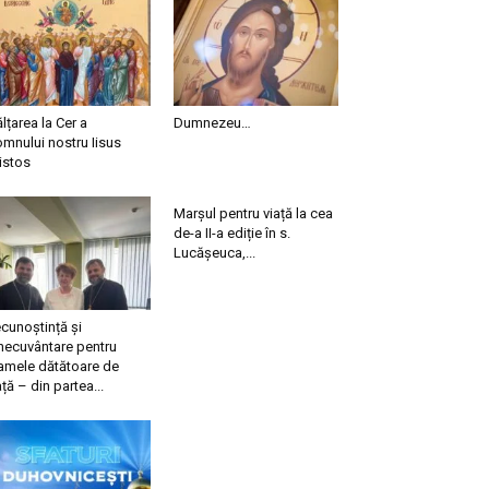
ălțarea la Cer a
Dumnezeu…
mnului nostru Iisus
istos
Marșul pentru viață la cea
de-a II-a ediție în s.
Lucășeuca,...
cunoștință și
necuvântare pentru
mele dătătoare de
ață – din partea...