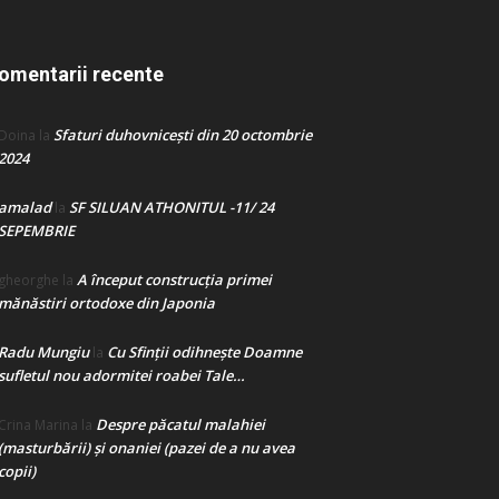
omentarii recente
Sfaturi duhovnicești din 20 octombrie
Doina
la
2024
amalad
SF SILUAN ATHONITUL -11/ 24
la
SEPEMBRIE
A început construcţia primei
gheorghe
la
mănăstiri ortodoxe din Japonia
Radu Mungiu
Cu Sfinții odihnește Doamne
la
sufletul nou adormitei roabei Tale…
Despre păcatul malahiei
Crina Marina
la
(masturbării) şi onaniei (pazei de a nu avea
copii)