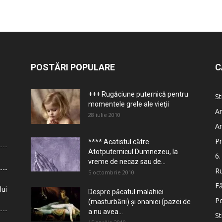
POSTĂRI POPULARE
C
+++ Rugăciune puternică pentru
St
momentele grele ale vieţii
Ar
28 iulie 2010
Ar
Pr
**** Acatistul către
Atotputernicul Dumnezeu, la
6.
vreme de necaz sau de...
Ru
5 octombrie 2010
Fă
lui
Despre păcatul malahiei
Po
(masturbării) şi onaniei (pazei de
a nu avea...
St