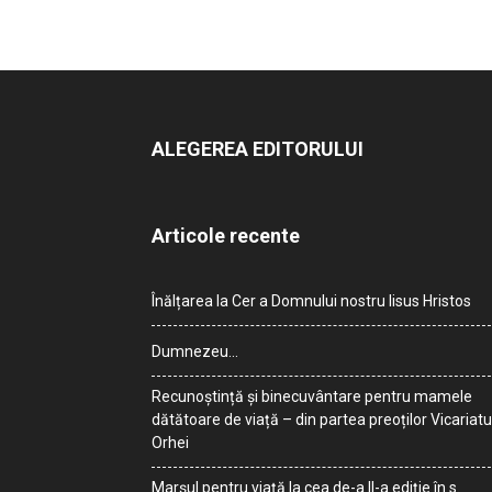
ALEGEREA EDITORULUI
Articole recente
Înălțarea la Cer a Domnului nostru Iisus Hristos
Dumnezeu…
Recunoștință și binecuvântare pentru mamele
dătătoare de viață – din partea preoților Vicariatu
Orhei
Marșul pentru viață la cea de-a II-a ediție în s.