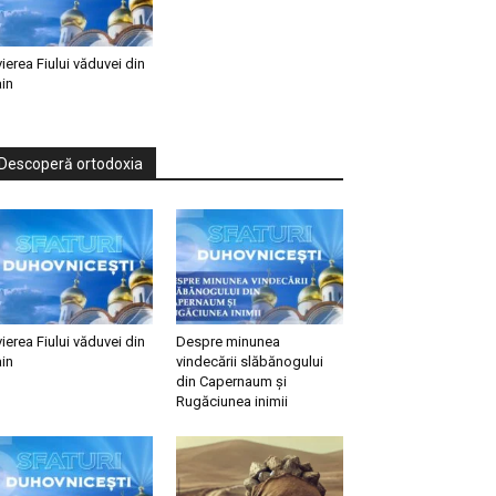
vierea Fiului văduvei din
in
Descoperă ortodoxia
vierea Fiului văduvei din
Despre minunea
in
vindecării slăbănogului
din Capernaum și
Rugăciunea inimii