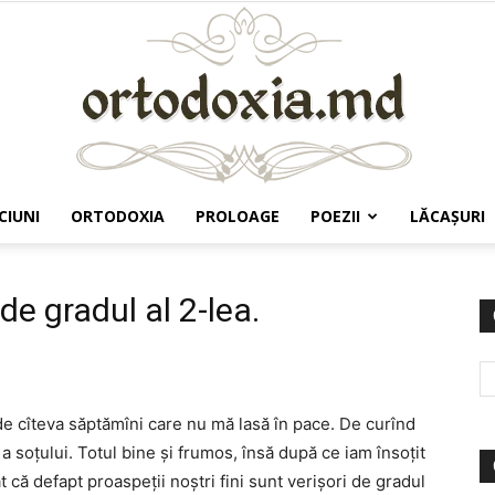
CIUNI
ORTODOXIA
PROLOAGE
POEZII
LĂCAŞURI
Ortodoxia.md
de gradul al 2-lea.
e cîteva săptămîni care nu mă lasă în pace. De curînd
 soțului. Totul bine și frumos, însă după ce iam însoțit
că defapt proaspeții noștri fini sunt verișori de gradul