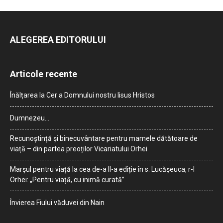
ALEGEREA EDITORULUI
Articole recente
Înălțarea la Cer a Domnului nostru Iisus Hristos
Dumnezeu…
Recunoștință și binecuvântare pentru mamele dătătoare de
viață – din partea preoților Vicariatului Orhei
Marșul pentru viață la cea de-a II-a ediție în s. Lucășeuca, r-l
Orhei: „Pentru viață, cu inimă curată”
Învierea Fiului văduvei din Nain