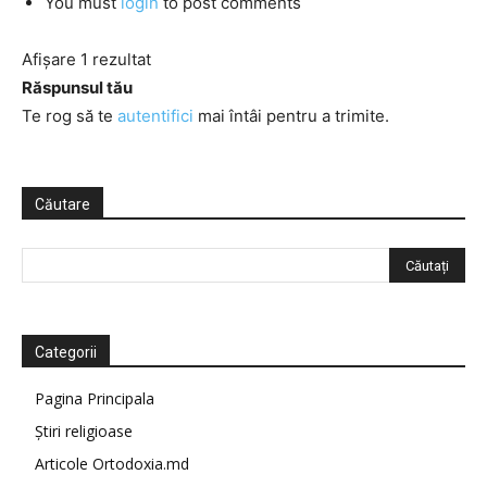
You must
login
to post comments
Afișare 1 rezultat
Răspunsul tău
Te rog să te
autentifici
mai întâi pentru a trimite.
Căutare
Categorii
Pagina Principala
Știri religioase
Articole Ortodoxia.md