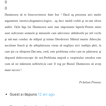
0
0
Dumnezeu să te binecuvinteze frate Ion ! Dacă aş prezenta aici multe
argumente istorice,dogmatice,logice…aş face multă vorbă şi ne-am obosi
ambii. Or,în faţa lui Dumnezeu sunt mai importante faptele.Pentru mine
sunt suficiente semnele şi minunile care adeveresc sărbătorile pe stil vechi
şi mă mai conduc de stâlpul şi inima Ortodoxiei Sfântul munte Athos,fac
ascultare fiască şi de arhipăstor,nu vreau să neglijez nici tradiţia ţării, la
care ţin cu sfinţenie.Dar asta, cred, este problema celor care ne păstoresc şi
răspund duhovniceşte de noi.Problema majoră a creştinului ortodox este
cum să ne mântuim sufletele,la care îl rog pe Bunul Dumnezeu să aveţi
mare succes !
Pr.Iulian Pinteac
Guest
a răspuns
12 ani ago