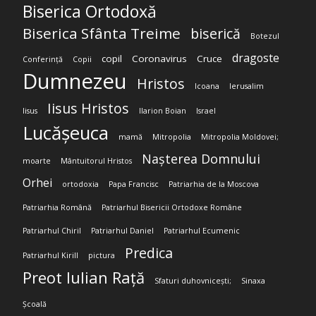
Biserica Ortodoxă
Biserica Sfânta Treime
biserică
Botezul
dragoste
copil
Coronavirus
Cruce
Conferință
Copii
Dumnezeu
Hristos
Icoana
Ierusalim
Iisus Hristos
Iisus
Ilarion Boian
Israel
Lucășeuca
mamă
Mitropolia
Mitropolia Moldovei;
Nașterea Domnului
moarte
Mântuitorul Hristos
Orhei
ortodoxia
Papa Francisc
Patriarhia de la Moscova
Patriarhia Română
Patriarhul Bisericii Ortodoxe Române
Patriarhul Chiril
Patriarhul Daniel
Patriarhul Ecumenic
Predica
Patriarhul Kirill
pictura
Preot Iulian Rață
Sfaturi duhovnicești;
Sinaxa
Școală