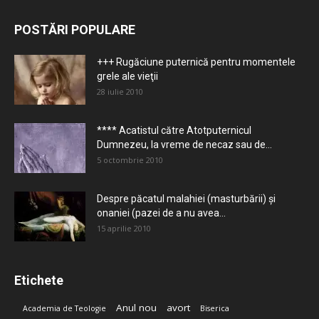
POSTĂRI POPULARE
+++ Rugăciune puternică pentru momentele
grele ale vieţii
28 iulie 2010
**** Acatistul către Atotputernicul
Dumnezeu, la vreme de necaz sau de...
5 octombrie 2010
Despre păcatul malahiei (masturbării) şi
onaniei (pazei de a nu avea...
15 aprilie 2010
Etichete
Anul nou
avort
Academia de Teologie
Biserica