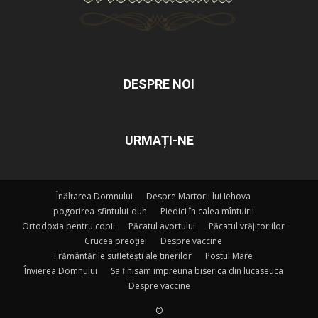
DESPRE NOI
URMAȚI-NE
Înălțarea Domnului
Despre Martorii lui Iehova
pogorirea-sfintului-duh
Piedici în calea mîntuirii
Ortodoxia pentru copii
Păcatul avortului
Păcatul vrăjitoriilor
Crucea preoției
Despre vaccine
Frământările sufletești ale tinerilor
Postul Mare
Învierea Domnului
Sa finisam impreuna biserica din lucaseuca
Despre vaccine
©