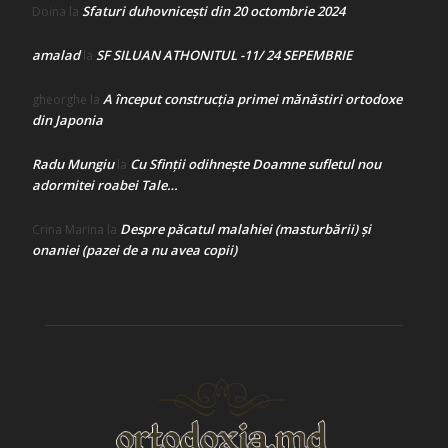
Sfaturi duhovnicești din 20 octombrie 2024
Doina
la
amalad
SF SILUAN ATHONITUL -11/ 24 SEPEMBRIE
la
A început construcţia primei mănăstiri ortodoxe
gheorghe
la
din Japonia
Radu Mungiu
Cu Sfinții odihnește Doamne sufletul nou
la
adormitei roabei Tale…
Despre păcatul malahiei (masturbării) şi
Crina Marina
la
onaniei (pazei de a nu avea copii)