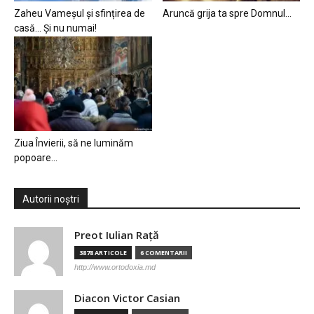
Zaheu Vameșul și sfințirea de
Aruncă grija ta spre Domnul…
casă… Și nu numai!
Ziua Învierii, să ne luminăm
popoare…
Autorii noștri
Preot Iulian Raţă
3878 ARTICOLE
6 COMENTARII
http://www.ortodoxia.md
Diacon Victor Casian