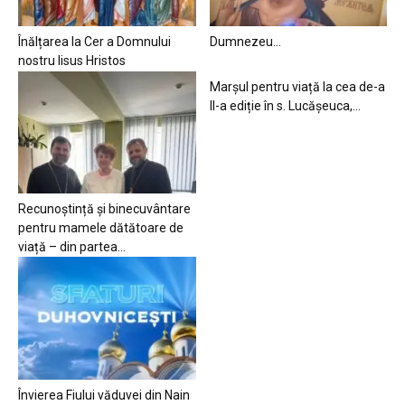
Înălțarea la Cer a Domnului
Dumnezeu…
nostru Iisus Hristos
Marșul pentru viață la cea de-a
II-a ediție în s. Lucășeuca,...
Recunoștință și binecuvântare
pentru mamele dătătoare de
viață – din partea...
Învierea Fiului văduvei din Nain