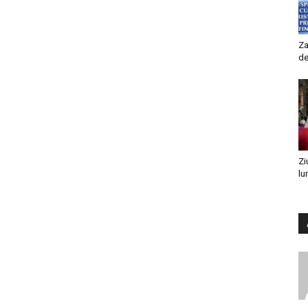
Za
de
Zi
lu