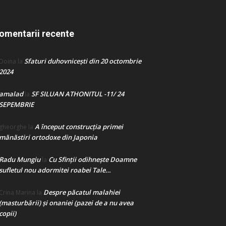
omentarii recente
Sfaturi duhovnicești din 20 octombrie
Doina
la
2024
amalad
SF SILUAN ATHONITUL -11/ 24
la
SEPEMBRIE
A început construcţia primei
gheorghe
la
mănăstiri ortodoxe din Japonia
Radu Mungiu
Cu Sfinții odihnește Doamne
la
sufletul nou adormitei roabei Tale…
Despre păcatul malahiei
Crina Marina
la
(masturbării) şi onaniei (pazei de a nu avea
copii)