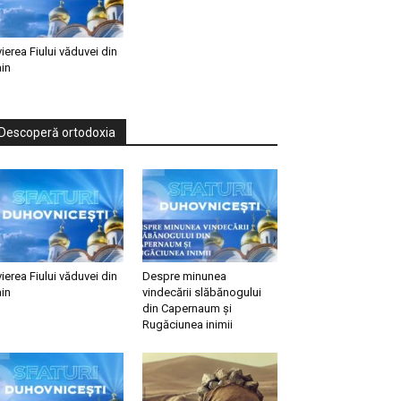
vierea Fiului văduvei din
in
Descoperă ortodoxia
vierea Fiului văduvei din
Despre minunea
in
vindecării slăbănogului
din Capernaum și
Rugăciunea inimii