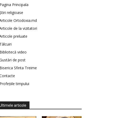
Pagina Principala
Știri religioase
Articole Ortodoxia.md
Articole de la vizitatori
Articole preluate
Tâlcuiri
Bibliotecă video
Gustări de post
Biserica Sfinta Treime
Contacte
Profețiile timpului
Ultimele articole