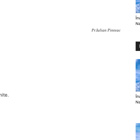
În
Na
Pr.Iulian Pinteac
mite.
În
Na