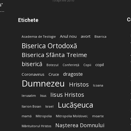
15 aprilie 2010
ă”
C
Etichete
Anul nou
avort
Academia de Teologie
Biserica
Biserica Ortodoxă
Biserica Sfânta Treime
biserică
copil
Botezul
Conferință
Copii
dragoste
Coronavirus
Cruce
Dumnezeu
Hristos
Icoana
Iisus Hristos
Ierusalim
Iisus
Lucășeuca
Ilarion Boian
Israel
mamă
Mitropolia
Mitropolia Moldovei;
moarte
Nașterea Domnului
Mântuitorul Hristos