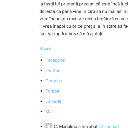
la fostă lui prietenă precum că este încă iubi
dorește că până vine în țara să nu mai am nic
vrea înapoi,nu mai are nici o legătură cu ace
Îl vrea înapoi cu orice preț și e în stare să f
fac. Va rog frumos să mă ajutați!
Share
Facebook
Twitter
Google+
Tumblr
LinkedIn
Mail
C. Madalina
a întrebat
12 ani ago