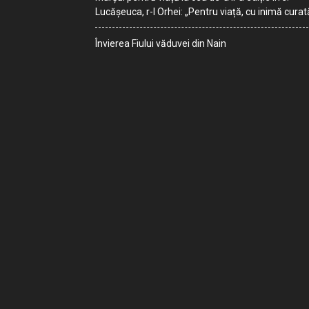
Lucășeuca, r-l Orhei: „Pentru viață, cu inimă curat
Învierea Fiului văduvei din Nain