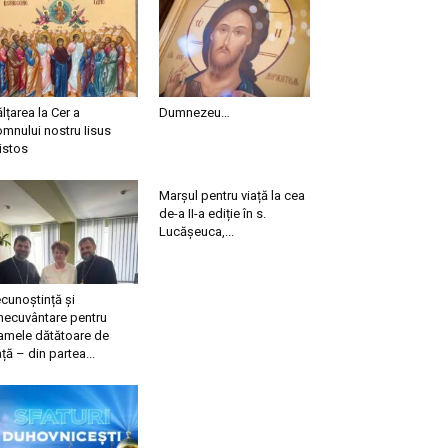
ălțarea la Cer a
Dumnezeu…
mnului nostru Iisus
istos
Marșul pentru viață la cea
de-a II-a ediție în s.
Lucășeuca,...
cunoștință și
necuvântare pentru
mele dătătoare de
ață – din partea...