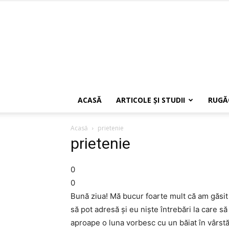
ACASĂ
ARTICOLE ŞI STUDII
RUGĂ
Acasă
prietenie
prietenie
0
0
Bună ziua! Mă bucur foarte mult că am găsit 
să pot adresă și eu niște întrebări la care s
aproape o luna vorbesc cu un băiat în vârstă