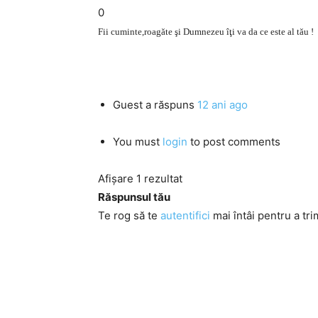
0
Fii cuminte,roagăte şi Dumnezeu îţi va da ce este al tău !
Guest
a răspuns
12 ani ago
You must
login
to post comments
Afișare 1 rezultat
Răspunsul tău
Te rog să te
autentifici
mai întâi pentru a tri