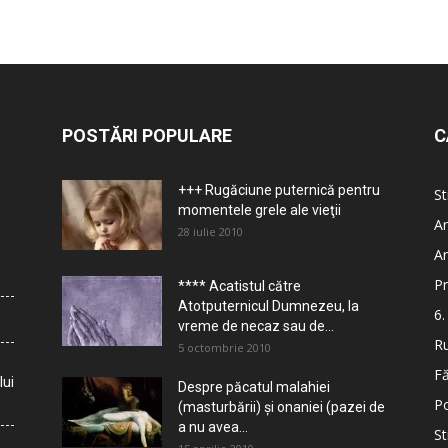
POSTĂRI POPULARE
C
+++ Rugăciune puternică pentru
St
momentele grele ale vieţii
Ar
28 iulie 2010
Ar
Pr
**** Acatistul către
Atotputernicul Dumnezeu, la
6.
vreme de necaz sau de...
Ru
5 octombrie 2010
Fă
lui
Despre păcatul malahiei
Po
(masturbării) şi onaniei (pazei de
a nu avea...
St