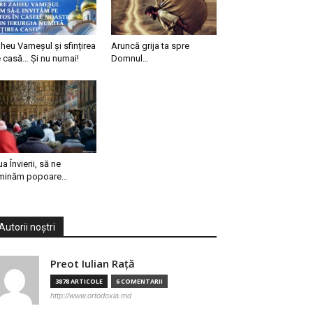
heu Vameșul și sfințirea
Aruncă grija ta spre
 casă… Și nu numai!
Domnul…
ua Învierii, să ne
minăm popoare…
Autorii noștri
Preot Iulian Raţă
3878 ARTICOLE
6 COMENTARII
http://www.ortodoxia.md