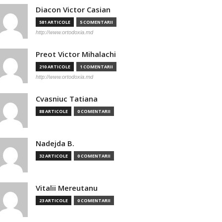
Diacon Victor Casian
581 ARTICOLE
5 COMENTARII
http://www.ortodoxia.md
Preot Victor Mihalachi
210 ARTICOLE
1 COMENTARII
http://www.ortodoxia.md
Cvasniuc Tatiana
88 ARTICOLE
0 COMENTARII
Nadejda B.
32 ARTICOLE
0 COMENTARII
Vitalii Mereutanu
23 ARTICOLE
0 COMENTARII