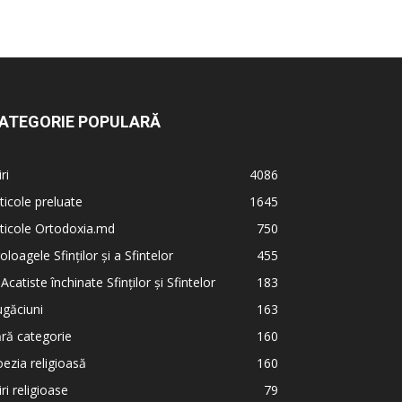
ATEGORIE POPULARĂ
iri
4086
ticole preluate
1645
ticole Ortodoxia.md
750
oloagele Sfinților și a Sfintelor
455
 Acatiste închinate Sfinților și Sfintelor
183
găciuni
163
ră categorie
160
ezia religioasă
160
iri religioase
79