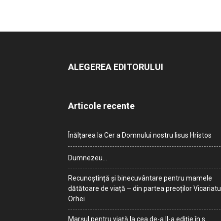
ALEGEREA EDITORULUI
Articole recente
Înălțarea la Cer a Domnului nostru Iisus Hristos
Dumnezeu…
Recunoștință și binecuvântare pentru mamele
dătătoare de viață – din partea preoților Vicariatu
Orhei
Marșul pentru viață la cea de-a II-a ediție în s.