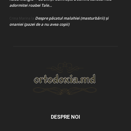
adormitei roabei Tale…
Despre păcatul malahiei (masturbării) şi
Crina Marina
la
onaniei (pazei de a nu avea copii)
DESPRE NOI