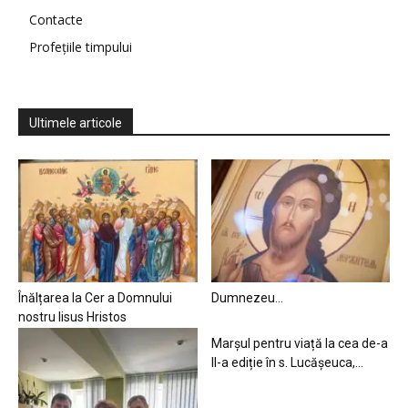
Contacte
Profețiile timpului
Ultimele articole
Înălțarea la Cer a Domnului
Dumnezeu…
nostru Iisus Hristos
Marșul pentru viață la cea de-a
II-a ediție în s. Lucășeuca,...