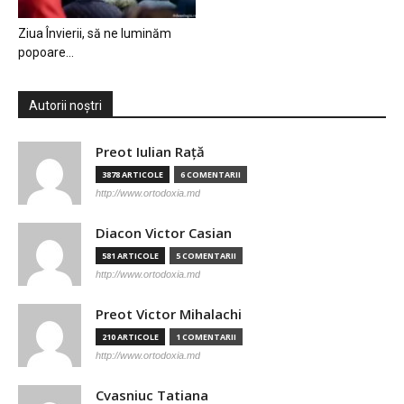
Ziua Învierii, să ne luminăm
popoare…
Autorii noștri
Preot Iulian Raţă
3878 ARTICOLE
6 COMENTARII
http://www.ortodoxia.md
Diacon Victor Casian
581 ARTICOLE
5 COMENTARII
http://www.ortodoxia.md
Preot Victor Mihalachi
210 ARTICOLE
1 COMENTARII
http://www.ortodoxia.md
Cvasniuc Tatiana