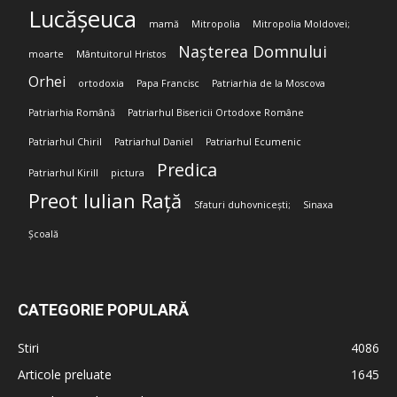
Lucășeuca
mamă
Mitropolia
Mitropolia Moldovei;
Nașterea Domnului
moarte
Mântuitorul Hristos
Orhei
ortodoxia
Papa Francisc
Patriarhia de la Moscova
Patriarhia Română
Patriarhul Bisericii Ortodoxe Române
Patriarhul Chiril
Patriarhul Daniel
Patriarhul Ecumenic
Predica
Patriarhul Kirill
pictura
Preot Iulian Rață
Sfaturi duhovnicești;
Sinaxa
Școală
CATEGORIE POPULARĂ
Stiri
4086
Articole preluate
1645