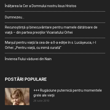
Înălțarea la Cer a Domnului nostru Iisus Hristos
Dumnezeu…
Recunoștință și binecuvântare pentru mamele dătătoare de
viață – din partea preoților Vicariatului Orhei
Marșul pentru viață la cea de-a II-a ediție în s. Lucășeuca, r-l
Orhei: „Pentru viață, cu inimă curată”
Învierea Fiului văduvei din Nain
POSTĂRI POPULARE
+++ Rugăciune puternică pentru momentele
grele ale vieţii
28 iulie 2010