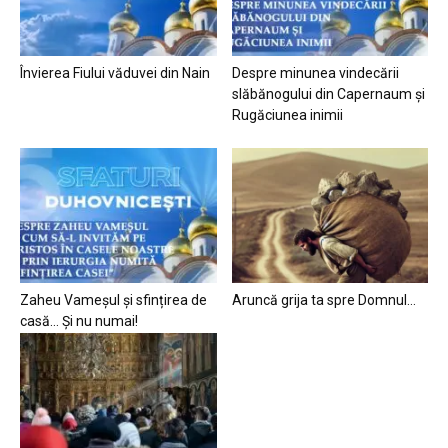
Învierea Fiului văduvei din Nain
Despre minunea vindecării
slăbănogului din Capernaum și
Rugăciunea inimii
Zaheu Vameșul și sfințirea de
Aruncă grija ta spre Domnul…
casă… Și nu numai!