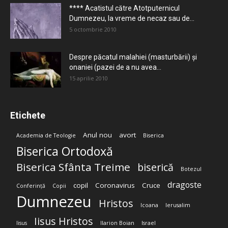
**** Acatistul către Atotputernicul
Dumnezeu, la vreme de necaz sau de...
5 octombrie 2010
Despre păcatul malahiei (masturbării) şi
onaniei (pazei de a nu avea...
15 aprilie 2010
Etichete
Anul nou
avort
Academia de Teologie
Biserica
Biserica Ortodoxă
Biserica Sfânta Treime
biserică
Botezul
dragoste
copil
Coronavirus
Cruce
Conferință
Copii
Dumnezeu
Hristos
Icoana
Ierusalim
Iisus Hristos
Iisus
Ilarion Boian
Israel