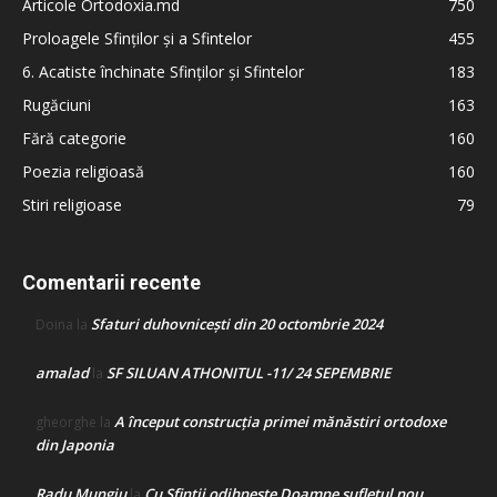
Articole Ortodoxia.md
750
Proloagele Sfinților și a Sfintelor
455
6. Acatiste închinate Sfinților și Sfintelor
183
Rugăciuni
163
Fără categorie
160
Poezia religioasă
160
Stiri religioase
79
Comentarii recente
Sfaturi duhovnicești din 20 octombrie 2024
Doina
la
amalad
SF SILUAN ATHONITUL -11/ 24 SEPEMBRIE
la
A început construcţia primei mănăstiri ortodoxe
gheorghe
la
din Japonia
Radu Mungiu
Cu Sfinții odihnește Doamne sufletul nou
la