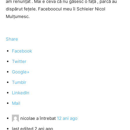
am renunțat . Mai e ceva că nu găsesc o față , parcă au
dispărut fețele. Faceboocul meu îi Schleier Nicol
Mulțumesc.
Share
Facebook
Twitter
Google+
Tumblr
LinkedIn
Mail
nicolae
a întrebat
12 ani ago
last edited 2 ani ago