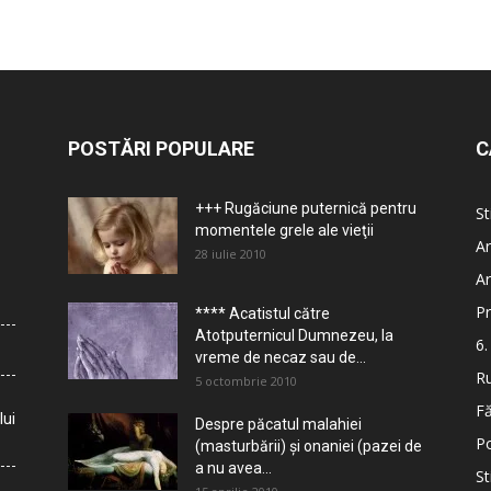
POSTĂRI POPULARE
C
+++ Rugăciune puternică pentru
St
momentele grele ale vieţii
Ar
28 iulie 2010
Ar
Pr
**** Acatistul către
Atotputernicul Dumnezeu, la
6.
vreme de necaz sau de...
Ru
5 octombrie 2010
Fă
lui
Despre păcatul malahiei
Po
(masturbării) şi onaniei (pazei de
a nu avea...
St