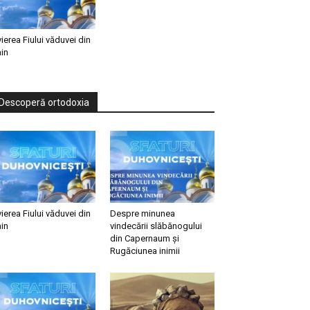
vierea Fiului văduvei din
in
Descoperă ortodoxia
vierea Fiului văduvei din
Despre minunea
in
vindecării slăbănogului
din Capernaum și
Rugăciunea inimii