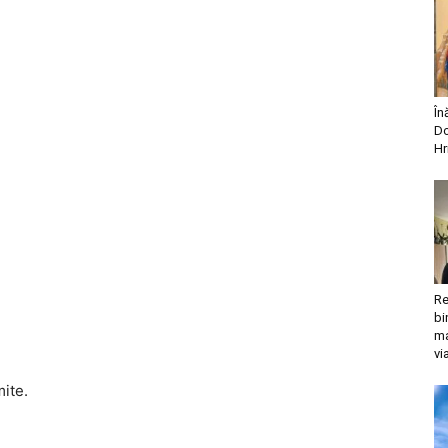
În
Do
Hr
Re
bi
ma
vi
mite.