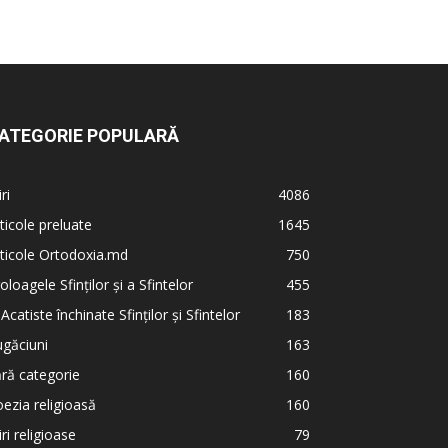
ATEGORIE POPULARĂ
iri
4086
ticole preluate
1645
ticole Ortodoxia.md
750
oloagele Sfinților și a Sfintelor
455
 Acatiste închinate Sfinților și Sfintelor
183
găciuni
163
ră categorie
160
ezia religioasă
160
iri religioase
79