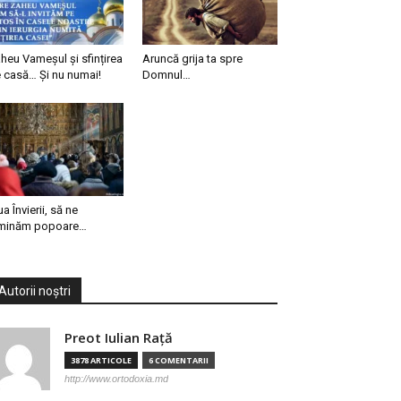
heu Vameșul și sfințirea
Aruncă grija ta spre
 casă… Și nu numai!
Domnul…
ua Învierii, să ne
minăm popoare…
Autorii noștri
Preot Iulian Raţă
3878 ARTICOLE
6 COMENTARII
http://www.ortodoxia.md