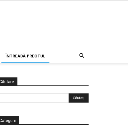
ÎNTREABĂ PREOTUL
Căutare
Categorii