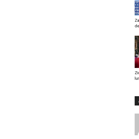
Za
de
Zi
lu