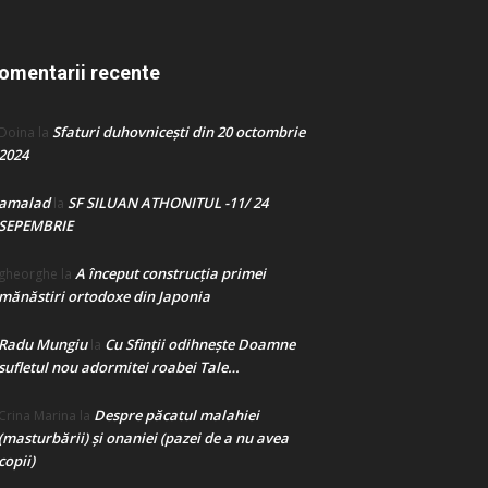
omentarii recente
Sfaturi duhovnicești din 20 octombrie
Doina
la
2024
amalad
SF SILUAN ATHONITUL -11/ 24
la
SEPEMBRIE
A început construcţia primei
gheorghe
la
mănăstiri ortodoxe din Japonia
Radu Mungiu
Cu Sfinții odihnește Doamne
la
sufletul nou adormitei roabei Tale…
Despre păcatul malahiei
Crina Marina
la
(masturbării) şi onaniei (pazei de a nu avea
copii)