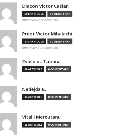
Diacon Victor Casian
581 ARTICOLE
5 COMENTARII
http://www.ortodoxia.md
Preot Victor Mihalachi
210 ARTICOLE
1 COMENTARII
http://www.ortodoxia.md
Cvasniuc Tatiana
88 ARTICOLE
0 COMENTARII
Nadejda B.
32 ARTICOLE
0 COMENTARII
Vitalii Mereutanu
23 ARTICOLE
0 COMENTARII