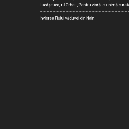
Lucășeuca, r-l Orhei: „Pentru viață, cu inimă curat
Învierea Fiului văduvei din Nain