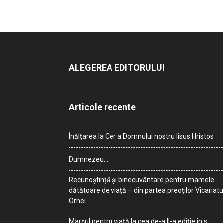
ALEGEREA EDITORULUI
Articole recente
Înălțarea la Cer a Domnului nostru Iisus Hristos
Dumnezeu…
Recunoștință și binecuvântare pentru mamele
dătătoare de viață – din partea preoților Vicariatu
Orhei
Marșul pentru viață la cea de-a II-a ediție în s.