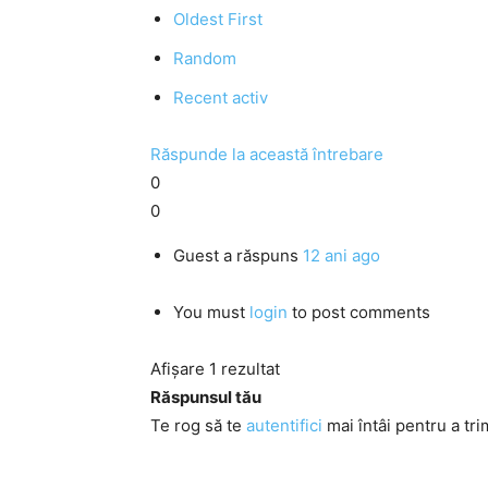
Oldest First
Random
Recent activ
Răspunde la această întrebare
0
0
Guest
a răspuns
12 ani ago
You must
login
to post comments
Afișare 1 rezultat
Răspunsul tău
Te rog să te
autentifici
mai întâi pentru a tri