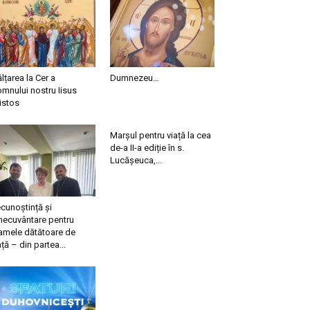
ălțarea la Cer a
Dumnezeu…
mnului nostru Iisus
istos
Marșul pentru viață la cea
de-a II-a ediție în s.
Lucășeuca,...
cunoștință și
necuvântare pentru
mele dătătoare de
ață – din partea...