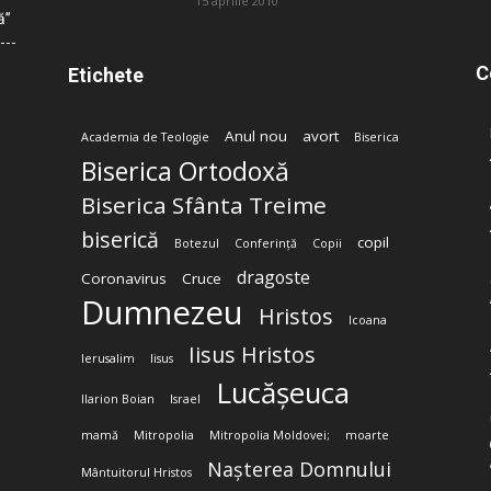
15 aprilie 2010
ă”
C
Etichete
Anul nou
avort
Academia de Teologie
Biserica
Biserica Ortodoxă
Biserica Sfânta Treime
biserică
copil
Botezul
Conferință
Copii
dragoste
Coronavirus
Cruce
Dumnezeu
Hristos
Icoana
Iisus Hristos
Ierusalim
Iisus
Lucășeuca
Ilarion Boian
Israel
mamă
Mitropolia
Mitropolia Moldovei;
moarte
Nașterea Domnului
Mântuitorul Hristos