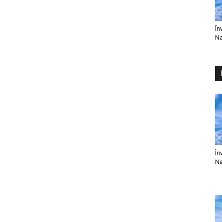
În
Na
În
Na