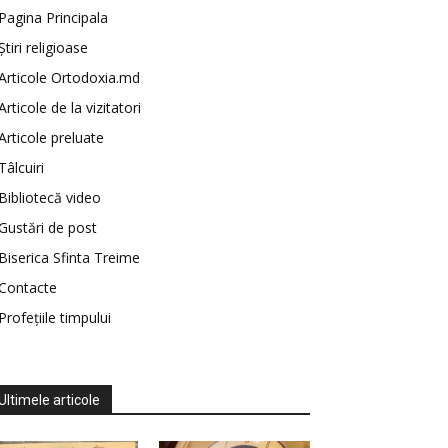
Pagina Principala
Știri religioase
Articole Ortodoxia.md
Articole de la vizitatori
Articole preluate
Tâlcuiri
Bibliotecă video
Gustări de post
Biserica Sfinta Treime
Contacte
Profețiile timpului
Ultimele articole