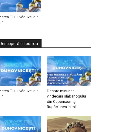
vierea Fiului văduvei din
in
Descoperă ortodoxia
vierea Fiului văduvei din
Despre minunea
in
vindecării slăbănogului
din Capernaum și
Rugăciunea inimii