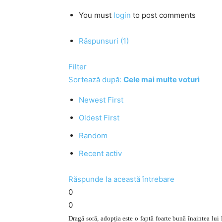
You must
login
to post comments
Răspunsuri (1)
Filter
Sortează după:
Cele mai multe voturi
Newest First
Oldest First
Random
Recent activ
Răspunde la această întrebare
0
0
Dragă soră, adopția este o faptă foarte bună înaintea l