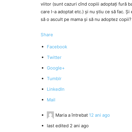
viitor (sunt cazuri cînd copiii adoptaţi fură b
care l-a adoptat etc.) şi nu ştiu ce să fac.
să o ascult pe mama şi să nu adoptez copii?
Share
Facebook
Twitter
Google+
Tumblr
LinkedIn
Mail
Maria
a întrebat
12 ani ago
last edited 2 ani ago