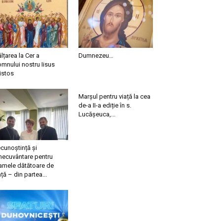
ălțarea la Cer a
Dumnezeu…
mnului nostru Iisus
istos
Marșul pentru viață la cea
de-a II-a ediție în s.
Lucășeuca,...
cunoștință și
necuvântare pentru
mele dătătoare de
ață – din partea...