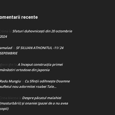
omentarii recente
Sfaturi duhovnicești din 20 octombrie
Doina
la
2024
amalad
SF SILUAN ATHONITUL -11/ 24
la
SEPEMBRIE
A început construcţia primei
gheorghe
la
mănăstiri ortodoxe din Japonia
Radu Mungiu
Cu Sfinții odihnește Doamne
la
sufletul nou adormitei roabei Tale…
Despre păcatul malahiei
Crina Marina
la
(masturbării) şi onaniei (pazei de a nu avea
copii)