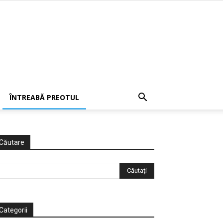
ÎNTREABĂ PREOTUL
Căutare
Categorii