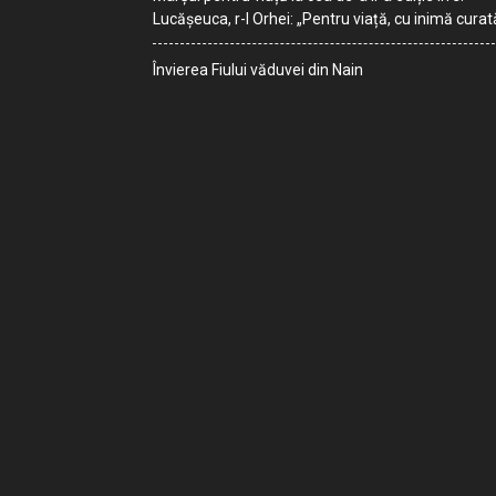
Lucășeuca, r-l Orhei: „Pentru viață, cu inimă curat
Învierea Fiului văduvei din Nain