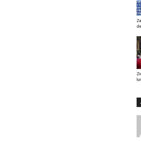
Za
de
Zi
lu