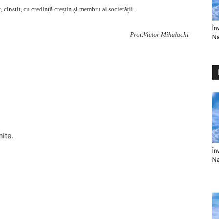
 cinstit, cu credință creștin și membru al societății.
În
Prot.Victor Mihalachi
Na
mite.
În
Na