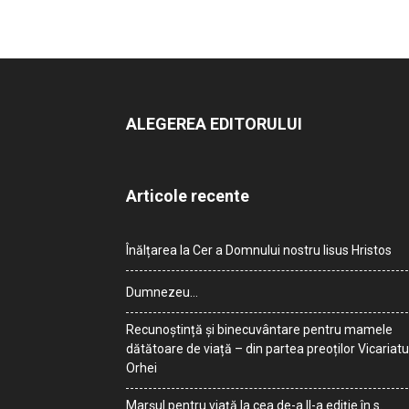
ALEGEREA EDITORULUI
Articole recente
Înălțarea la Cer a Domnului nostru Iisus Hristos
Dumnezeu…
Recunoștință și binecuvântare pentru mamele
dătătoare de viață – din partea preoților Vicariatu
Orhei
Marșul pentru viață la cea de-a II-a ediție în s.