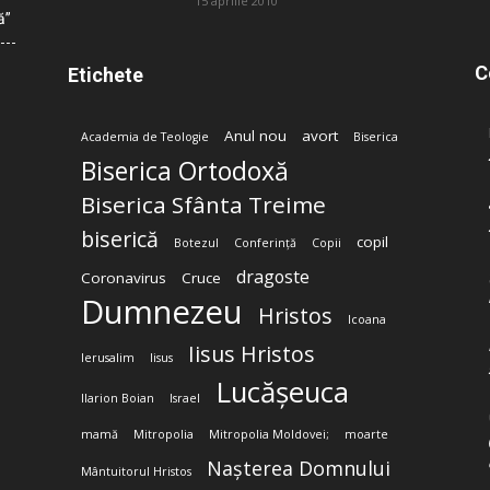
15 aprilie 2010
ă”
C
Etichete
Anul nou
avort
Academia de Teologie
Biserica
Biserica Ortodoxă
Biserica Sfânta Treime
biserică
copil
Botezul
Conferință
Copii
dragoste
Coronavirus
Cruce
Dumnezeu
Hristos
Icoana
Iisus Hristos
Ierusalim
Iisus
Lucășeuca
Ilarion Boian
Israel
mamă
Mitropolia
Mitropolia Moldovei;
moarte
Nașterea Domnului
Mântuitorul Hristos