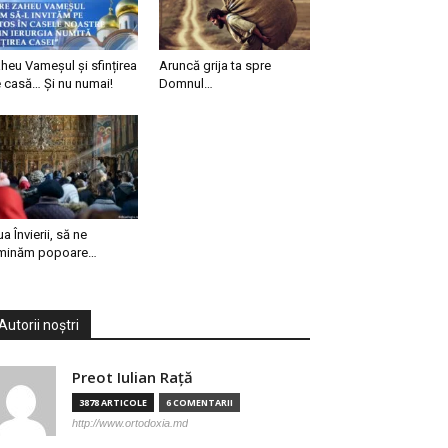
heu Vameșul și sfințirea
Aruncă grija ta spre
 casă… Și nu numai!
Domnul…
ua Învierii, să ne
minăm popoare…
Autorii noștri
Preot Iulian Raţă
3878 ARTICOLE
6 COMENTARII
http://www.ortodoxia.md