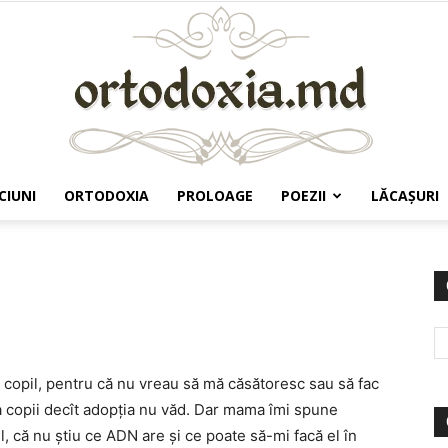
CIUNI
ORTODOXIA
PROLOAGE
POEZII
LĂCAŞURI
Ortodoxia.md
n copil, pentru că nu vreau să mă căsătoresc sau să fac
vea copii decît adopţia nu văd. Dar mama îmi spune
, că nu ştiu ce ADN are şi ce poate să-mi facă el în