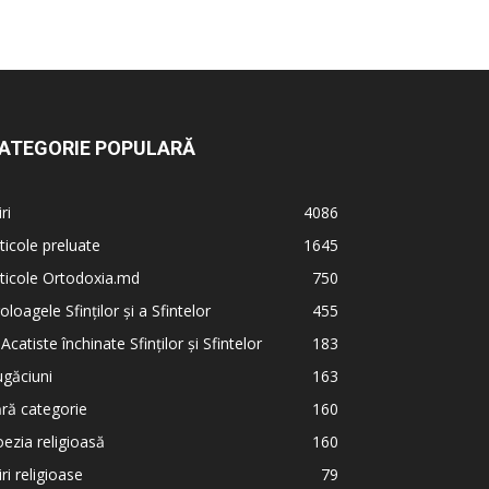
ATEGORIE POPULARĂ
iri
4086
ticole preluate
1645
ticole Ortodoxia.md
750
oloagele Sfinților și a Sfintelor
455
 Acatiste închinate Sfinților și Sfintelor
183
găciuni
163
ră categorie
160
ezia religioasă
160
iri religioase
79