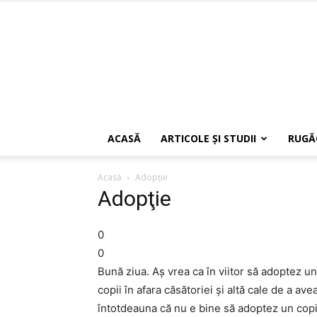
ACASĂ
ARTICOLE ŞI STUDII
RUGĂ
Acasă
Adopţie
Adopţie
0
0
Bună ziua. Aş vrea ca în viitor să adoptez u
copii în afara căsătoriei şi altă cale de a a
întotdeauna că nu e bine să adoptez un copil