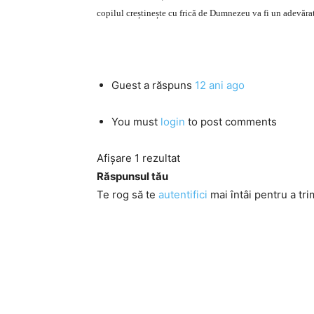
copilul creștinește cu frică de Dumnezeu va fi un adevărat,
Guest
a răspuns
12 ani ago
You must
login
to post comments
Afișare 1 rezultat
Răspunsul tău
Te rog să te
autentifici
mai întâi pentru a tri