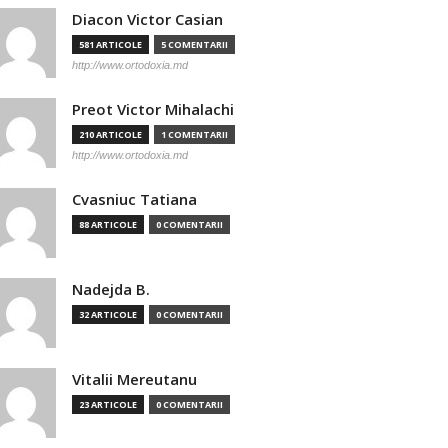
Diacon Victor Casian
581 ARTICOLE
5 COMENTARII
http://www.ortodoxia.md
Preot Victor Mihalachi
210 ARTICOLE
1 COMENTARII
http://www.ortodoxia.md
Cvasniuc Tatiana
88 ARTICOLE
0 COMENTARII
Nadejda B.
32 ARTICOLE
0 COMENTARII
Vitalii Mereutanu
23 ARTICOLE
0 COMENTARII