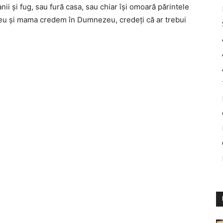
anii şi fug, sau fură casa, sau chiar îşi omoară părintele
 Şi eu şi mama credem în Dumnezeu, credeţi că ar trebui