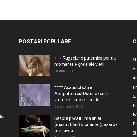
POSTĂRI POPULARE
C
+++ Rugăciune puternică pentru
St
momentele grele ale vieţii
Ar
28 iulie 2010
Ar
Pr
**** Acatistul către
Atotputernicul Dumnezeu, la
6.
vreme de necaz sau de...
Ru
5 octombrie 2010
Fă
lui
Despre păcatul malahiei
Po
(masturbării) şi onaniei (pazei de
a nu avea...
St