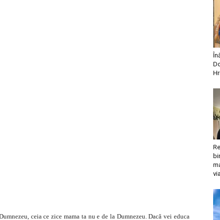
În
Do
Hr
Re
bi
ma
vi
ui Dumnezeu, ceia ce zice mama ta nu e de la Dumnezeu. Dacă vei educa