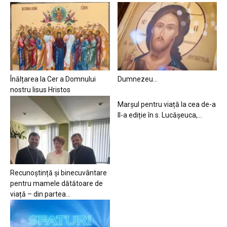
Înălțarea la Cer a Domnului
Dumnezeu…
nostru Iisus Hristos
Marșul pentru viață la cea de-a
II-a ediție în s. Lucășeuca,...
Recunoștință și binecuvântare
pentru mamele dătătoare de
viață – din partea...