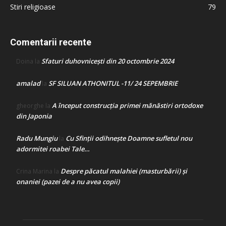
Stiri religioase
79
Comentarii recente
Sfaturi duhovnicești din 20 octombrie 2024
Doina
la
amalad
SF SILUAN ATHONITUL -11/ 24 SEPEMBRIE
la
A început construcţia primei mănăstiri ortodoxe
gheorghe
la
din Japonia
Radu Mungiu
Cu Sfinții odihnește Doamne sufletul nou
la
adormitei roabei Tale…
Despre păcatul malahiei (masturbării) şi
Crina Marina
la
onaniei (pazei de a nu avea copii)