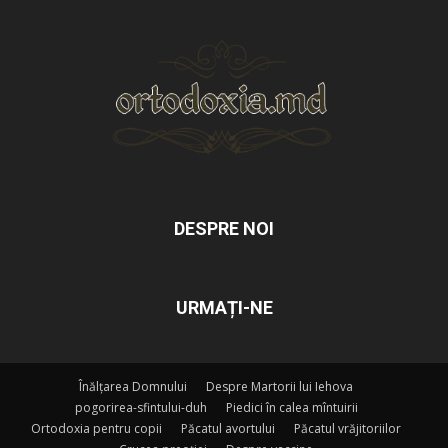
DESPRE NOI
URMAȚI-NE
Înălțarea Domnului
Despre Martorii lui Iehova
pogorirea-sfintului-duh
Piedici în calea mîntuirii
Ortodoxia pentru copii
Păcatul avortului
Păcatul vrăjitoriilor