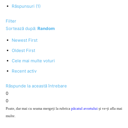
Răspunsuri (1)
Filter
Sortează după:
Random
Newest First
Oldest First
Cele mai multe voturi
Recent activ
Răspunde la această întrebare
0
0
Poate, dar mai cu seama mergeți la rubrica
păcatul avortului
și ve-ți afla mai
multe.