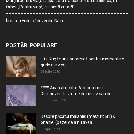
Marșul pentru viață la cea de-a II-a ediție în s. Lucășeuca, r-l
Orhei: „Pentru viață, cu inimă curată”
Învierea Fiului văduvei din Nain
POSTĂRI POPULARE
+++ Rugăciune puternică pentru momentele
grele ale vieţii
28 iulie 2010
**** Acatistul către Atotputernicul
Dumnezeu, la vreme de necaz sau de...
5 octombrie 2010
Despre păcatul malahiei (masturbării) şi
onaniei (pazei de a nu avea...
15 aprilie 2010