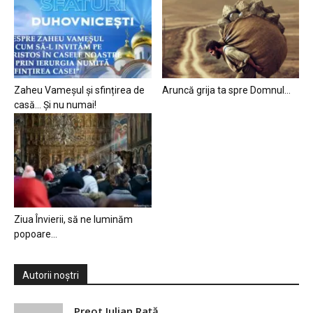
Zaheu Vameșul și sfințirea de
Aruncă grija ta spre Domnul…
casă… Și nu numai!
Ziua Învierii, să ne luminăm
popoare…
Autorii noștri
Preot Iulian Raţă