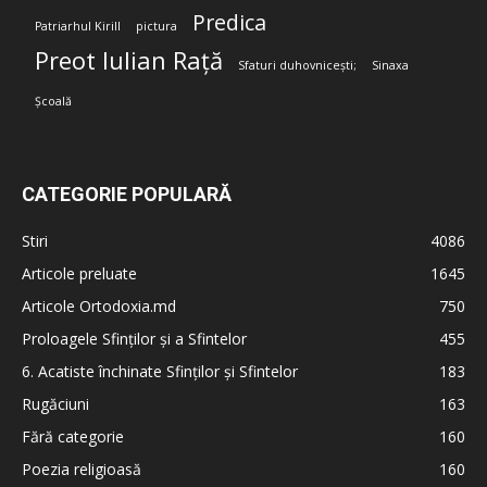
Predica
Patriarhul Kirill
pictura
Preot Iulian Rață
Sfaturi duhovnicești;
Sinaxa
Școală
CATEGORIE POPULARĂ
Stiri
4086
Articole preluate
1645
Articole Ortodoxia.md
750
Proloagele Sfinților și a Sfintelor
455
6. Acatiste închinate Sfinților și Sfintelor
183
Rugăciuni
163
Fără categorie
160
Poezia religioasă
160