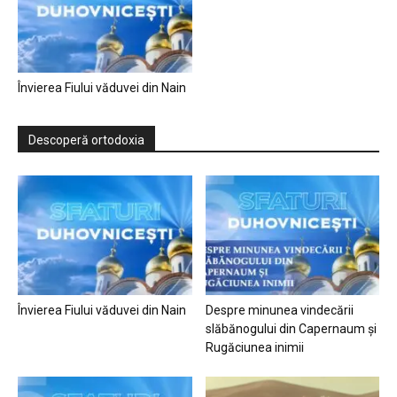
Învierea Fiului văduvei din Nain
Descoperă ortodoxia
Învierea Fiului văduvei din Nain
Despre minunea vindecării
slăbănogului din Capernaum și
Rugăciunea inimii