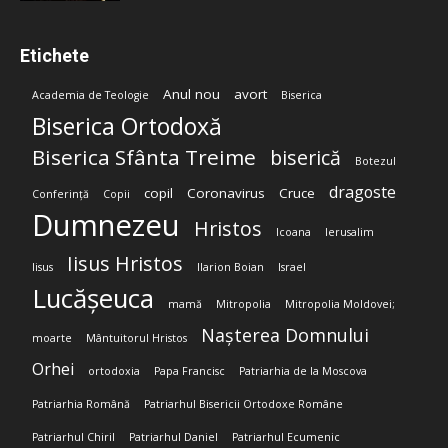
Etichete
Anul nou
avort
Academia de Teologie
Biserica
Biserica Ortodoxă
Biserica Sfânta Treime
biserică
Botezul
dragoste
copil
Coronavirus
Cruce
Conferință
Copii
Dumnezeu
Hristos
Icoana
Ierusalim
Iisus Hristos
Iisus
Ilarion Boian
Israel
Lucășeuca
mamă
Mitropolia
Mitropolia Moldovei;
Nașterea Domnului
moarte
Mântuitorul Hristos
Orhei
ortodoxia
Papa Francisc
Patriarhia de la Moscova
Patriarhia Română
Patriarhul Bisericii Ortodoxe Române
Patriarhul Chiril
Patriarhul Daniel
Patriarhul Ecumenic