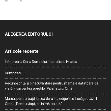
ALEGEREA EDITORULUI
Articole recente
Înălțarea la Cer a Domnului nostru Iisus Hristos
Dumnezeu…
Recunoștință și binecuvântare pentru mamele dătătoare de
viață – din partea preoților Vicariatului Orhei
Marșul pentru viață la cea de-a II-a ediție în s. Lucășeuca, r-l
Orhei: „Pentru viață, cu inimă curată”