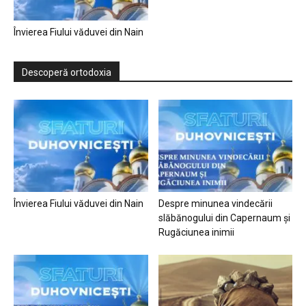
Învierea Fiului văduvei din Nain
Descoperă ortodoxia
Învierea Fiului văduvei din Nain
Despre minunea vindecării
slăbănogului din Capernaum și
Rugăciunea inimii