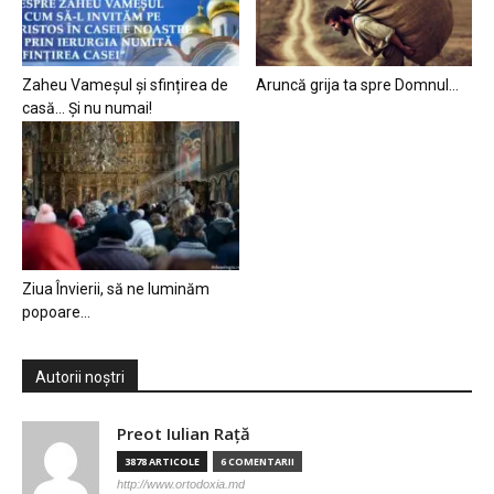
Zaheu Vameșul și sfințirea de
Aruncă grija ta spre Domnul…
casă… Și nu numai!
Ziua Învierii, să ne luminăm
popoare…
Autorii noștri
Preot Iulian Raţă
3878 ARTICOLE
6 COMENTARII
http://www.ortodoxia.md