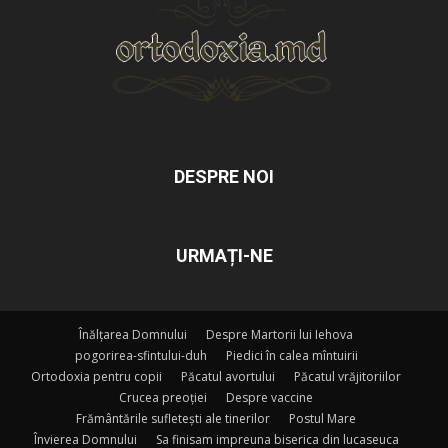
DESPRE NOI
URMAȚI-NE
Înălțarea Domnului
Despre Martorii lui Iehova
pogorirea-sfintului-duh
Piedici în calea mîntuirii
Ortodoxia pentru copii
Păcatul avortului
Păcatul vrăjitoriilor
Crucea preoției
Despre vaccine
Frământările sufletești ale tinerilor
Postul Mare
Învierea Domnului
Sa finisam impreuna biserica din lucaseuca