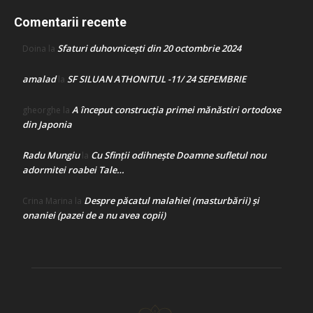
Comentarii recente
Sfaturi duhovnicești din 20 octombrie 2024
Doina
la
amalad
SF SILUAN ATHONITUL -11/ 24 SEPEMBRIE
la
A început construcţia primei mănăstiri ortodoxe
gheorghe
la
din Japonia
Radu Mungiu
Cu Sfinții odihnește Doamne sufletul nou
la
adormitei roabei Tale…
Despre păcatul malahiei (masturbării) şi
Crina Marina
la
onaniei (pazei de a nu avea copii)