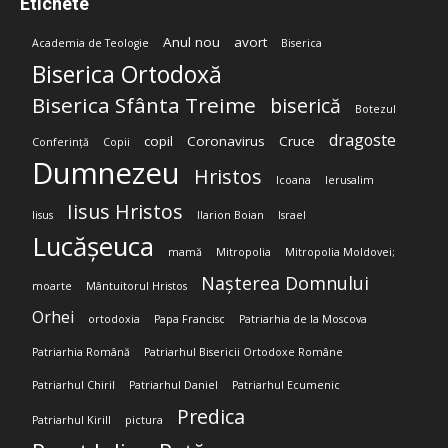
Etichete
Anul nou
avort
Academia de Teologie
Biserica
Biserica Ortodoxă
Biserica Sfânta Treime
biserică
Botezul
dragoste
copil
Coronavirus
Cruce
Conferință
Copii
Dumnezeu
Hristos
Icoana
Ierusalim
Iisus Hristos
Iisus
Ilarion Boian
Israel
Lucășeuca
mamă
Mitropolia
Mitropolia Moldovei;
Nașterea Domnului
moarte
Mântuitorul Hristos
Orhei
ortodoxia
Papa Francisc
Patriarhia de la Moscova
Patriarhia Română
Patriarhul Bisericii Ortodoxe Române
Patriarhul Chiril
Patriarhul Daniel
Patriarhul Ecumenic
Predica
Patriarhul Kirill
pictura