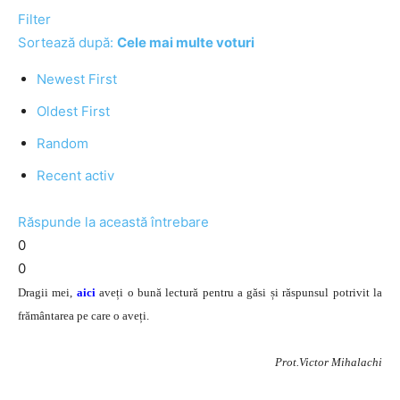
Filter
Sortează după:
Cele mai multe voturi
Newest First
Oldest First
Random
Recent activ
Răspunde la această întrebare
0
0
Dragii mei,
aici
aveți o bună lectură pentru a găsi și răspunsul potrivit la
frământarea pe care o aveți.
Prot.Victor Mihalachi