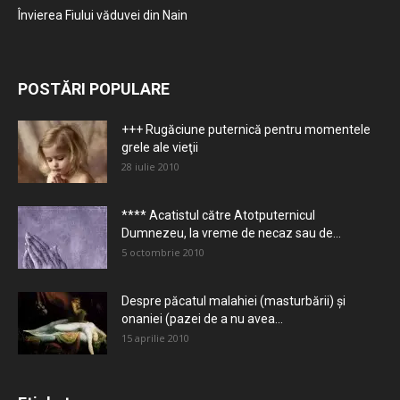
Învierea Fiului văduvei din Nain
POSTĂRI POPULARE
+++ Rugăciune puternică pentru momentele
grele ale vieţii
28 iulie 2010
**** Acatistul către Atotputernicul
Dumnezeu, la vreme de necaz sau de...
5 octombrie 2010
Despre păcatul malahiei (masturbării) şi
onaniei (pazei de a nu avea...
15 aprilie 2010