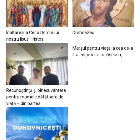
Înălțarea la Cer a Domnului
Dumnezeu…
nostru Iisus Hristos
Marșul pentru viață la cea de-a
II-a ediție în s. Lucășeuca,...
Recunoștință și binecuvântare
pentru mamele dătătoare de
viață – din partea...