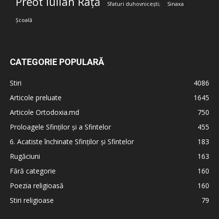
Preot Iulian Rață
Sfaturi duhovnicești;
Sinaxa
Școală
CATEGORIE POPULARĂ
Stiri
4086
Articole preluate
1645
Articole Ortodoxia.md
750
Proloagele Sfinților și a Sfintelor
455
6. Acatiste închinate Sfinților și Sfintelor
183
Rugăciuni
163
Fără categorie
160
Poezia religioasă
160
Stiri religioase
79