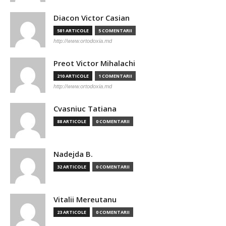
Diacon Victor Casian
581 ARTICOLE
5 COMENTARII
http://www.ortodoxia.md
Preot Victor Mihalachi
210 ARTICOLE
1 COMENTARII
http://www.ortodoxia.md
Cvasniuc Tatiana
88 ARTICOLE
0 COMENTARII
Nadejda B.
32 ARTICOLE
0 COMENTARII
Vitalii Mereutanu
23 ARTICOLE
0 COMENTARII