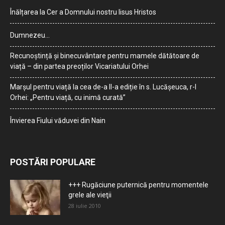
Înălțarea la Cer a Domnului nostru Iisus Hristos
Dumnezeu…
Recunoștință și binecuvântare pentru mamele dătătoare de
viață – din partea preoților Vicariatului Orhei
Marșul pentru viață la cea de-a II-a ediție în s. Lucășeuca, r-l
Orhei: „Pentru viață, cu inimă curată”
Învierea Fiului văduvei din Nain
POSTĂRI POPULARE
+++ Rugăciune puternică pentru momentele
grele ale vieţii
28 iulie 2010