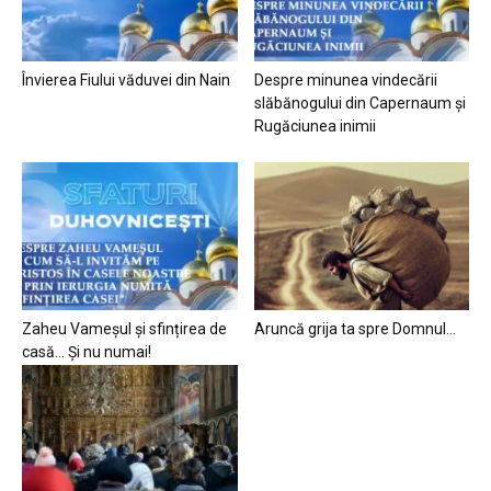
Învierea Fiului văduvei din Nain
Despre minunea vindecării
slăbănogului din Capernaum și
Rugăciunea inimii
Zaheu Vameșul și sfințirea de
Aruncă grija ta spre Domnul…
casă… Și nu numai!