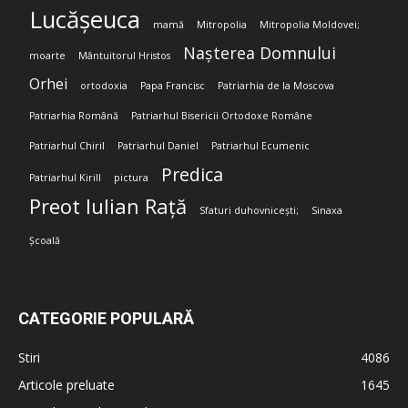
Lucășeuca
mamă
Mitropolia
Mitropolia Moldovei;
Nașterea Domnului
moarte
Mântuitorul Hristos
Orhei
ortodoxia
Papa Francisc
Patriarhia de la Moscova
Patriarhia Română
Patriarhul Bisericii Ortodoxe Române
Patriarhul Chiril
Patriarhul Daniel
Patriarhul Ecumenic
Predica
Patriarhul Kirill
pictura
Preot Iulian Rață
Sfaturi duhovnicești;
Sinaxa
Școală
CATEGORIE POPULARĂ
Stiri
4086
Articole preluate
1645