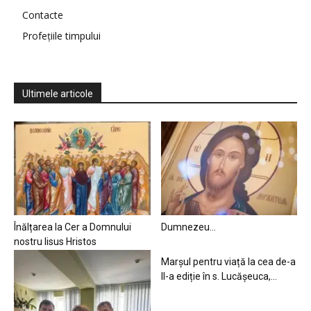
Contacte
Profețiile timpului
Ultimele articole
Înălțarea la Cer a Domnului
Dumnezeu…
nostru Iisus Hristos
Marșul pentru viață la cea de-a
II-a ediție în s. Lucășeuca,...