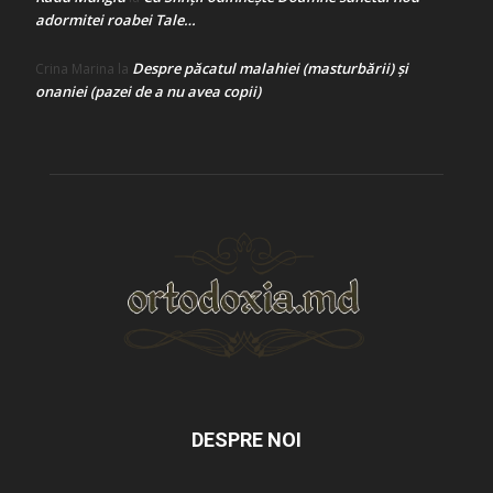
adormitei roabei Tale…
Despre păcatul malahiei (masturbării) şi
Crina Marina
la
onaniei (pazei de a nu avea copii)
DESPRE NOI