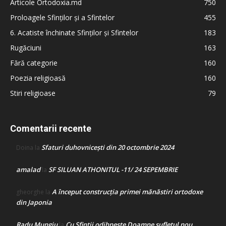
Articole Ortodoxia.md
750
Proloagele Sfinților și a Sfintelor
455
6. Acatiste închinate Sfinților și Sfintelor
183
Rugăciuni
163
Fără categorie
160
Poezia religioasă
160
Stiri religioase
79
Comentarii recente
Sfaturi duhovnicești din 20 octombrie 2024
Doina
la
amalad
SF SILUAN ATHONITUL -11/ 24 SEPEMBRIE
la
A început construcţia primei mănăstiri ortodoxe
gheorghe
la
din Japonia
Radu Mungiu
Cu Sfinții odihnește Doamne sufletul nou
la