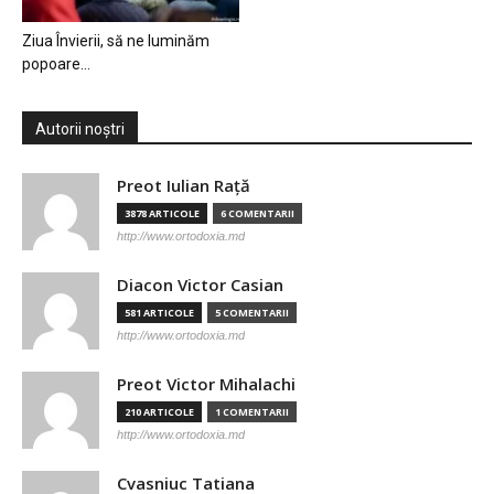
Ziua Învierii, să ne luminăm
popoare…
Autorii noștri
Preot Iulian Raţă
3878 ARTICOLE
6 COMENTARII
http://www.ortodoxia.md
Diacon Victor Casian
581 ARTICOLE
5 COMENTARII
http://www.ortodoxia.md
Preot Victor Mihalachi
210 ARTICOLE
1 COMENTARII
http://www.ortodoxia.md
Cvasniuc Tatiana