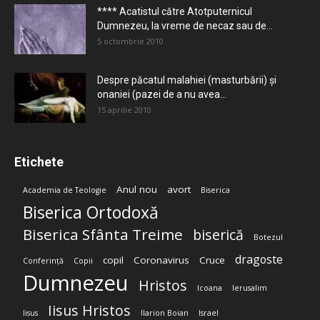
**** Acatistul către Atotputernicul
Dumnezeu, la vreme de necaz sau de...
5 octombrie 2010
Despre păcatul malahiei (masturbării) şi
onaniei (pazei de a nu avea...
15 aprilie 2010
Etichete
Anul nou
avort
Academia de Teologie
Biserica
Biserica Ortodoxă
Biserica Sfânta Treime
biserică
Botezul
dragoste
copil
Coronavirus
Cruce
Conferință
Copii
Dumnezeu
Hristos
Icoana
Ierusalim
Iisus Hristos
Iisus
Ilarion Boian
Israel