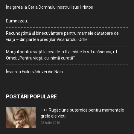
Înălțarea la Cer a Domnului nostru Iisus Hristos
Dumnezeu…
Recunoștință și binecuvântare pentru mamele dătătoare de
viață – din partea preoților Vicariatului Orhei
Marșul pentru viață la cea de-a II-a ediție în s. Lucășeuca, r-l
Orhei: „Pentru viață, cu inimă curată”
Învierea Fiului văduvei din Nain
POSTĂRI POPULARE
+++ Rugăciune puternică pentru momentele
grele ale vieţii
28 iulie 2010