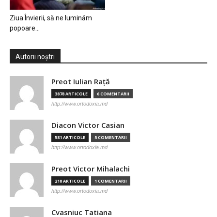
Ziua Învierii, să ne luminăm
popoare…
Autorii noștri
Preot Iulian Raţă
3878 ARTICOLE
6 COMENTARII
http://www.ortodoxia.md
Diacon Victor Casian
581 ARTICOLE
5 COMENTARII
http://www.ortodoxia.md
Preot Victor Mihalachi
210 ARTICOLE
1 COMENTARII
http://www.ortodoxia.md
Cvasniuc Tatiana