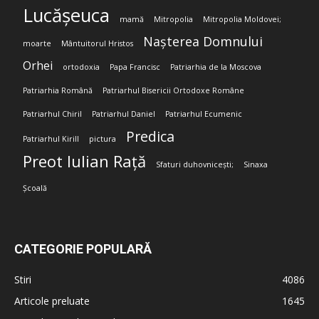
Lucășeuca
mamă
Mitropolia
Mitropolia Moldovei;
Nașterea Domnului
moarte
Mântuitorul Hristos
Orhei
ortodoxia
Papa Francisc
Patriarhia de la Moscova
Patriarhia Română
Patriarhul Bisericii Ortodoxe Române
Patriarhul Chiril
Patriarhul Daniel
Patriarhul Ecumenic
Predica
Patriarhul Kirill
pictura
Preot Iulian Rață
Sfaturi duhovnicești;
Sinaxa
Școală
CATEGORIE POPULARĂ
Stiri
4086
Articole preluate
1645