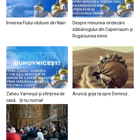
Învierea Fiului văduvei din Nain
Despre minunea vindecării
slăbănogului din Capernaum și
Rugăciunea inimii
Zaheu Vameșul și sfințirea de
Aruncă grija ta spre Domnul…
casă… Și nu numai!