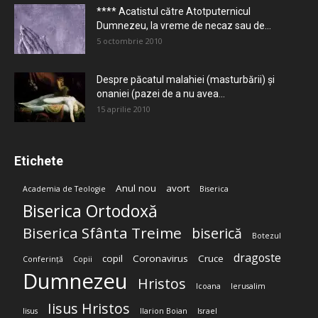
**** Acatistul către Atotputernicul
Dumnezeu, la vreme de necaz sau de...
5 octombrie 2010
Despre păcatul malahiei (masturbării) şi
onaniei (pazei de a nu avea...
15 aprilie 2010
Etichete
Anul nou
avort
Academia de Teologie
Biserica
Biserica Ortodoxă
Biserica Sfânta Treime
biserică
Botezul
dragoste
copil
Coronavirus
Cruce
Conferință
Copii
Dumnezeu
Hristos
Icoana
Ierusalim
Iisus Hristos
Iisus
Ilarion Boian
Israel