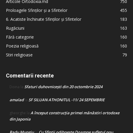
Articole Ortodoxia.md
750
Proloagele Sfinților și a Sfintelor
455
6. Acatiste închinate Sfinților și Sfintelor
183
Rugăciuni
163
Fără categorie
160
Poezia religioasă
160
Stiri religioase
79
Comentarii recente
Sfaturi duhovnicești din 20 octombrie 2024
Doina
la
amalad
SF SILUAN ATHONITUL -11/ 24 SEPEMBRIE
la
A început construcţia primei mănăstiri ortodoxe
gheorghe
la
din Japonia
Radu Mungiu
Cu Sfinții odihnește Doamne sufletul nou
la