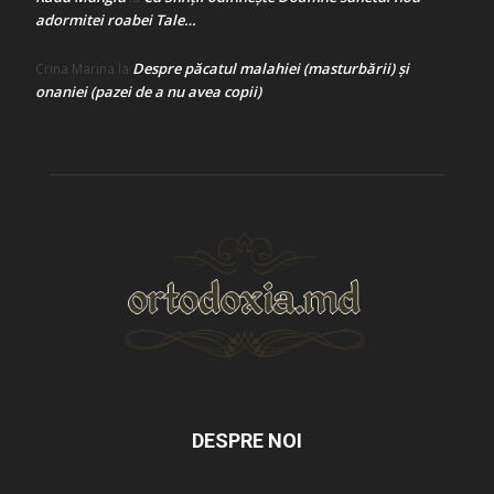
adormitei roabei Tale…
Despre păcatul malahiei (masturbării) şi
Crina Marina
la
onaniei (pazei de a nu avea copii)
DESPRE NOI