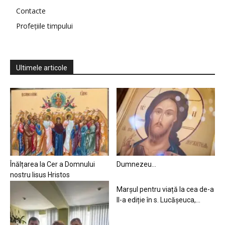
Contacte
Profețiile timpului
Ultimele articole
Înălțarea la Cer a Domnului
Dumnezeu…
nostru Iisus Hristos
Marșul pentru viață la cea de-a
II-a ediție în s. Lucășeuca,...