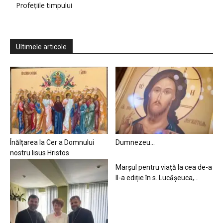
Profețiile timpului
Ultimele articole
Înălțarea la Cer a Domnului
Dumnezeu…
nostru Iisus Hristos
Marșul pentru viață la cea de-a
II-a ediție în s. Lucășeuca,...