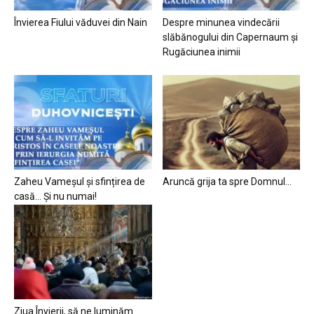
Învierea Fiului văduvei din Nain
Despre minunea vindecării
slăbănogului din Capernaum și
Rugăciunea inimii
Zaheu Vameșul și sfințirea de
Aruncă grija ta spre Domnul…
casă… Și nu numai!
Ziua Învierii, să ne luminăm