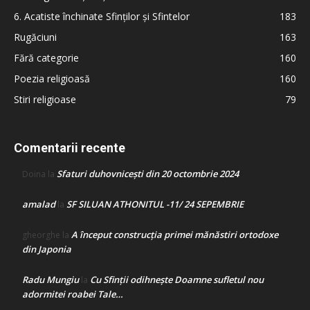
6. Acatiste închinate Sfinților și Sfintelor
183
Rugăciuni
163
Fără categorie
160
Poezia religioasă
160
Stiri religioase
79
Comentarii recente
Sfaturi duhovnicești din 20 octombrie 2024
Doina
la
amalad
SF SILUAN ATHONITUL -11/ 24 SEPEMBRIE
la
A început construcţia primei mănăstiri ortodoxe
gheorghe
la
din Japonia
Radu Mungiu
Cu Sfinții odihnește Doamne sufletul nou
la
adormitei roabei Tale…