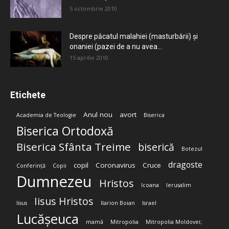
5 octombrie 2010
Despre păcatul malahiei (masturbării) şi
onaniei (pazei de a nu avea...
15 aprilie 2010
Etichete
Anul nou
avort
Academia de Teologie
Biserica
Biserica Ortodoxă
Biserica Sfânta Treime
biserică
Botezul
dragoste
copil
Coronavirus
Cruce
Conferință
Copii
Dumnezeu
Hristos
Icoana
Ierusalim
Iisus Hristos
Iisus
Ilarion Boian
Israel
Lucășeuca
mamă
Mitropolia
Mitropolia Moldovei;