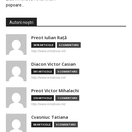
popoare…
Autorii noștri
Preot Iulian Raţă
3878 ARTICOLE
6 COMENTARII
http://www.ortodoxia.md
Diacon Victor Casian
581 ARTICOLE
5 COMENTARII
http://www.ortodoxia.md
Preot Victor Mihalachi
210 ARTICOLE
1 COMENTARII
http://www.ortodoxia.md
Cvasniuc Tatiana
88 ARTICOLE
0 COMENTARII