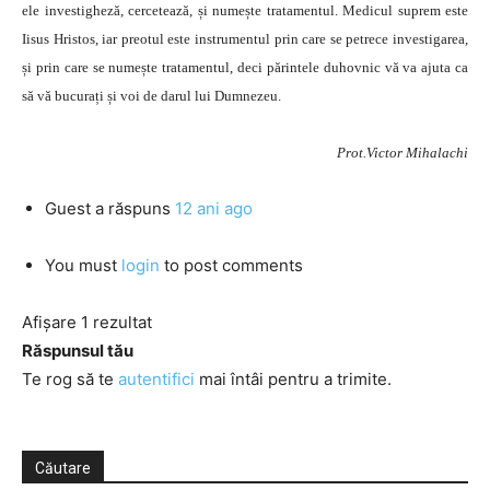
ele investigheză, cercetează, și numește tratamentul. Medicul suprem este
Iisus Hristos, iar preotul este instrumentul prin care se petrece investigarea,
și prin care se numește tratamentul, deci părintele duhovnic vă va ajuta ca
să vă bucurați și voi de darul lui Dumnezeu.
Prot.Victor Mihalachi
Guest
a răspuns
12 ani ago
You must
login
to post comments
Afișare 1 rezultat
Răspunsul tău
Te rog să te
autentifici
mai întâi pentru a trimite.
Căutare