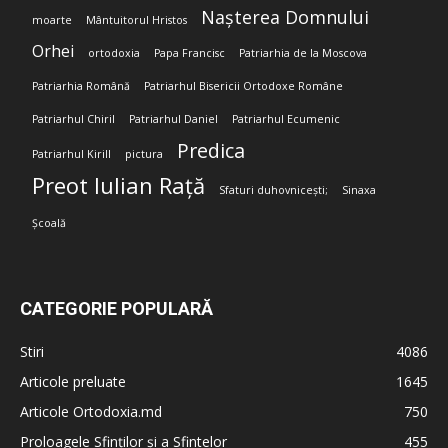
Nașterea Domnului
moarte
Mântuitorul Hristos
Orhei
ortodoxia
Papa Francisc
Patriarhia de la Moscova
Patriarhia Română
Patriarhul Bisericii Ortodoxe Române
Patriarhul Chiril
Patriarhul Daniel
Patriarhul Ecumenic
Predica
Patriarhul Kirill
pictura
Preot Iulian Rață
Sfaturi duhovnicești;
Sinaxa
Școală
CATEGORIE POPULARĂ
Stiri
4086
Articole preluate
1645
Articole Ortodoxia.md
750
Proloagele Sfinților și a Sfintelor
455