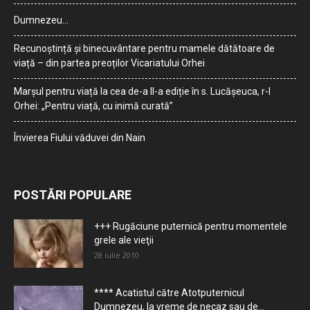
Dumnezeu…
Recunoștință și binecuvântare pentru mamele dătătoare de
viață – din partea preoților Vicariatului Orhei
Marșul pentru viață la cea de-a II-a ediție în s. Lucășeuca, r-l
Orhei: „Pentru viață, cu inimă curată”
Învierea Fiului văduvei din Nain
POSTĂRI POPULARE
+++ Rugăciune puternică pentru momentele
grele ale vieţii
28 iulie 2010
**** Acatistul către Atotputernicul
Dumnezeu, la vreme de necaz sau de...