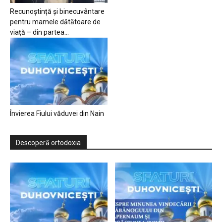
Recunoștință și binecuvântare
pentru mamele dătătoare de
viață – din partea...
Învierea Fiului văduvei din Nain
Descoperă ortodoxia