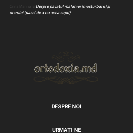
Despre păcatul malahiei (masturbării) şi
Crina Marina
la
onaniei (pazei de a nu avea copii)
DESPRE NOI
URMAȚI-NE