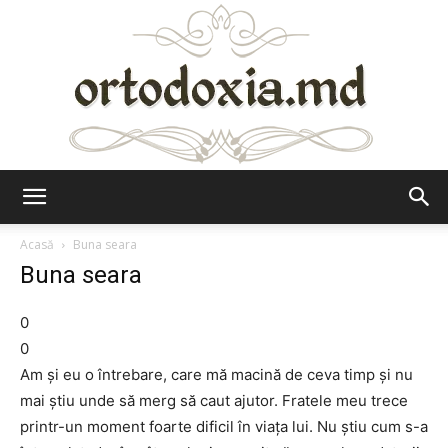
Ortodoxia.md
Acasă
Buna seara
Buna seara
0
0
Am şi eu o întrebare, care mă macină de ceva timp şi nu
mai ştiu unde să merg să caut ajutor. Fratele meu trece
printr-un moment foarte dificil în viaţa lui. Nu ştiu cum s-a