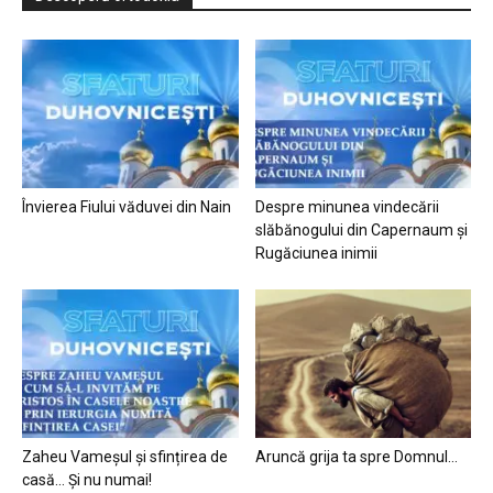
Învierea Fiului văduvei din Nain
Despre minunea vindecării
slăbănogului din Capernaum și
Rugăciunea inimii
Zaheu Vameșul și sfințirea de
Aruncă grija ta spre Domnul…
casă… Și nu numai!