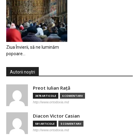
Ziua Învierii, să ne luminăm
popoare…
Autorii noștri
Preot Iulian Raţă
3878 ARTICOLE
6 COMENTARII
http://www.ortodoxia.md
Diacon Victor Casian
581 ARTICOLE
5 COMENTARII
http://www.ortodoxia.md