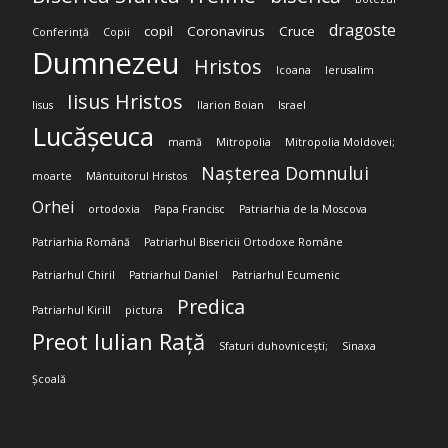
dragoste
copil
Coronavirus
Cruce
Conferință
Copii
Dumnezeu
Hristos
Icoana
Ierusalim
Iisus Hristos
Iisus
Ilarion Boian
Israel
Lucășeuca
mamă
Mitropolia
Mitropolia Moldovei;
Nașterea Domnului
moarte
Mântuitorul Hristos
Orhei
ortodoxia
Papa Francisc
Patriarhia de la Moscova
Patriarhia Română
Patriarhul Bisericii Ortodoxe Române
Patriarhul Chiril
Patriarhul Daniel
Patriarhul Ecumenic
Predica
Patriarhul Kirill
pictura
Preot Iulian Rață
Sfaturi duhovnicești;
Sinaxa
Școală