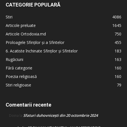
CATEGORIE POPULARĂ
Stiri
4086
Articole preluate
1645
Articole Ortodoxia.md
750
Proloagele Sfinților și a Sfintelor
455
6. Acatiste închinate Sfinților și Sfintelor
183
Rugăciuni
163
Fără categorie
160
Poezia religioasă
160
Stiri religioase
79
Comentarii recente
Sfaturi duhovnicești din 20 octombrie 2024
Doina
la