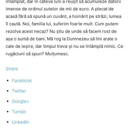
întamplat, dar în câteva luni a reuşit să acumuleze datorii
imense de ordinul sutelor de mii de euro. A plecat de
acasă fără să spună un cuvânt, a hoinărit pe străzi, lumea
îl caută. Noi, familia lui, suferim foarte mult. Cum putem
rezolva acest necaz? Nu ştiu de unde să facem rost de
aşa o sumă de bani. Mă rog la Dumnezeu să îmi arate o
cale de ieşire, dar timpul trece şi nu se întâmplă nimic. Ce
rugăciuni să spun? Mulţumesc.
Share
Facebook
Twitter
Google+
Tumblr
LinkedIn