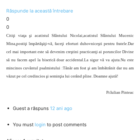
Răspunde la această întrebare
0
0
Citiţi viaţa şi acatistul Sfântului Nicolai,acatistul Sfântului Mucenic
Mina,postiţi împărtăşiţi-vă, faceţi eforturi duhovniceşti pentru fratele.Dar
cel mai important este să devenim creştini practicanţi ai poruncilor Divine
să nu facem apel la biserică doar accidental.La sigur vă va ajuta.Nu este
mincinos cuvântul psalmistului :Tânăr am fost şi am îmbătrânit dar nu am
văzut pe cel credincios şi seminţia lui cerând pîine. Doamne ajută!
Pr.Iulian Pinteac
Guest
a răspuns
12 ani ago
You must
login
to post comments