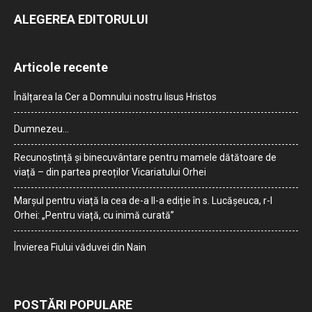
ALEGEREA EDITORULUI
Articole recente
Înălțarea la Cer a Domnului nostru Iisus Hristos
Dumnezeu…
Recunoștință și binecuvântare pentru mamele dătătoare de
viață – din partea preoților Vicariatului Orhei
Marșul pentru viață la cea de-a II-a ediție în s. Lucășeuca, r-l
Orhei: „Pentru viață, cu inimă curată”
Învierea Fiului văduvei din Nain
POSTĂRI POPULARE