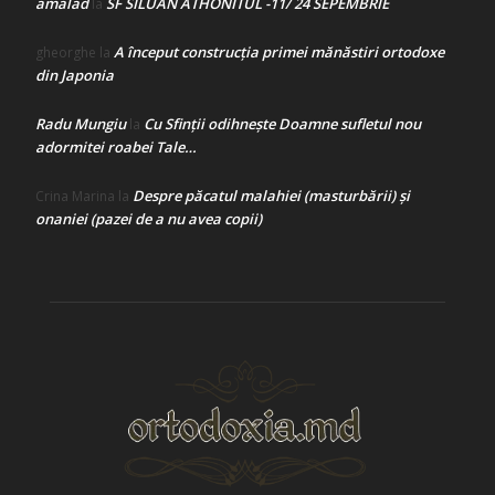
amalad
SF SILUAN ATHONITUL -11/ 24 SEPEMBRIE
la
A început construcţia primei mănăstiri ortodoxe
gheorghe
la
din Japonia
Radu Mungiu
Cu Sfinții odihnește Doamne sufletul nou
la
adormitei roabei Tale…
Despre păcatul malahiei (masturbării) şi
Crina Marina
la
onaniei (pazei de a nu avea copii)