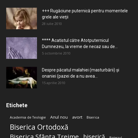
+++ Rugăciune puternică pentru momentele
grele ale vieţii
28 iulie 2010
**** Acatistul către Atotputernicul
Dumnezeu, la vreme de necaz sau de...
5 octombrie 2010
Despre păcatul malahiei (masturbării) şi
onaniei (pazei de a nu avea...
15 aprilie 2010
Etichete
Anul nou
avort
Academia de Teologie
Biserica
Biserica Ortodoxă
Biserica Sfânta Treime
biserică
Botezul