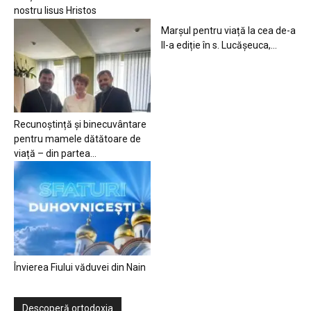
nostru Iisus Hristos
Marșul pentru viață la cea de-a
II-a ediție în s. Lucășeuca,...
Recunoștință și binecuvântare
pentru mamele dătătoare de
viață – din partea...
Învierea Fiului văduvei din Nain
Descoperă ortodoxia