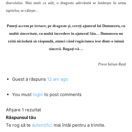
diavolului. Mai mult ca atât, o dragoste adevărată se întărește în urma
ispitelor, se călește…
Puneți accent pe iertare, pe dragoste și, cereți ajutorul lui Dumnezeu, cu
multă sinceritate, cu multă încredere în ajutorul Său… Dumnezeu nu
ezită niciodată să răspundă, atunci când rugăciunea iese dintr-o inimă
sinceră. Rugați-vă…
Preot Iulian Rață
Guest
a răspuns
12 ani ago
You must
login
to post comments
Afișare 1 rezultat
Răspunsul tău
Te rog să te
autentifici
mai întâi pentru a trimite.