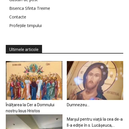
Biserica Sfinta Treime
Contacte
Profețiile timpului
Ultimele articole
Înălțarea la Cer a Domnului
Dumnezeu…
nostru Iisus Hristos
Marșul pentru viață la cea de-a
II-a ediție în s. Lucășeuca,...