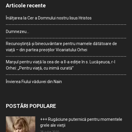
Articole recente
Înălțarea la Cer a Domnului nostru Iisus Hristos
Dumnezeu…
Recunoștință și binecuvântare pentru mamele dătătoare de
viață – din partea preoților Vicariatului Orhei
Marșul pentru viață la cea de-a II-a ediție în s. Lucășeuca, r-l
Orhei: „Pentru viață, cu inimă curată”
Învierea Fiului văduvei din Nain
POSTĂRI POPULARE
+++ Rugăciune puternică pentru momentele
grele ale vieţii
28 iulie 2010