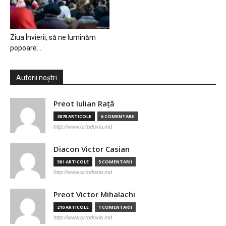
Ziua Învierii, să ne luminăm
popoare…
Autorii noștri
Preot Iulian Raţă
3878 ARTICOLE
6 COMENTARII
http://www.ortodoxia.md
Diacon Victor Casian
581 ARTICOLE
5 COMENTARII
http://www.ortodoxia.md
Preot Victor Mihalachi
210 ARTICOLE
1 COMENTARII
http://www.ortodoxia.md