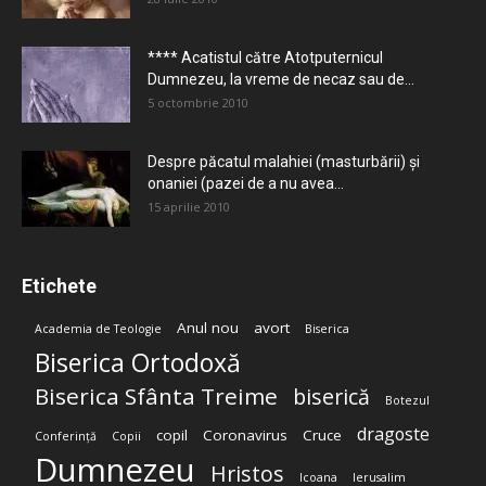
**** Acatistul către Atotputernicul
Dumnezeu, la vreme de necaz sau de...
5 octombrie 2010
Despre păcatul malahiei (masturbării) şi
onaniei (pazei de a nu avea...
15 aprilie 2010
Etichete
Anul nou
avort
Academia de Teologie
Biserica
Biserica Ortodoxă
Biserica Sfânta Treime
biserică
Botezul
dragoste
copil
Coronavirus
Cruce
Conferință
Copii
Dumnezeu
Hristos
Icoana
Ierusalim