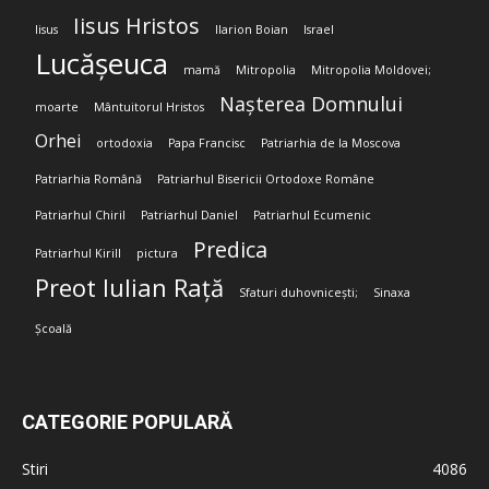
Iisus Hristos
Iisus
Ilarion Boian
Israel
Lucășeuca
mamă
Mitropolia
Mitropolia Moldovei;
Nașterea Domnului
moarte
Mântuitorul Hristos
Orhei
ortodoxia
Papa Francisc
Patriarhia de la Moscova
Patriarhia Română
Patriarhul Bisericii Ortodoxe Române
Patriarhul Chiril
Patriarhul Daniel
Patriarhul Ecumenic
Predica
Patriarhul Kirill
pictura
Preot Iulian Rață
Sfaturi duhovnicești;
Sinaxa
Școală
CATEGORIE POPULARĂ
Stiri
4086