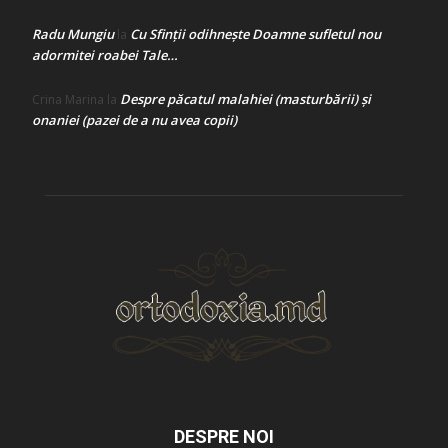
Radu Mungiu
Cu Sfinții odihnește Doamne sufletul nou
la
adormitei roabei Tale…
Despre păcatul malahiei (masturbării) şi
Crina Marina
la
onaniei (pazei de a nu avea copii)
DESPRE NOI