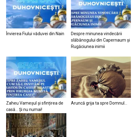
Învierea Fiului văduvei din Nain
Despre minunea vindecării
slăbănogului din Capernaum și
Rugăciunea inimii
Zaheu Vameșul și sfințirea de
Aruncă grija ta spre Domnul…
casă… Și nu numai!