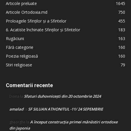
Articole preluate
1645
Articole Ortodoxia.md
750
Proloagele Sfinților și a Sfintelor
455
6. Acatiste închinate Sfinților și Sfintelor
183
Rugăciuni
163
Fără categorie
160
Poezia religioasă
160
Stiri religioase
79
Comentarii recente
Sfaturi duhovnicești din 20 octombrie 2024
Doina
la
amalad
SF SILUAN ATHONITUL -11/ 24 SEPEMBRIE
la
A început construcţia primei mănăstiri ortodoxe
gheorghe
la
din Japonia