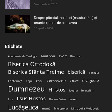
5 octombrie 2010
Despre păcatul malahiei (masturbării) şi
onaniei (pazei de a nu avea...
15 aprilie 2010
Etichete
Anul nou
avort
Academia de Teologie
Biserica
Biserica Ortodoxă
Biserica Sfânta Treime
biserică
Botezul
dragoste
copil
Coronavirus
Cruce
Conferință
Copii
Dumnezeu
Hristos
Icoana
Ierusalim
Iisus Hristos
Iisus
Ilarion Boian
Israel
Lucășeuca
mamă
Mitropolia
Mitropolia Moldovei;