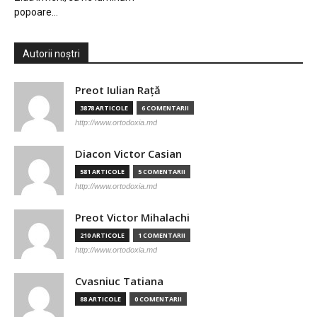
popoare…
Autorii noștri
Preot Iulian Raţă
3878 ARTICOLE
6 COMENTARII
http://www.ortodoxia.md
Diacon Victor Casian
581 ARTICOLE
5 COMENTARII
http://www.ortodoxia.md
Preot Victor Mihalachi
210 ARTICOLE
1 COMENTARII
http://www.ortodoxia.md
Cvasniuc Tatiana
88 ARTICOLE
0 COMENTARII