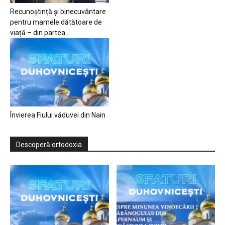
Recunoștință și binecuvântare
pentru mamele dătătoare de
viață – din partea...
Învierea Fiului văduvei din Nain
Descoperă ortodoxia