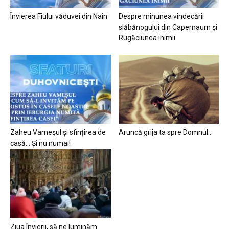
Învierea Fiului văduvei din Nain
Despre minunea vindecării
slăbănogului din Capernaum și
Rugăciunea inimii
Zaheu Vameșul și sfințirea de
Aruncă grija ta spre Domnul…
casă… Și nu numai!
Ziua Învierii, să ne luminăm