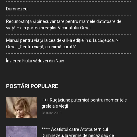
Dumnezeu…
Recunoștință și binecuvântare pentru mamele dătătoare de
viață – din partea preoților Vicariatului Orhei
Marșul pentru viață la cea de-a II-a ediție în s. Lucășeuca, r-l
Orhei: „Pentru viață, cu inimă curată”
Învierea Fiului văduvei din Nain
POSTĂRI POPULARE
+++ Rugăciune puternică pentru momentele
grele ale vieţii
28 iulie 2010
**** Acatistul către Atotputernicul
Dumnezeu, la vreme de necaz sau de...