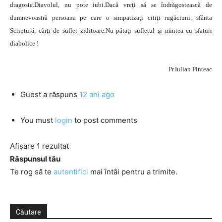
dragoste.Diavolul, nu pote iubi.Dacă vreţi să se îndrăgostească de
dumnevoastră persoana pe care o simpatizaţi citiţi rugăciuni, sfânta
Scriptură, cărţi de suflet ziditoare.Nu pătaţi sufletul şi mintea cu sfaturi
diabolice !
Pr.Iulian Pinteac
Guest
a răspuns
12 ani ago
You must
login
to post comments
Afișare 1 rezultat
Răspunsul tău
Te rog să te
autentifici
mai întâi pentru a trimite.
Căutare