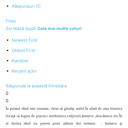
Răspunsuri (1)
Filter
Sortează după:
Cele mai multe voturi
Newest First
Oldest First
Random
Recent activ
Răspunde la această întrebare
0
0
În primul rând este inuman, chiar să gîndiţi astfel.În afară de asta biserica
învaţă să fugim de practici antihristice,vrăjitorii,farmece ,descântece etc.În
al doilea rând nu putem pune alături doi termeni : farmece şi