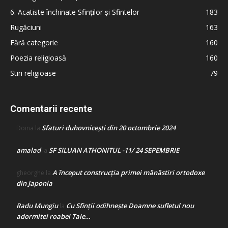
6. Acatiste închinate Sfinților și Sfintelor
183
Rugăciuni
163
Fără categorie
160
Poezia religioasă
160
Stiri religioase
79
Comentarii recente
Sfaturi duhovnicești din 20 octombrie 2024
Doina
la
amalad
SF SILUAN ATHONITUL -11/ 24 SEPEMBRIE
la
A început construcţia primei mănăstiri ortodoxe
gheorghe
la
din Japonia
Radu Mungiu
Cu Sfinții odihnește Doamne sufletul nou
la
adormitei roabei Tale…