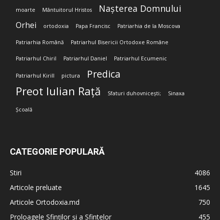
Nașterea Domnului
moarte
Mântuitorul Hristos
Orhei
ortodoxia
Papa Francisc
Patriarhia de la Moscova
Patriarhia Română
Patriarhul Bisericii Ortodoxe Române
Patriarhul Chiril
Patriarhul Daniel
Patriarhul Ecumenic
Predica
Patriarhul Kirill
pictura
Preot Iulian Rață
Sfaturi duhovnicești;
Sinaxa
Școală
CATEGORIE POPULARĂ
Stiri
4086
Articole preluate
1645
Articole Ortodoxia.md
750
Proloagele Sfinților și a Sfintelor
455