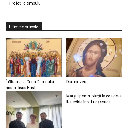
Profețiile timpului
Ultimele articole
Înălțarea la Cer a Domnului
Dumnezeu…
nostru Iisus Hristos
Marșul pentru viață la cea de-a
II-a ediție în s. Lucășeuca,...