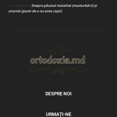
Despre păcatul malahiei (masturbării) şi
Crina Marina
la
onaniei (pazei de a nu avea copii)
DESPRE NOI
URMAȚI-NE