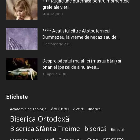
+++ Rugăciune puternică pentru momentele
grele ale vieţii
28 iulie 2010
**** Acatistul către Atotputernicul
Dumnezeu, la vreme de necaz sau de...
5 octombrie 2010
Despre păcatul malahiei (masturbării) şi
onaniei (pazei de a nu avea...
15 aprilie 2010
Etichete
Anul nou
avort
Academia de Teologie
Biserica
Biserica Ortodoxă
Biserica Sfânta Treime
biserică
Botezul
dragoste
copil
Coronavirus
Cruce