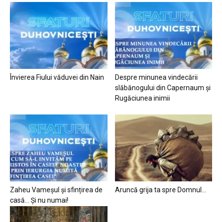
Învierea Fiului văduvei din Nain
Despre minunea vindecării
slăbănogului din Capernaum și
Rugăciunea inimii
Zaheu Vameșul și sfințirea de
Aruncă grija ta spre Domnul…
casă… Și nu numai!