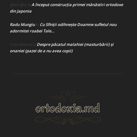
A început construcţia primei mănăstiri ortodoxe
gheorghe
la
din Japonia
Radu Mungiu
Cu Sfinții odihnește Doamne sufletul nou
la
adormitei roabei Tale…
Despre păcatul malahiei (masturbării) şi
Crina Marina
la
onaniei (pazei de a nu avea copii)