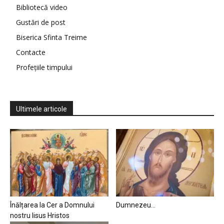
Bibliotecă video
Gustări de post
Biserica Sfinta Treime
Contacte
Profețiile timpului
Ultimele articole
Înălțarea la Cer a Domnului
Dumnezeu…
nostru Iisus Hristos