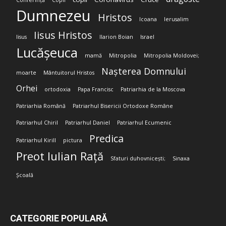
Conferință
Copii
Dumnezeu
Hristos
Icoana
Ierusalim
Iisus Hristos
Iisus
Ilarion Boian
Israel
Lucășeuca
mamă
Mitropolia
Mitropolia Moldovei;
Nașterea Domnului
moarte
Mântuitorul Hristos
Orhei
ortodoxia
Papa Francisc
Patriarhia de la Moscova
Patriarhia Română
Patriarhul Bisericii Ortodoxe Române
Patriarhul Chiril
Patriarhul Daniel
Patriarhul Ecumenic
Predica
Patriarhul Kirill
pictura
Preot Iulian Rață
Sfaturi duhovnicești;
Sinaxa
Școală
CATEGORIE POPULARĂ