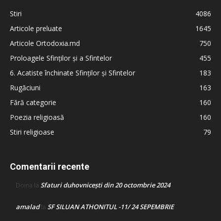
Stiri
4086
Articole preluate
1645
Articole Ortodoxia.md
750
Proloagele Sfinților și a Sfintelor
455
6. Acatiste închinate Sfinților și Sfintelor
183
Rugăciuni
163
Fără categorie
160
Poezia religioasă
160
Stiri religioase
79
Comentarii recente
Sfaturi duhovnicești din 20 octombrie 2024
Doina
la
amalad
SF SILUAN ATHONITUL -11/ 24 SEPEMBRIE
la