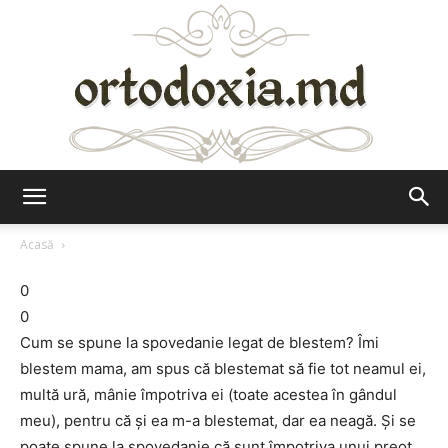
Ortodoxia.md
Acasă
0
0
Cum se spune la spovedanie legat de blestem? Îmi
blestem mama, am spus că blestemat să fie tot neamul ei,
multă ură, mânie împotriva ei (toate acestea în gândul
meu), pentru că şi ea m-a blestemat, dar ea neagă. Şi se
poate spune la spovedanie că sunt împotriva unui preot