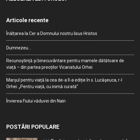
Articole recente
Înălțarea la Cer a Domnului nostru Iisus Hristos
Dumnezeu…
Recunoștință și binecuvântare pentru mamele dătătoare de
viață – din partea preoților Vicariatului Orhei
Marșul pentru viață la cea de-a II-a ediție în s. Lucășeuca, r-l
Orhei: „Pentru viață, cu inimă curată”
Învierea Fiului văduvei din Nain
POSTĂRI POPULARE