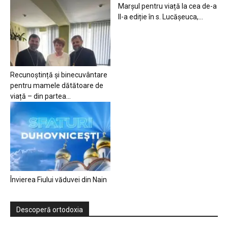
Marșul pentru viață la cea de-a
II-a ediție în s. Lucășeuca,...
Recunoștință și binecuvântare
pentru mamele dătătoare de
viață – din partea...
Învierea Fiului văduvei din Nain
Descoperă ortodoxia