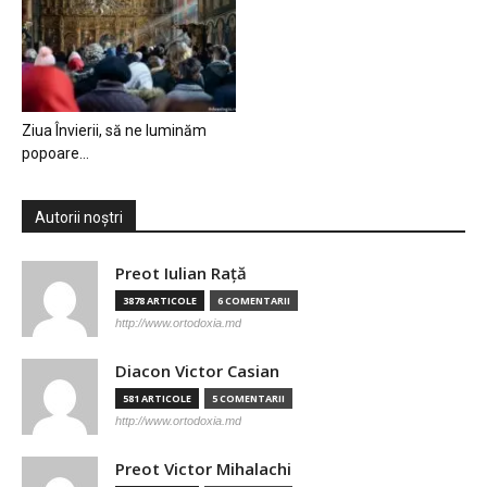
Ziua Învierii, să ne luminăm
popoare…
Autorii noștri
Preot Iulian Raţă
3878 ARTICOLE
6 COMENTARII
http://www.ortodoxia.md
Diacon Victor Casian
581 ARTICOLE
5 COMENTARII
http://www.ortodoxia.md
Preot Victor Mihalachi