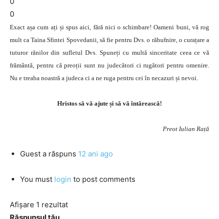
0
0
Exact așa cum ați și spus aici, fără nici o schimbare! Oameni buni, vă rog
mult ca Taina Sfintei Spovedanii, să fie pentru Dvs. o răbufnire, o curațare a
tuturor rănilor din sufletul Dvs. Spuneți cu multă sinceritate ceea ce vă
frământă, pentru că preoții sunt nu judecători ci rugători pentru omenire.
Nu e treaba noastră a judeca ci a ne ruga pentru cei în necazuri și nevoi.
Hristos să vă ajute și să vă întărească!
Preot Iulian Rață
Guest
a răspuns
12 ani ago
You must
login
to post comments
Afișare 1 rezultat
Răspunsul tău