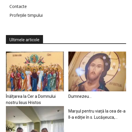
Contacte
Profețiile timpului
Ultimele articole
Înălțarea la Cer a Domnului
Dumnezeu…
nostru Iisus Hristos
Marșul pentru viață la cea de-a
II-a ediție în s. Lucășeuca,...