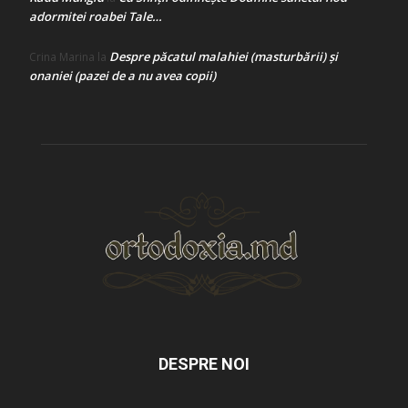
adormitei roabei Tale…
Despre păcatul malahiei (masturbării) şi
Crina Marina
la
onaniei (pazei de a nu avea copii)
DESPRE NOI