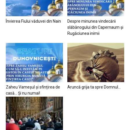
Învierea Fiului văduvei din Nain
Despre minunea vindecării
slăbănogului din Capernaum și
Rugăciunea inimii
Zaheu Vameșul și sfințirea de
Aruncă grija ta spre Domnul…
casă… Și nu numai!