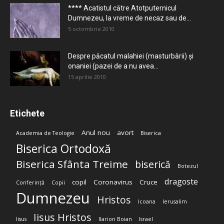
**** Acatistul către Atotputernicul
Dumnezeu, la vreme de necaz sau de...
5 octombrie 2010
Despre păcatul malahiei (masturbării) şi
onaniei (pazei de a nu avea...
15 aprilie 2010
Etichete
Anul nou
avort
Academia de Teologie
Biserica
Biserica Ortodoxă
Biserica Sfânta Treime
biserică
Botezul
dragoste
copil
Coronavirus
Cruce
Conferință
Copii
Dumnezeu
Hristos
Icoana
Ierusalim
Iisus Hristos
Iisus
Ilarion Boian
Israel