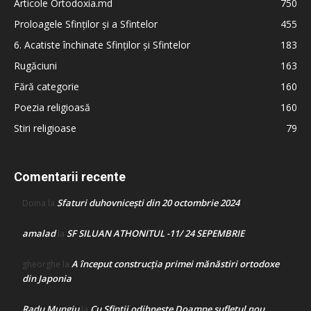
Articole Ortodoxia.md
750
Proloagele Sfinților și a Sfintelor
455
6. Acatiste închinate Sfinților și Sfintelor
183
Rugăciuni
163
Fără categorie
160
Poezia religioasă
160
Stiri religioase
79
Comentarii recente
Sfaturi duhovnicești din 20 octombrie 2024
Doina
la
amalad
SF SILUAN ATHONITUL -11/ 24 SEPEMBRIE
la
A început construcţia primei mănăstiri ortodoxe
gheorghe
la
din Japonia
Radu Mungiu
Cu Sfinții odihnește Doamne sufletul nou
la