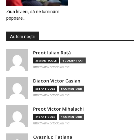
Ziua Învierii, să ne luminăm
popoare…
Autorii noștri
Preot Iulian Raţă
3878 ARTICOLE
6 COMENTARII
http://www.ortodoxia.md
Diacon Victor Casian
581 ARTICOLE
5 COMENTARII
http://www.ortodoxia.md
Preot Victor Mihalachi
210 ARTICOLE
1 COMENTARII
http://www.ortodoxia.md
Cvasniuc Tatiana