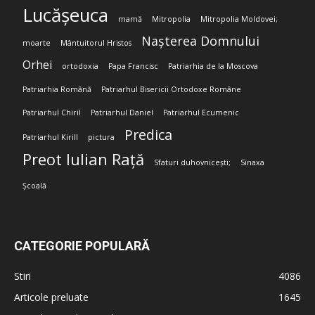
Lucășeuca
mamă
Mitropolia
Mitropolia Moldovei;
Nașterea Domnului
moarte
Mântuitorul Hristos
Orhei
ortodoxia
Papa Francisc
Patriarhia de la Moscova
Patriarhia Română
Patriarhul Bisericii Ortodoxe Române
Patriarhul Chiril
Patriarhul Daniel
Patriarhul Ecumenic
Predica
Patriarhul Kirill
pictura
Preot Iulian Rață
Sfaturi duhovnicești;
Sinaxa
Școală
CATEGORIE POPULARĂ
Stiri
4086
Articole preluate
1645