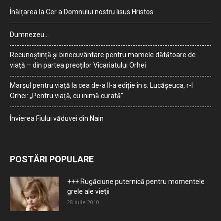
Înălțarea la Cer a Domnului nostru Iisus Hristos
Dumnezeu…
Recunoștință și binecuvântare pentru mamele dătătoare de
viață – din partea preoților Vicariatului Orhei
Marșul pentru viață la cea de-a II-a ediție în s. Lucășeuca, r-l
Orhei: „Pentru viață, cu inimă curată”
Învierea Fiului văduvei din Nain
POSTĂRI POPULARE
+++ Rugăciune puternică pentru momentele
grele ale vieţii
28 iulie 2010