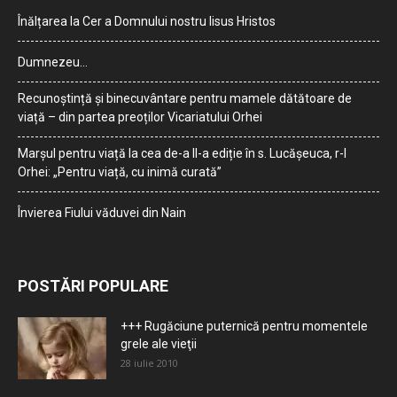
Înălțarea la Cer a Domnului nostru Iisus Hristos
Dumnezeu…
Recunoștință și binecuvântare pentru mamele dătătoare de
viață – din partea preoților Vicariatului Orhei
Marșul pentru viață la cea de-a II-a ediție în s. Lucășeuca, r-l
Orhei: „Pentru viață, cu inimă curată”
Învierea Fiului văduvei din Nain
POSTĂRI POPULARE
+++ Rugăciune puternică pentru momentele
grele ale vieţii
28 iulie 2010