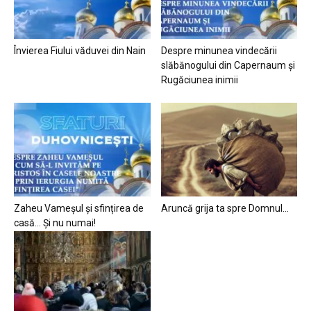
Învierea Fiului văduvei din Nain
Despre minunea vindecării
slăbănogului din Capernaum și
Rugăciunea inimii
Zaheu Vameșul și sfințirea de
Aruncă grija ta spre Domnul…
casă… Și nu numai!