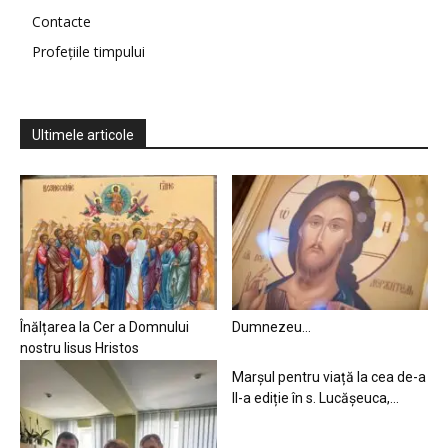
Contacte
Profețiile timpului
Ultimele articole
Înălțarea la Cer a Domnului
Dumnezeu…
nostru Iisus Hristos
Marșul pentru viață la cea de-a
II-a ediție în s. Lucășeuca,...