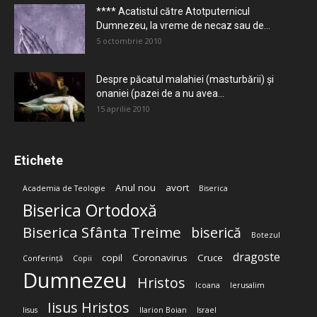
**** Acatistul către Atotputernicul
Dumnezeu, la vreme de necaz sau de...
5 octombrie 2010
Despre păcatul malahiei (masturbării) şi
onaniei (pazei de a nu avea...
15 aprilie 2010
Etichete
Anul nou
avort
Academia de Teologie
Biserica
Biserica Ortodoxă
Biserica Sfânta Treime
biserică
Botezul
dragoste
copil
Coronavirus
Cruce
Conferință
Copii
Dumnezeu
Hristos
Icoana
Ierusalim
Iisus Hristos
Iisus
Ilarion Boian
Israel