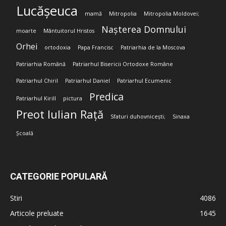
Lucășeuca
mamă
Mitropolia
Mitropolia Moldovei;
Nașterea Domnului
moarte
Mântuitorul Hristos
Orhei
ortodoxia
Papa Francisc
Patriarhia de la Moscova
Patriarhia Română
Patriarhul Bisericii Ortodoxe Române
Patriarhul Chiril
Patriarhul Daniel
Patriarhul Ecumenic
Predica
Patriarhul Kirill
pictura
Preot Iulian Rață
Sfaturi duhovnicești;
Sinaxa
Școală
CATEGORIE POPULARĂ
Stiri
4086
Articole preluate
1645