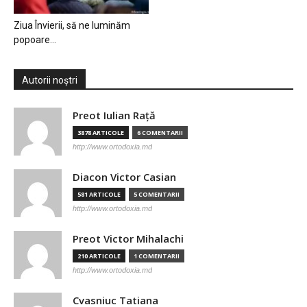
Ziua Învierii, să ne luminăm
popoare…
Autorii noștri
Preot Iulian Raţă
3878 ARTICOLE
6 COMENTARII
http://www.ortodoxia.md
Diacon Victor Casian
581 ARTICOLE
5 COMENTARII
http://www.ortodoxia.md
Preot Victor Mihalachi
210 ARTICOLE
1 COMENTARII
http://www.ortodoxia.md
Cvasniuc Tatiana