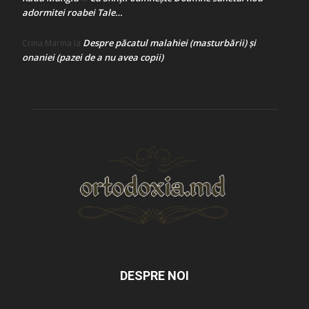
adormitei roabei Tale…
Despre păcatul malahiei (masturbării) şi
Crina Marina
la
onaniei (pazei de a nu avea copii)
DESPRE NOI