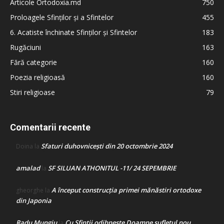
Articole Ortodoxia.md
750
Proloagele Sfinților și a Sfintelor
455
6. Acatiste închinate Sfinților și Sfintelor
183
Rugăciuni
163
Fără categorie
160
Poezia religioasă
160
Stiri religioase
79
Comentarii recente
Sfaturi duhovnicești din 20 octombrie 2024
Doina
la
amalad
SF SILUAN ATHONITUL -11/ 24 SEPEMBRIE
la
A început construcţia primei mănăstiri ortodoxe
gheorghe
la
din Japonia
Radu Mungiu
Cu Sfinții odihnește Doamne sufletul nou
la