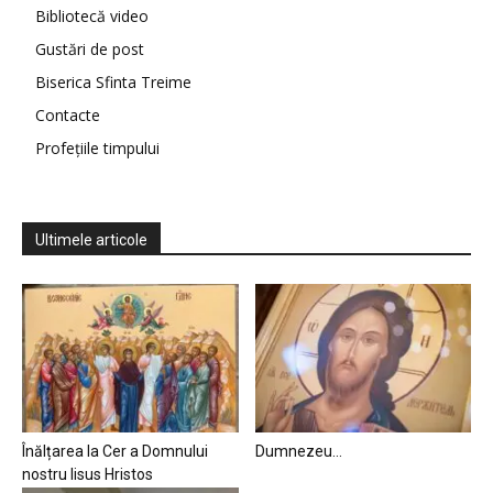
Bibliotecă video
Gustări de post
Biserica Sfinta Treime
Contacte
Profețiile timpului
Ultimele articole
Înălțarea la Cer a Domnului
Dumnezeu…
nostru Iisus Hristos