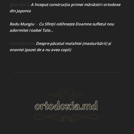
A început construcţia primei mănăstiri ortodoxe
gheorghe
la
din Japonia
Radu Mungiu
Cu Sfinții odihnește Doamne sufletul nou
la
adormitei roabei Tale…
Despre păcatul malahiei (masturbării) şi
Crina Marina
la
onaniei (pazei de a nu avea copii)