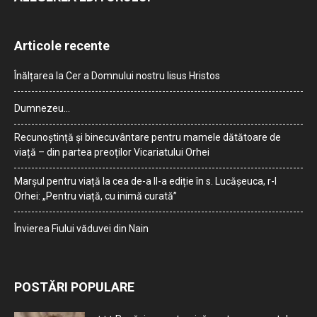
Articole recente
Înălțarea la Cer a Domnului nostru Iisus Hristos
Dumnezeu…
Recunoștință și binecuvântare pentru mamele dătătoare de
viață – din partea preoților Vicariatului Orhei
Marșul pentru viață la cea de-a II-a ediție în s. Lucășeuca, r-l
Orhei: „Pentru viață, cu inimă curată”
Învierea Fiului văduvei din Nain
POSTĂRI POPULARE