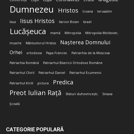
Conferință
Copii
Dumnezeu
Hristos
Icoana
Ierusalim
Iisus Hristos
Iisus
Ilarion Boian
Israel
Lucășeuca
mamă
Mitropolia
Mitropolia Moldovei;
Nașterea Domnului
moarte
Mântuitorul Hristos
Orhei
ortodoxia
Papa Francisc
Patriarhia de la Moscova
Patriarhia Română
Patriarhul Bisericii Ortodoxe Române
Patriarhul Chiril
Patriarhul Daniel
Patriarhul Ecumenic
Predica
Patriarhul Kirill
pictura
Preot Iulian Rață
Sfaturi duhovnicești;
Sinaxa
Școală
CATEGORIE POPULARĂ