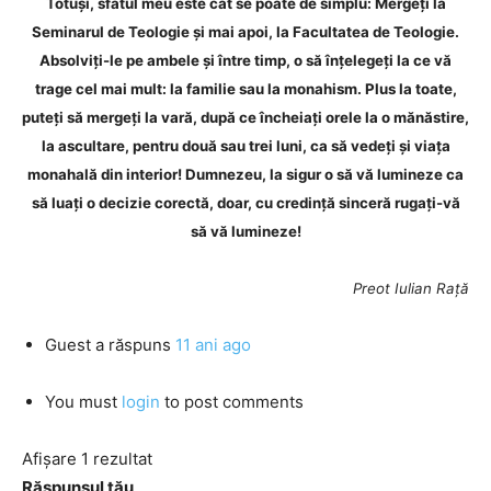
Totuși, sfatul meu este cât se poate de simplu: Mergeți la
Seminarul de Teologie și mai apoi, la Facultatea de Teologie.
Absolviți-le pe ambele și între timp, o să înțelegeți la ce vă
trage cel mai mult: la familie sau la monahism. Plus la toate,
puteți să mergeți la vară, după ce încheiați orele la o mănăstire,
la ascultare, pentru două sau trei luni, ca să vedeți și viața
monahală din interior! Dumnezeu, la sigur o să vă lumineze ca
să luați o decizie corectă, doar, cu credință sinceră rugați-vă
să vă lumineze!
Preot Iulian Rață
Guest
a răspuns
11 ani ago
You must
login
to post comments
Afișare 1 rezultat
Răspunsul tău