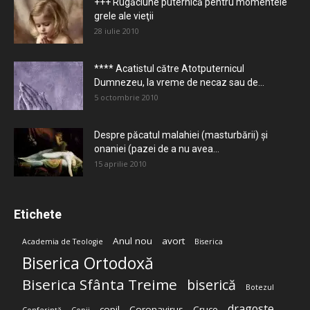
+++ Rugăciune puternică pentru momentele
grele ale vieţii
28 iulie 2010
**** Acatistul către Atotputernicul
Dumnezeu, la vreme de necaz sau de...
5 octombrie 2010
Despre păcatul malahiei (masturbării) şi
onaniei (pazei de a nu avea...
15 aprilie 2010
Etichete
Anul nou
avort
Academia de Teologie
Biserica
Biserica Ortodoxă
Biserica Sfânta Treime
biserică
Botezul
dragoste
copil
Coronavirus
Cruce