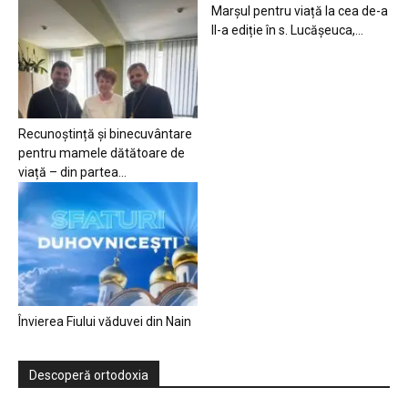
Marșul pentru viață la cea de-a
II-a ediție în s. Lucășeuca,...
Recunoștință și binecuvântare
pentru mamele dătătoare de
viață – din partea...
Învierea Fiului văduvei din Nain
Descoperă ortodoxia