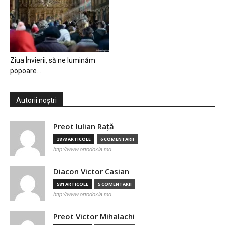
Ziua Învierii, să ne luminăm
popoare…
Autorii noștri
Preot Iulian Raţă
3878 ARTICOLE
6 COMENTARII
http://www.ortodoxia.md
Diacon Victor Casian
581 ARTICOLE
5 COMENTARII
http://www.ortodoxia.md
Preot Victor Mihalachi