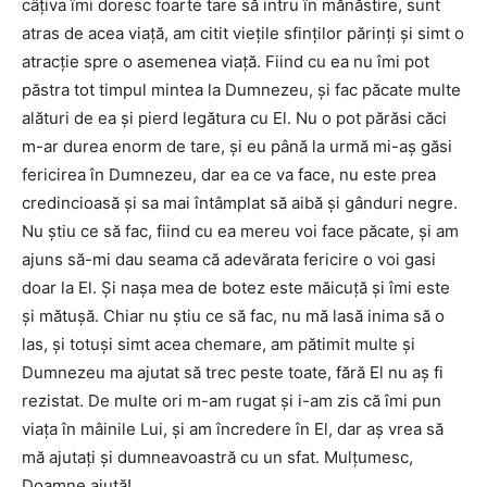
câțiva îmi doresc foarte tare să intru în mănăstire, sunt
atras de acea viață, am citit viețile sfinților părinți și simt o
atracție spre o asemenea viață. Fiind cu ea nu îmi pot
păstra tot timpul mintea la Dumnezeu, și fac păcate multe
alături de ea și pierd legătura cu El. Nu o pot părăsi căci
m-ar durea enorm de tare, și eu până la urmă mi-aș găsi
fericirea în Dumnezeu, dar ea ce va face, nu este prea
credincioasă și sa mai întâmplat să aibă și gânduri negre.
Nu știu ce să fac, fiind cu ea mereu voi face păcate, și am
ajuns să-mi dau seama că adevărata fericire o voi gasi
doar la El. Și nașa mea de botez este măicuță și îmi este
și mătușă. Chiar nu știu ce să fac, nu mă lasă inima să o
las, și totuși simt acea chemare, am pătimit multe și
Dumnezeu ma ajutat să trec peste toate, fără El nu aș fi
rezistat. De multe ori m-am rugat și i-am zis că îmi pun
viața în mâinile Lui, și am încredere în El, dar aș vrea să
mă ajutați și dumneavoastră cu un sfat. Mulțumesc,
Doamne ajută!