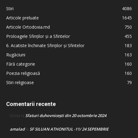
Stiri
4086
Articole preluate
1645
Articole Ortodoxia.md
750
Proloagele Sfinților și a Sfintelor
455
6. Acatiste închinate Sfinților și Sfintelor
183
Rugăciuni
163
Fără categorie
160
Poezia religioasă
160
Stiri religioase
79
Comentarii recente
Sfaturi duhovnicești din 20 octombrie 2024
Doina
la
amalad
SF SILUAN ATHONITUL -11/ 24 SEPEMBRIE
la