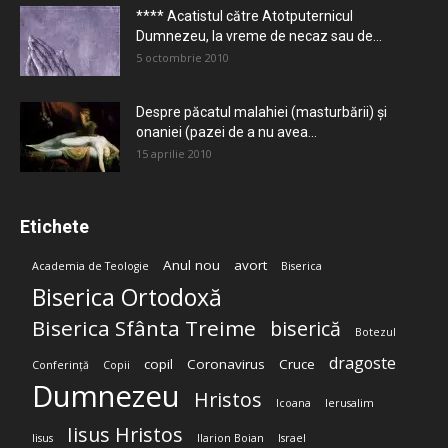
**** Acatistul către Atotputernicul
Dumnezeu, la vreme de necaz sau de...
5 octombrie 2010
Despre păcatul malahiei (masturbării) şi
onaniei (pazei de a nu avea...
15 aprilie 2010
Etichete
Anul nou
avort
Academia de Teologie
Biserica
Biserica Ortodoxă
Biserica Sfânta Treime
biserică
Botezul
dragoste
copil
Coronavirus
Cruce
Conferință
Copii
Dumnezeu
Hristos
Icoana
Ierusalim
Iisus Hristos
Iisus
Ilarion Boian
Israel