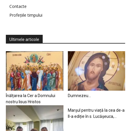
Contacte
Profețiile timpului
Ultimele articole
Înălțarea la Cer a Domnului
Dumnezeu…
nostru Iisus Hristos
Marșul pentru viață la cea de-a
II-a ediție în s. Lucășeuca,...