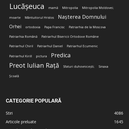
Lucășeuca
mamă
Mitropolia
Mitropolia Moldovei;
Nașterea Domnului
moarte
Mântuitorul Hristos
Orhei
ortodoxia
Papa Francisc
Patriarhia de la Moscova
Patriarhia Română
Patriarhul Bisericii Ortodoxe Române
Patriarhul Chiril
Patriarhul Daniel
Patriarhul Ecumenic
Predica
Patriarhul Kirill
pictura
Preot Iulian Rață
Sfaturi duhovnicești;
Sinaxa
Școală
CATEGORIE POPULARĂ
Stiri
4086
Articole preluate
1645