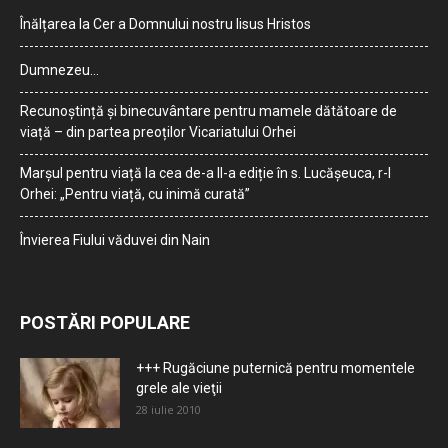
Înălțarea la Cer a Domnului nostru Iisus Hristos
Dumnezeu…
Recunoștință și binecuvântare pentru mamele dătătoare de
viață – din partea preoților Vicariatului Orhei
Marșul pentru viață la cea de-a II-a ediție în s. Lucășeuca, r-l
Orhei: „Pentru viață, cu inimă curată”
Învierea Fiului văduvei din Nain
POSTĂRI POPULARE
+++ Rugăciune puternică pentru momentele
grele ale vieţii
28 iulie 2010