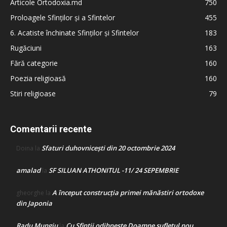
Articole Ortodoxia.md
750
Proloagele Sfinților și a Sfintelor
455
6. Acatiste închinate Sfinților și Sfintelor
183
Rugăciuni
163
Fără categorie
160
Poezia religioasă
160
Stiri religioase
79
Comentarii recente
Sfaturi duhovnicești din 20 octombrie 2024
Doina
la
amalad
SF SILUAN ATHONITUL -11/ 24 SEPEMBRIE
la
A început construcţia primei mănăstiri ortodoxe
gheorghe
la
din Japonia
Radu Mungiu
Cu Sfinții odihnește Doamne sufletul nou
la