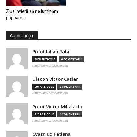
Ziua Învierii, să ne luminăm
popoare…
Autorii noștri
Preot Iulian Raţă
3878 ARTICOLE
6 COMENTARII
http://www.ortodoxia.md
Diacon Victor Casian
581 ARTICOLE
5 COMENTARII
http://www.ortodoxia.md
Preot Victor Mihalachi
210 ARTICOLE
1 COMENTARII
http://www.ortodoxia.md
Cvasniuc Tatiana