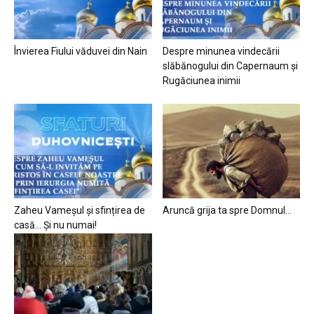
Învierea Fiului văduvei din Nain
Despre minunea vindecării
slăbănogului din Capernaum și
Rugăciunea inimii
Zaheu Vameșul și sfințirea de
Aruncă grija ta spre Domnul…
casă… Și nu numai!