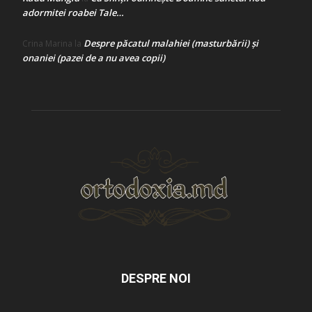
adormitei roabei Tale…
Despre păcatul malahiei (masturbării) şi
Crina Marina
la
onaniei (pazei de a nu avea copii)
DESPRE NOI