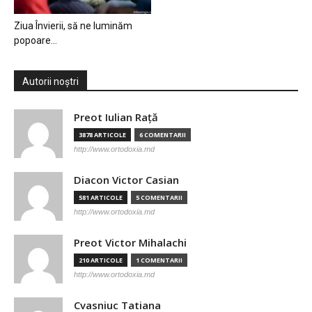
Ziua Învierii, să ne luminăm
popoare…
Autorii noștri
Preot Iulian Raţă
3878 ARTICOLE
6 COMENTARII
http://www.ortodoxia.md
Diacon Victor Casian
581 ARTICOLE
5 COMENTARII
http://www.ortodoxia.md
Preot Victor Mihalachi
210 ARTICOLE
1 COMENTARII
http://www.ortodoxia.md
Cvasniuc Tatiana