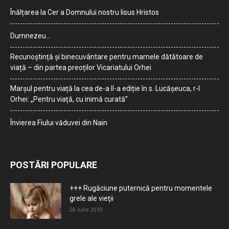
Înălțarea la Cer a Domnului nostru Iisus Hristos
Dumnezeu…
Recunoștință și binecuvântare pentru mamele dătătoare de
viață – din partea preoților Vicariatului Orhei
Marșul pentru viață la cea de-a II-a ediție în s. Lucășeuca, r-l
Orhei: „Pentru viață, cu inimă curată”
Învierea Fiului văduvei din Nain
POSTĂRI POPULARE
+++ Rugăciune puternică pentru momentele
grele ale vieţii
28 iulie 2010