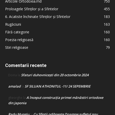
Articole Ortodoxia.md
750
Proloagele Sfinților și a Sfintelor
455
6. Acatiste închinate Sfinților și Sfintelor
183
Rugăciuni
163
Fără categorie
160
Poezia religioasă
160
Stiri religioase
79
Comentarii recente
Sfaturi duhovnicești din 20 octombrie 2024
Doina
la
amalad
SF SILUAN ATHONITUL -11/ 24 SEPEMBRIE
la
A început construcţia primei mănăstiri ortodoxe
gheorghe
la
din Japonia
Radu Mungiu
Cu Sfinții odihnește Doamne sufletul nou
la