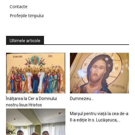
Contacte
Profețiile timpului
Ultimele articole
Înălțarea la Cer a Domnului
Dumnezeu…
nostru Iisus Hristos
Marșul pentru viață la cea de-a
II-a ediție în s. Lucășeuca,...