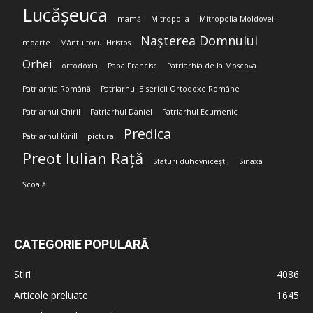
Lucășeuca
mamă
Mitropolia
Mitropolia Moldovei;
Nașterea Domnului
moarte
Mântuitorul Hristos
Orhei
ortodoxia
Papa Francisc
Patriarhia de la Moscova
Patriarhia Română
Patriarhul Bisericii Ortodoxe Române
Patriarhul Chiril
Patriarhul Daniel
Patriarhul Ecumenic
Predica
Patriarhul Kirill
pictura
Preot Iulian Rață
Sfaturi duhovnicești;
Sinaxa
Școală
CATEGORIE POPULARĂ
Stiri
4086
Articole preluate
1645