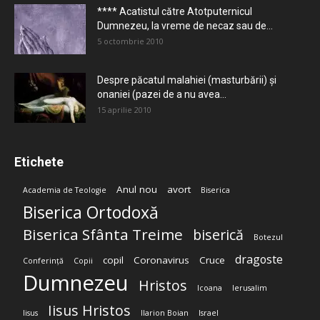
**** Acatistul către Atotputernicul
Dumnezeu, la vreme de necaz sau de...
5 octombrie 2010
Despre păcatul malahiei (masturbării) şi
onaniei (pazei de a nu avea...
15 aprilie 2010
Etichete
Anul nou
avort
Academia de Teologie
Biserica
Biserica Ortodoxă
Biserica Sfânta Treime
biserică
Botezul
dragoste
copil
Coronavirus
Cruce
Conferință
Copii
Dumnezeu
Hristos
Icoana
Ierusalim
Iisus Hristos
Iisus
Ilarion Boian
Israel