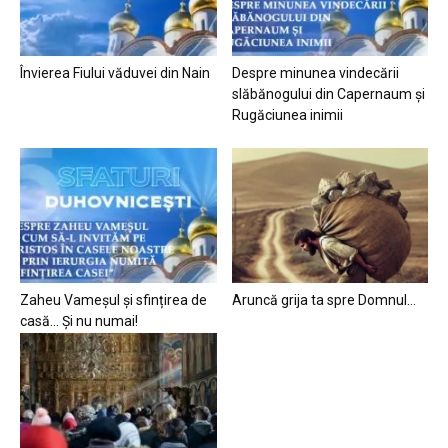
Învierea Fiului văduvei din Nain
Despre minunea vindecării
slăbănogului din Capernaum și
Rugăciunea inimii
Zaheu Vameșul și sfințirea de
Aruncă grija ta spre Domnul…
casă… Și nu numai!