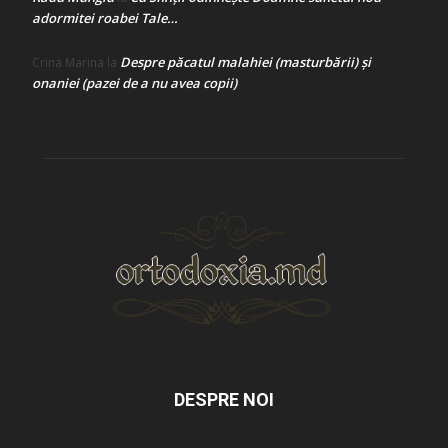
adormitei roabei Tale…
Despre păcatul malahiei (masturbării) şi
Crina Marina
la
onaniei (pazei de a nu avea copii)
DESPRE NOI