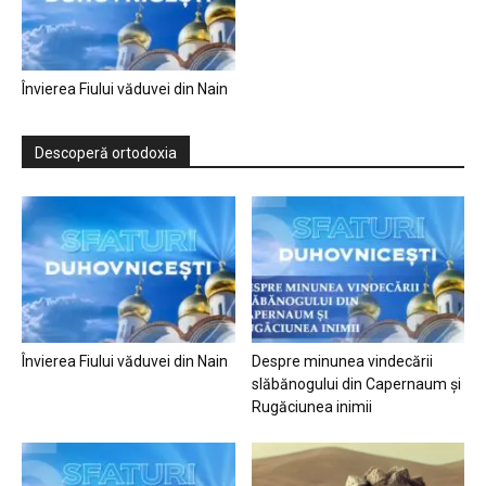
Învierea Fiului văduvei din Nain
Descoperă ortodoxia
Învierea Fiului văduvei din Nain
Despre minunea vindecării
slăbănogului din Capernaum și
Rugăciunea inimii