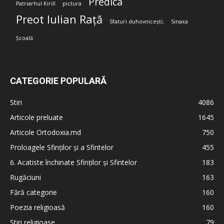
Predica
Patriarhul Kirill
pictura
Preot Iulian Rață
Sfaturi duhovnicești;
Sinaxa
Școală
CATEGORIE POPULARĂ
Stiri
4086
Articole preluate
1645
Articole Ortodoxia.md
750
Proloagele Sfinților și a Sfintelor
455
6. Acatiste închinate Sfinților și Sfintelor
183
Rugăciuni
163
Fără categorie
160
Poezia religioasă
160
Stiri religioase
79