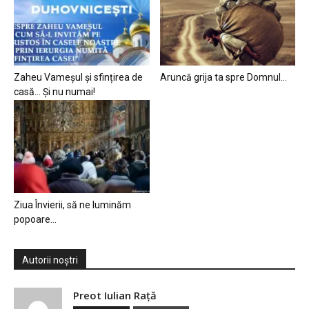
Zaheu Vameșul și sfințirea de
Aruncă grija ta spre Domnul…
casă… Și nu numai!
Ziua Învierii, să ne luminăm
popoare…
Autorii noștri
Preot Iulian Raţă