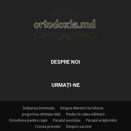
DESPRE NOI
URMAȚI-NE
Înălțarea Domnului
Despre Martorii lui Iehova
pogorirea-sfintului-duh
Piedici în calea mîntuirii
Ortodoxia pentru copii
Păcatul avortului
Păcatul vrăjitoriilor
Crucea preoției
Despre vaccine