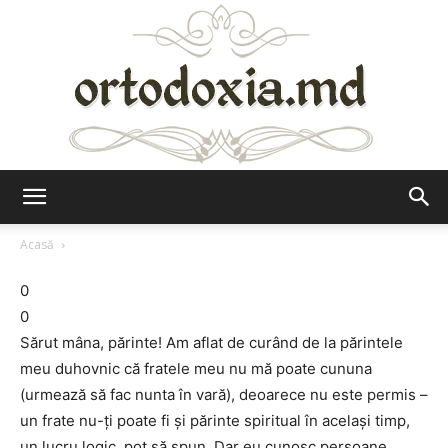
Ortodoxia.md
Acasă
0
0
Sărut mâna, părinte! Am aflat de curând de la părintele
meu duhovnic că fratele meu nu mă poate cununa
(urmează să fac nunta în vară), deoarece nu este permis –
un frate nu-ți poate fi și părinte spiritual în același timp,
un lucru logic, pot să spun. Dar eu cunosc persoane