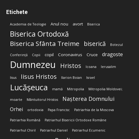
Etichete
Anul nou
avort
Academia de Teologie
Biserica
Biserica Ortodoxă
Biserica Sfânta Treime
biserică
Botezul
dragoste
copil
Coronavirus
Cruce
Conferință
Copii
Dumnezeu
Hristos
Icoana
Ierusalim
Iisus Hristos
Iisus
Ilarion Boian
Israel
Lucășeuca
mamă
Mitropolia
Mitropolia Moldovei;
Nașterea Domnului
moarte
Mântuitorul Hristos
Orhei
ortodoxia
Papa Francisc
Patriarhia de la Moscova
Patriarhia Română
Patriarhul Bisericii Ortodoxe Române
Patriarhul Chiril
Patriarhul Daniel
Patriarhul Ecumenic