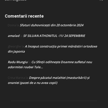
Comentarii recente
Sfaturi duhovnicești din 20 octombrie 2024
Doina
la
amalad
SF SILUAN ATHONITUL -11/ 24 SEPEMBRIE
la
A început construcţia primei mănăstiri ortodoxe
gheorghe
la
din Japonia
Radu Mungiu
Cu Sfinții odihnește Doamne sufletul nou
la
adormitei roabei Tale…
Despre păcatul malahiei (masturbării) şi
Crina Marina
la
onaniei (pazei de a nu avea copii)