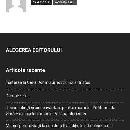
23 ARTICOLE
0 COMENTARII
ALEGEREA EDITORULUI
Articole recente
Înălțarea la Cer a Domnului nostru Iisus Hristos
Dumnezeu…
Recunoștință și binecuvântare pentru mamele dătătoare de
viață – din partea preoților Vicariatului Orhei
Marșul pentru viață la cea de-a II-a ediție în s. Lucășeuca, r-l