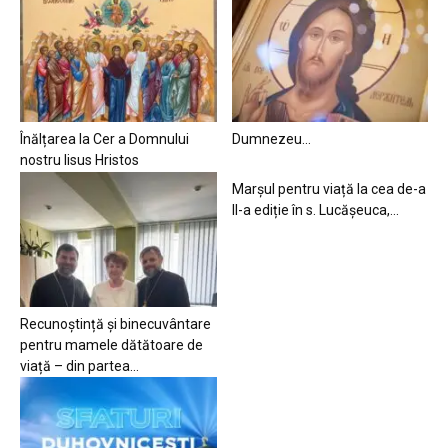
Înălțarea la Cer a Domnului
Dumnezeu…
nostru Iisus Hristos
Marșul pentru viață la cea de-a
II-a ediție în s. Lucășeuca,...
Recunoștință și binecuvântare
pentru mamele dătătoare de
viață – din partea...