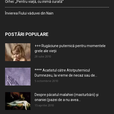
Orhei: „Pentru viață, cu inimă curată”
Învierea Fiului văduvei din Nain
POSTĂRI POPULARE
+++ Rugăciune puternică pentru momentele
grele ale vieţii
28 iulie 2010
**** Acatistul către Atotputernicul
Dumnezeu, la vreme de necaz sau de...
5 octombrie 2010
Despre păcatul malahiei (masturbării) şi
onaniei (pazei de a nu avea...
15 aprilie 2010