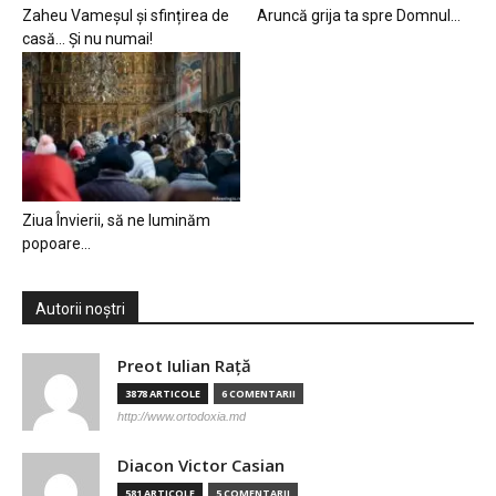
Zaheu Vameșul și sfințirea de
Aruncă grija ta spre Domnul…
casă… Și nu numai!
Ziua Învierii, să ne luminăm
popoare…
Autorii noștri
Preot Iulian Raţă
3878 ARTICOLE
6 COMENTARII
http://www.ortodoxia.md
Diacon Victor Casian
581 ARTICOLE
5 COMENTARII