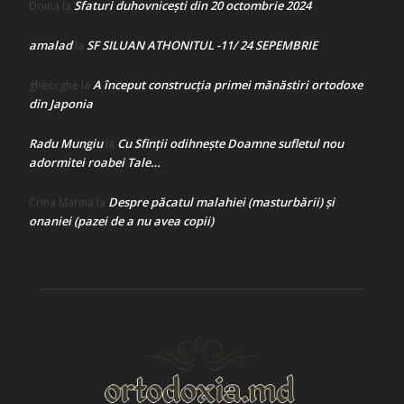
Sfaturi duhovnicești din 20 octombrie 2024
Doina
la
amalad
SF SILUAN ATHONITUL -11/ 24 SEPEMBRIE
la
A început construcţia primei mănăstiri ortodoxe
gheorghe
la
din Japonia
Radu Mungiu
Cu Sfinții odihnește Doamne sufletul nou
la
adormitei roabei Tale…
Despre păcatul malahiei (masturbării) şi
Crina Marina
la
onaniei (pazei de a nu avea copii)