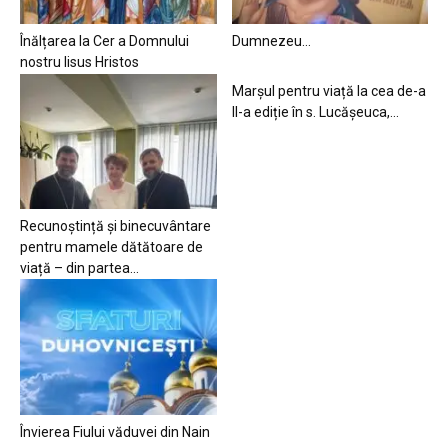
Înălțarea la Cer a Domnului
Dumnezeu…
nostru Iisus Hristos
Marșul pentru viață la cea de-a
II-a ediție în s. Lucășeuca,...
Recunoștință și binecuvântare
pentru mamele dătătoare de
viață – din partea...
Învierea Fiului văduvei din Nain