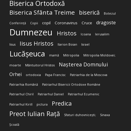
Biserica Ortodoxă
Biserica Sfânta Treime
biserică
Botezul
dragoste
copil
Coronavirus
Cruce
Conferință
Copii
Dumnezeu
Hristos
Icoana
Ierusalim
Iisus Hristos
Iisus
Ilarion Boian
Israel
Lucășeuca
mamă
Mitropolia
Mitropolia Moldovei;
Nașterea Domnului
moarte
Mântuitorul Hristos
Orhei
ortodoxia
Papa Francisc
Patriarhia de la Moscova
Patriarhia Română
Patriarhul Bisericii Ortodoxe Române
Patriarhul Chiril
Patriarhul Daniel
Patriarhul Ecumenic
Predica
Patriarhul Kirill
pictura
Preot Iulian Rață
Sfaturi duhovnicești;
Sinaxa
Școală