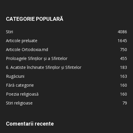
CATEGORIE POPULARĂ
Stiri
4086
Articole preluate
1645
Articole Ortodoxia.md
750
Proloagele Sfinților și a Sfintelor
455
6. Acatiste închinate Sfinților și Sfintelor
183
Rugăciuni
163
Fără categorie
160
Poezia religioasă
160
Stiri religioase
79
Comentarii recente