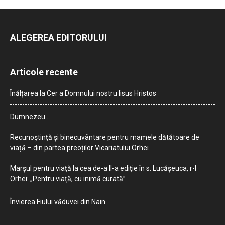
ALEGEREA EDITORULUI
Articole recente
Înălțarea la Cer a Domnului nostru Iisus Hristos
Dumnezeu…
Recunoștință și binecuvântare pentru mamele dătătoare de
viață – din partea preoților Vicariatului Orhei
Marșul pentru viață la cea de-a II-a ediție în s. Lucășeuca, r-l
Orhei: „Pentru viață, cu inimă curată”
Învierea Fiului văduvei din Nain