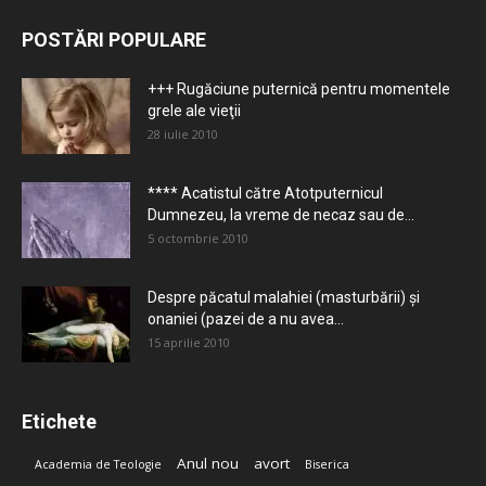
POSTĂRI POPULARE
+++ Rugăciune puternică pentru momentele
grele ale vieţii
28 iulie 2010
**** Acatistul către Atotputernicul
Dumnezeu, la vreme de necaz sau de...
5 octombrie 2010
Despre păcatul malahiei (masturbării) şi
onaniei (pazei de a nu avea...
15 aprilie 2010
Etichete
Anul nou
avort
Academia de Teologie
Biserica