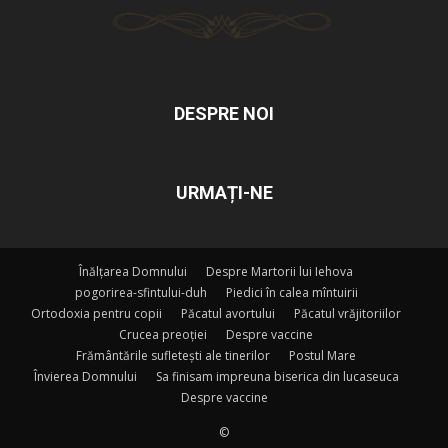
DESPRE NOI
URMAȚI-NE
Înălțarea Domnului
Despre Martorii lui Iehova
pogorirea-sfintului-duh
Piedici în calea mîntuirii
Ortodoxia pentru copii
Păcatul avortului
Păcatul vrăjitoriilor
Crucea preoției
Despre vaccine
Frământările sufletești ale tinerilor
Postul Mare
Învierea Domnului
Sa finisam impreuna biserica din lucaseuca
Despre vaccine
©