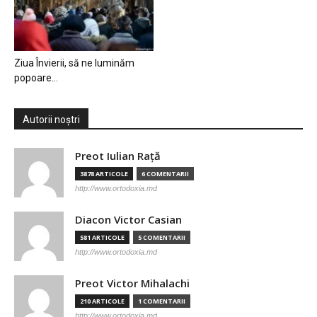
Ziua Învierii, să ne luminăm
popoare…
Autorii noștri
Preot Iulian Raţă
3878 ARTICOLE
6 COMENTARII
http://www.ortodoxia.md
Diacon Victor Casian
581 ARTICOLE
5 COMENTARII
http://www.ortodoxia.md
Preot Victor Mihalachi
210 ARTICOLE
1 COMENTARII
http://www.ortodoxia.md