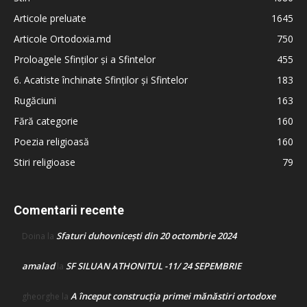
Articole preluate
1645
Articole Ortodoxia.md
750
Proloagele Sfinților și a Sfintelor
455
6. Acatiste închinate Sfinților și Sfintelor
183
Rugăciuni
163
Fără categorie
160
Poezia religioasă
160
Stiri religioase
79
Comentarii recente
Sfaturi duhovnicești din 20 octombrie 2024
Doina
la
amalad
SF SILUAN ATHONITUL -11/ 24 SEPEMBRIE
la
A început construcţia primei mănăstiri ortodoxe
gheorghe
la