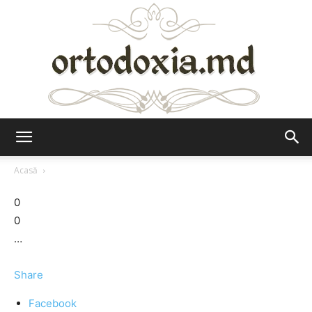
Ortodoxia.md
Acasă
0
0
…
Share
Facebook