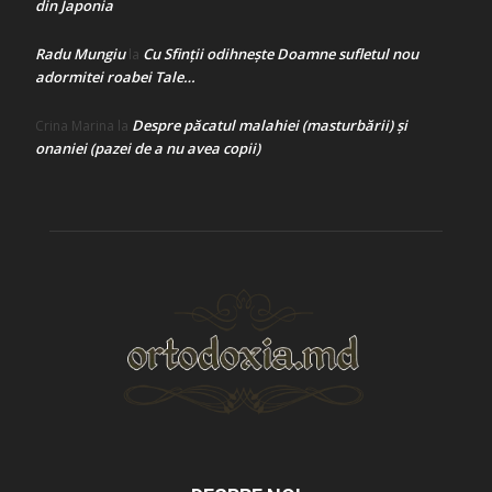
din Japonia
Radu Mungiu
Cu Sfinții odihnește Doamne sufletul nou
la
adormitei roabei Tale…
Despre păcatul malahiei (masturbării) şi
Crina Marina
la
onaniei (pazei de a nu avea copii)