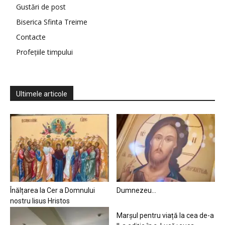
Gustări de post
Biserica Sfinta Treime
Contacte
Profețiile timpului
Ultimele articole
Înălțarea la Cer a Domnului
Dumnezeu…
nostru Iisus Hristos
Marșul pentru viață la cea de-a