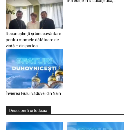
II-a ediție în s. Lucășeuca,...
Recunoștință și binecuvântare
pentru mamele dătătoare de
viață – din partea...
Învierea Fiului văduvei din Nain
Descoperă ortodoxia