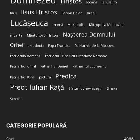
Dumnezeu
Hristos
Icoana
Ierusalim
Iisus Hristos
Iisus
Ilarion Boian
Israel
Lucășeuca
mamă
Mitropolia
Mitropolia Moldovei;
Nașterea Domnului
moarte
Mântuitorul Hristos
Orhei
ortodoxia
Papa Francisc
Patriarhia de la Moscova
Patriarhia Română
Patriarhul Bisericii Ortodoxe Române
Patriarhul Chiril
Patriarhul Daniel
Patriarhul Ecumenic
Predica
Patriarhul Kirill
pictura
Preot Iulian Rață
Sfaturi duhovnicești;
Sinaxa
Școală
CATEGORIE POPULARĂ
Stiri
4086