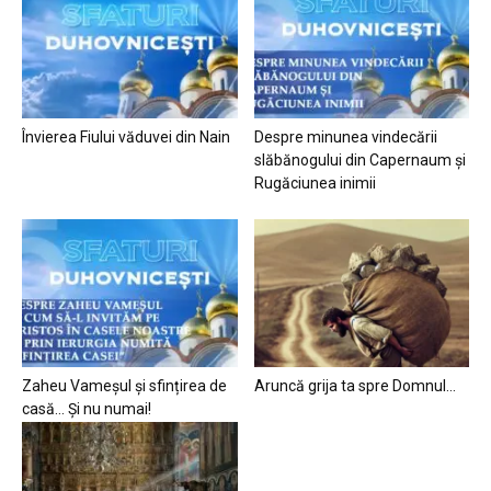
Învierea Fiului văduvei din Nain
Despre minunea vindecării
slăbănogului din Capernaum și
Rugăciunea inimii
Zaheu Vameșul și sfințirea de
Aruncă grija ta spre Domnul…
casă… Și nu numai!