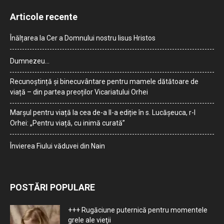
Articole recente
Înălțarea la Cer a Domnului nostru Iisus Hristos
Dumnezeu…
Recunoștință și binecuvântare pentru mamele dătătoare de
viață – din partea preoților Vicariatului Orhei
Marșul pentru viață la cea de-a II-a ediție în s. Lucășeuca, r-l
Orhei: „Pentru viață, cu inimă curată”
Învierea Fiului văduvei din Nain
POSTĂRI POPULARE
+++ Rugăciune puternică pentru momentele
grele ale vieţii