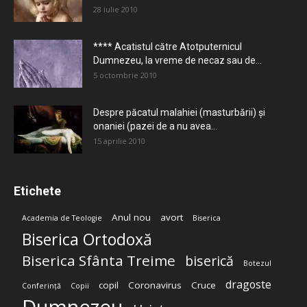
28 iulie 2010
**** Acatistul către Atotputernicul
Dumnezeu, la vreme de necaz sau de...
5 octombrie 2010
Despre păcatul malahiei (masturbării) şi
onaniei (pazei de a nu avea...
15 aprilie 2010
Etichete
Anul nou
avort
Academia de Teologie
Biserica
Biserica Ortodoxă
Biserica Sfânta Treime
biserică
Botezul
dragoste
copil
Coronavirus
Cruce
Conferință
Copii